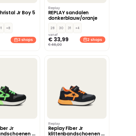
Replay
ristal Jr Boy 5
REPLAY sandalen
donkerblauw/oranje
31
+8
28
30
31
+4
vanaf
€ 33,99
2 shops
3 shops
€ 46,00
Replay
ber Jr
Replay Fiber Jr
bandschoenen –
klittenbandschoenen –