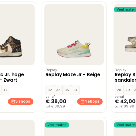
Veel maten
Replay
Replay
c Jr. hoge
Replay Maze Jr – Beige
Replay S
– Zwart
sandale
+7
32
33
35
+4
28
29
vanaf
vanaf
€ 39,00
€ 42,00
5 shops
4 shops
tot € 69,99
tot € 69,99
Veel maten
Veel maten