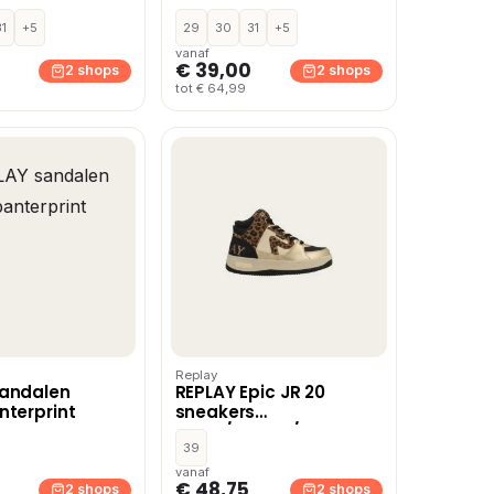
Blauw
31
+5
29
30
31
+5
vanaf
€ 39,00
2 shops
2 shops
tot € 64,99
Replay
sandalen
REPLAY Epic JR 20
nterprint
sneakers
zwart/panter/goud
39
vanaf
€ 48,75
2 shops
2 shops