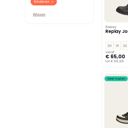
Kinderen
×
Wissen
Replay
Replay Jop
30
31
32
vanaf
€ 65,00
tot € 99,99
Veel maten