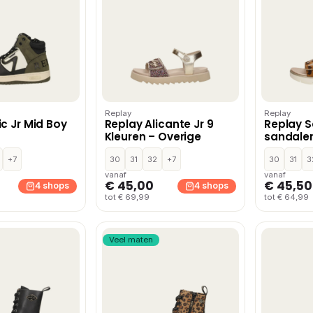
Replay
Replay
ic Jr Mid Boy
Replay Alicante Jr 9
Replay S
Kleuren – Overige
sandalen
+7
30
31
32
+7
30
31
3
vanaf
vanaf
€ 45,00
€ 45,50
4 shops
4 shops
tot € 69,99
tot € 64,99
Veel maten