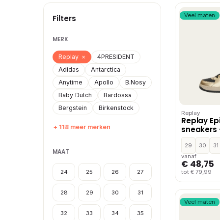
Veel maten
Filters
MERK
Replay
×
4PRESIDENT
Adidas
Antarctica
Anytime
Apollo
B.Nosy
Baby Dutch
Bardossa
Bergstein
Birkenstock
Replay
Replay Epi
+ 118 meer merken
sneakers 
29
30
31
MAAT
vanaf
€ 48,75
24
25
26
27
tot € 79,99
28
29
30
31
Veel maten
32
33
34
35