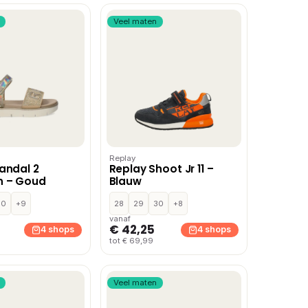
Veel maten
Replay
andal 2
Replay Shoot Jr 11 –
n – Goud
Blauw
30
+9
28
29
30
+8
vanaf
€ 42,25
4 shops
4 shops
tot € 69,99
Veel maten