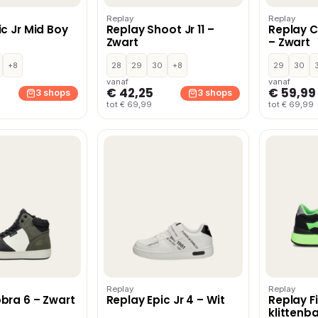
Replay
Replay
ic Jr Mid Boy
Replay Shoot Jr 11 –
Replay Ch
Zwart
– Zwart
+8
28
29
30
+8
29
30
vanaf
vanaf
€ 42,25
€ 59,99
3 shops
3 shops
tot € 69,99
tot € 69,99
Replay
Replay
bra 6 – Zwart
Replay Epic Jr 4 – Wit
Replay Fi
klitten