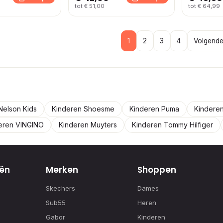
tot € 51,00
tot € 64,99
1
2
3
4
Volgende
Nelson Kids
Kinderen Shoesme
Kinderen Puma
Kindere
eren VINGINO
Kinderen Muyters
Kinderen Tommy Hilfiger
ën
Merken
Shoppen
Skechers
Dames
Sub55
Heren
Gabor
Kinderen