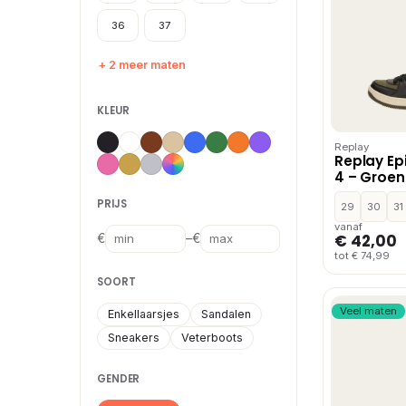
36
37
+ 2 meer maten
KLEUR
Replay
Replay Ep
4 – Groen
PRIJS
29
30
31
vanaf
€ 42,00
–
€
€
tot € 74,99
SOORT
Veel maten
Enkellaarsjes
Sandalen
Sneakers
Veterboots
GENDER