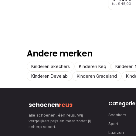
tot € 45,00
Andere merken
Kinderen Skechers
Kinderen Keq
Kinderen 
Kinderen Develab
Kinderen Graceland
Kind
Categorie
schoenen
reus
Sneakers
alle schoenen, één reus. Wij
vergelijken prijs en maat zodat jij
Sport
scherp scoort.
Laarzen