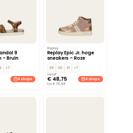
Replay
andal 9
Replay Epic Jr. hoge
 – Bruin
sneakers – Roze
2
+7
29
30
31
+7
vanaf
€ 48,75
4 shops
4 shops
tot € 79,99