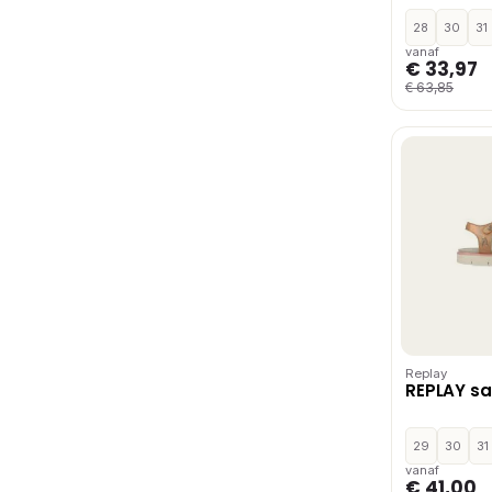
28
30
31
vanaf
€ 33,97
€ 63,85
Replay
REPLAY sa
29
30
31
vanaf
€ 41,00