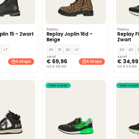
Replay
Replay
lin 15 – Zwart
Replay Joplin 16d –
Replay Fi
Beige
Zwart
+7
30
31
32
+7
29
30
vanaf
vanaf
€ 69,96
€ 34,99
4 shops
4 shops
tot € 99,99
tot € 54,99
Veel maten
Veel maten