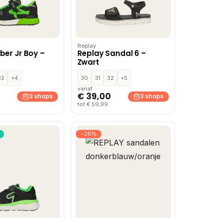
Replay
ber Jr Boy –
Replay Sandal 6 –
Zwart
32
+4
30
31
32
+5
vanaf
€ 39,00
3 shops
3 shops
tot € 59,99
−26%