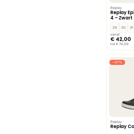
Replay
Replay Ep
4 – Zwart
29
30
31
vanaf
€ 42,00
tot € 74,99
−47%
Replay
Replay Co