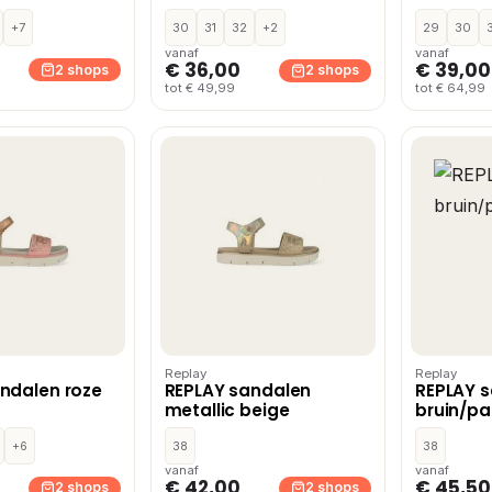
Zwart
+7
30
31
32
+2
29
30
vanaf
vanaf
€ 36,00
€ 39,00
2 shops
2 shops
tot € 49,99
tot € 64,99
Replay
Replay
ndalen roze
REPLAY sandalen
REPLAY 
metallic beige
bruin/pa
+6
38
38
vanaf
vanaf
€ 42,00
€ 45,50
2 shops
2 shops