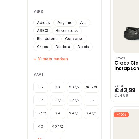
MERK
Adidas
Anytime
Ara
ASICS
Birkenstock
Blundstone
Converse
Crocs
Diadora
Dolcis
Crocs
+ 31 meer merken
Crocs Cla
instapsc
Zwart
MAAT
vanaf
35
36
36 1/2
36 2/3
€ 43,99
€ 54,99
37
37 1/3
37 1/2
38
38 1/2
39
39 1/3
39 1/2
−10%
40
40 1/2