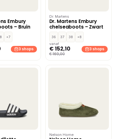
Dr. Martens
ens Embury
Dr. Martens Embury
oots – Bruin
chelseaboots – Zwart
8
+7
36
37
38
+8
vanaf
0
€ 152,10
3 shops
3 shops
€ 169,00
Nelson Home