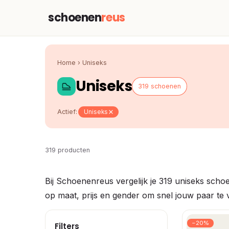
schoenen
reus
Home
›
Uniseks
Uniseks
319 schoenen
Actief:
Uniseks
319 producten
Bij Schoenenreus vergelijk je 319 uniseks schoe
op maat, prijs en gender om snel jouw paar te 
−20%
Filters