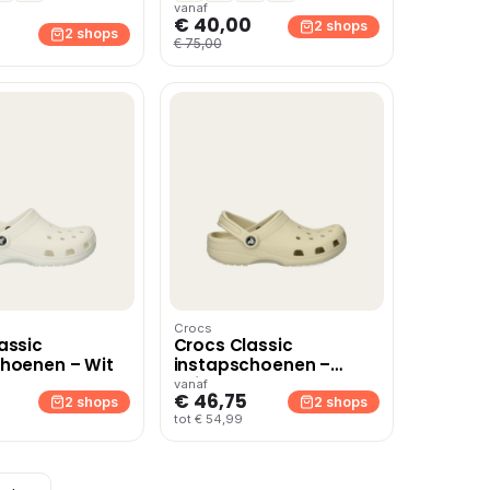
vanaf
€ 40,00
2 shops
2 shops
€ 75,00
Crocs
assic
Crocs Classic
hoenen – Wit
instapschoenen –
Beige
vanaf
€ 46,75
2 shops
2 shops
tot € 54,99