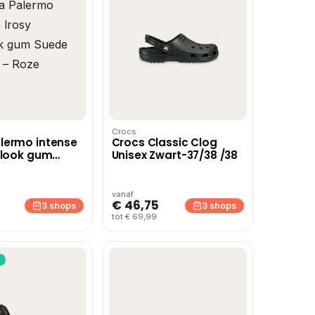
Crocs
lermo intense
Crocs Classic Clog
tlook gum
Unisex Zwart-37/38 /38
isex – Roze
vanaf
€ 46,75
3 shops
3 shops
tot € 69,99