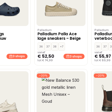
Palladium
Palladium
gs
Palladium Palla Ace
Palladi
auw
lage sneakers – Beige
veterboo
36
37
38
+7
36
37
3
vanaf
vanaf
€ 52,50
€ 55,97
3 shops
3 shops
tot € 74,99
tot € 89,99
−20%
−20%