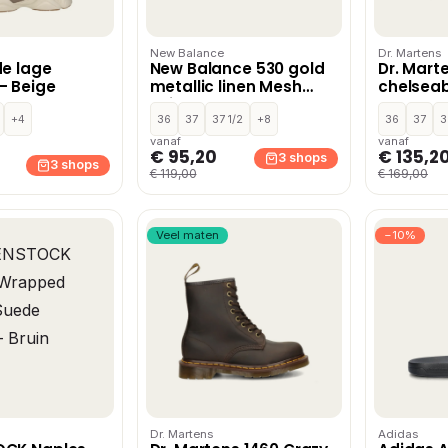
New Balance
Dr. Martens
de lage
New Balance 530 gold
Dr. Mart
– Beige
metallic linen Mesh
chelseab
Unisex – Goud
+4
36
37
37 1/2
+8
36
37
3
vanaf
vanaf
€ 95,20
€ 135,2
3 shops
3 shops
€ 119,00
€ 169,00
Veel maten
−10%
Dr. Martens
Adidas