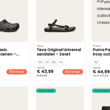
Teva
Puma
ssic
Teva Original Universal
Puma Pa
hoenen –
sandalen – Zwart
lrosy ou
Suede Un
36
37
38
+4
42
vanaf
vanaf
€ 43,99
€ 44,99
4 shops
3 shops
€ 61,00
tot € 89,99
Veel maten
Veel maten