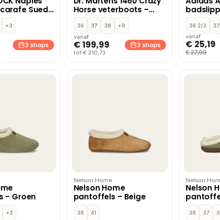
OCK Naples
Dr. Martens 1460 Crazy
Adidas A
carafe Suede
Horse veterboots –
badslipp
ruin
Bruin
+3
36
37
38
+9
36 2/3
37
vanaf
vanaf
€ 25,19
€ 199,99
3 shops
3 shops
€ 27,99
tot € 210,73
Nelson Home
Nelson Ho
ome
Nelson Home
Nelson 
s – Groen
pantoffels – Beige
pantoffe
+3
36
41
36
37
3