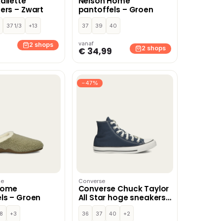
dilette
Nelson Home
ers – Zwart
pantoffels – Groen
37 1/3
+13
37
39
40
vanaf
2 shops
2 shops
€ 34,99
−47%
me
Converse
Home
Converse Chuck Taylor
ls – Groen
All Star hoge sneakers
– Blauw
8
+3
36
37
40
+2