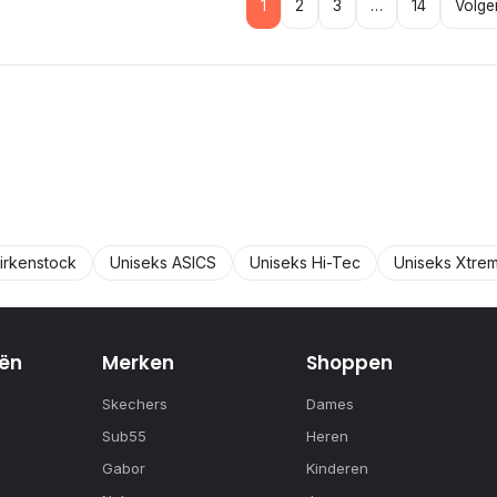
1
2
3
…
14
Volge
irkenstock
Uniseks ASICS
Uniseks Hi-Tec
Uniseks Xtre
ën
Merken
Shoppen
Skechers
Dames
Sub55
Heren
Gabor
Kinderen