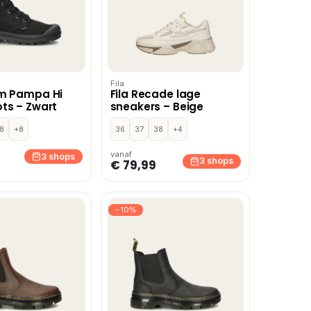
Fila
um Pampa Hi
Fila Recade lage
ts – Zwart
sneakers – Beige
8
+8
36
37
38
+4
vanaf
3 shops
3 shops
€ 79,99
−10%