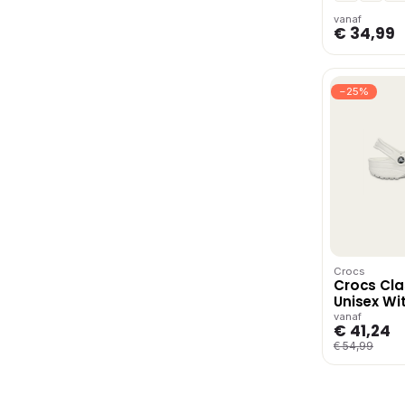
vanaf
€ 34,99
−25%
Crocs
Crocs Cla
Unisex Wi
vanaf
€ 41,24
€ 54,99