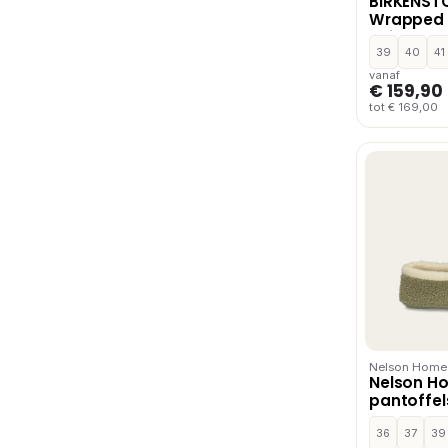
BIRKENST
Wrapped 
Unisex – B
39
40
41
vanaf
€ 159,90
tot € 169,00
Nelson Home
Nelson H
pantoffel
36
37
39