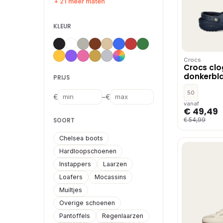
+ 21 meer maten
KLEUR
Crocs
Crocs clo
donkerbl
PRIJS
50
–
€
€
vanaf
€ 49,49
€ 54,99
SOORT
Chelsea boots
Hardloopschoenen
Instappers
Laarzen
Loafers
Mocassins
Muiltjes
Overige schoenen
Pantoffels
Regenlaarzen