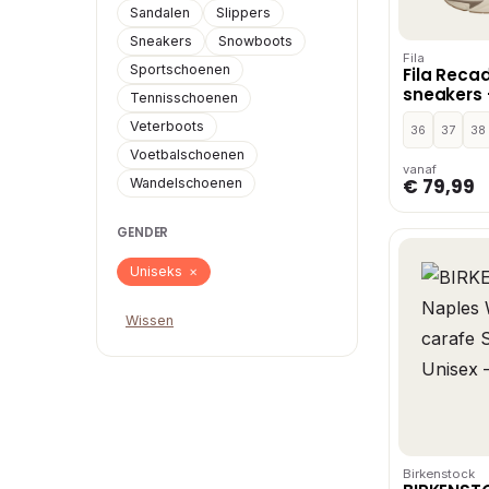
Sandalen
Slippers
Sneakers
Snowboots
Fila
Sportschoenen
Fila Reca
sneakers 
Tennisschoenen
Veterboots
36
37
38
Voetbalschoenen
vanaf
€ 79,99
Wandelschoenen
GENDER
Uniseks
×
Wissen
Birkenstock