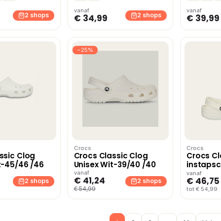
vanaf
vanaf
2 shops
2 shops
€ 34,99
€ 39,99
−25%
Crocs
Crocs
ssic Clog
Crocs Classic Clog
Crocs Cl
t-45/46 /46
Unisex Wit-39/40 /40
instapsc
vanaf
vanaf
€ 41,24
€ 46,75
2 shops
2 shops
€ 54,99
tot € 54,99