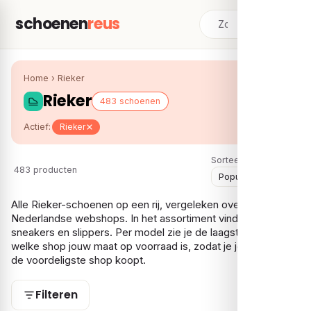
schoenen
reus
Home
›
Rieker
Rieker
483 schoenen
Actief:
Rieker
Sorteer:
483 producten
Alle Rieker-schoenen op een rij, vergeleken over meerdere
Nederlandse webshops. In het assortiment vind je vooral
sneakers en slippers. Per model zie je de laagste prijs en bij
welke shop jouw maat op voorraad is, zodat je je Rieker bij
de voordeligste shop koopt.
Filteren