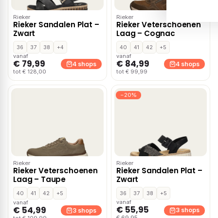
Rieker
Rieker
Rieker Sandalen Plat –
Rieker Veterschoenen
Zwart
Laag – Cognac
36
37
38
+4
40
41
42
+5
vanaf
vanaf
€ 79,99
€ 84,99
4 shops
4 shops
tot € 128,00
tot € 99,99
−20%
Rieker
Rieker
Rieker Veterschoenen
Rieker Sandalen Plat –
Laag – Taupe
Zwart
40
41
42
+5
36
37
38
+5
vanaf
vanaf
€ 55,95
€ 54,99
3 shops
3 shops
€ 69,95