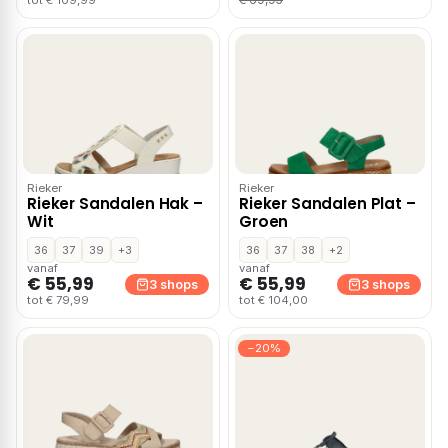
tot € 109,99
Rieker
Rieker
Rieker Sandalen Hak –
Rieker Sandalen Plat –
Wit
Groen
36
37
39
+3
36
37
38
+2
vanaf
vanaf
€ 55,99
€ 55,99
3 shops
3 shops
tot € 79,99
tot € 104,00
−20%