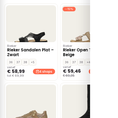
−15%
Rieker
Rieker
Rieker Sandalen Plat –
Rieker Open Teen –
Zwart
Beige
36
37
38
+5
36
37
38
+4
vanaf
vanaf
€ 59,46
€ 58,99
4 shops
4 shops
€ 69,95
tot € 69,99