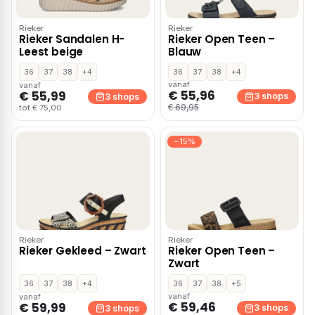
Rieker
Rieker
Rieker Sandalen H-
Rieker Open Teen –
Leest beige
Blauw
36
37
38
+4
36
37
38
+4
vanaf
vanaf
€ 55,96
€ 55,99
3 shops
3 shops
€ 69,95
tot € 75,00
−15%
Rieker
Rieker
Rieker Gekleed – Zwart
Rieker Open Teen –
Zwart
36
37
38
+4
36
37
38
+5
vanaf
vanaf
€ 59,46
€ 59,99
3 shops
3 shops