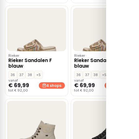
Rieker
Rieker
Rieker Sandalen F
Rieker Sandalen F
blauw
blauw
36
37
38
+5
36
37
38
+5
vanaf
vanaf
€ 69,99
€ 69,99
4 shops
4 shops
tot € 92,00
tot € 92,00