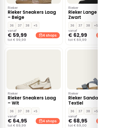
Rieker
Rieker
Rieker Sneakers Laag
Rieker Lange Laarzen –
– Beige
Zwart
36
37
38
+5
36
37
38
+5
vanaf
vanaf
€ 59,99
€ 62,99
4 shops
4 shops
tot € 99,99
tot € 89,99
Rieker
Rieker
Rieker Sneakers Laag
Rieker Sandalen blauw
– Wit
Textiel
36
37
38
+5
36
37
38
+5
vanaf
vanaf
€ 64,95
€ 68,95
4 shops
4 shops
tot € 89,99
tot € 89,00