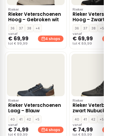
Rieker
Rieker
Rieker Veterschoenen
Rieker Veterschoenen
Hoog – Gebroken wit
Hoog – Zwart
36
37
38
+4
36
37
38
+5
vanaf
vanaf
€ 69,99
€ 69,99
4 shops
4 shops
tot € 99,99
tot € 89,99
Rieker
Rieker
Rieker Veterschoenen
Rieker Veterboots
Laag – Blauw
zwart Nubuck
40
41
42
+5
40
41
42
+5
vanaf
vanaf
€ 74,99
€ 74,99
4 shops
4 shops
tot € 89,99
tot € 89,99