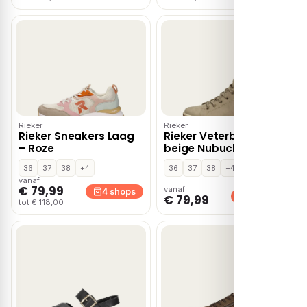
Rieker
Rieker
Rieker Sneakers Laag
Rieker Veterboots
– Roze
beige Nubuck
36
37
38
+4
36
37
38
+4
vanaf
€ 79,99
vanaf
4 shops
4 shops
€ 79,99
tot € 118,00