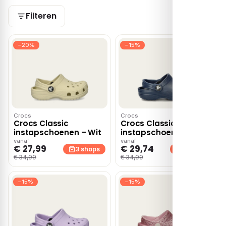
Filteren
−20%
−15%
Crocs
Crocs
Crocs Classic
Crocs Classic
instapschoenen – Wit
instapschoenen –
Blauw
vanaf
vanaf
€ 27,99
€ 29,74
3 shops
3 shops
€ 34,99
€ 34,99
−15%
−15%