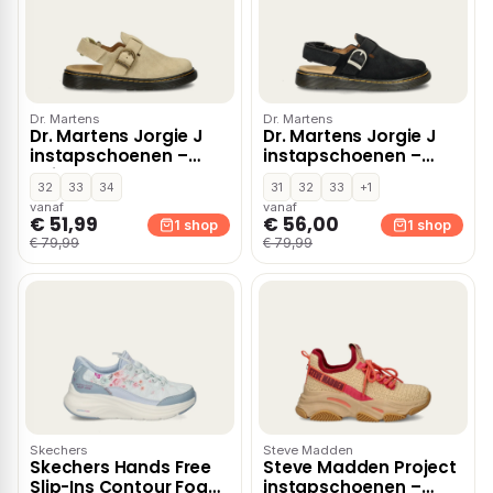
Dr. Martens
Dr. Martens
Dr. Martens Jorgie J
Dr. Martens Jorgie J
instapschoenen –
instapschoenen –
Beige
Zwart
32
33
34
31
32
33
+1
vanaf
vanaf
€ 51,99
€ 56,00
1 shop
1 shop
€ 79,99
€ 79,99
Skechers
Steve Madden
Skechers Hands Free
Steve Madden Project
Slip-Ins Contour Foam
instapschoenen –