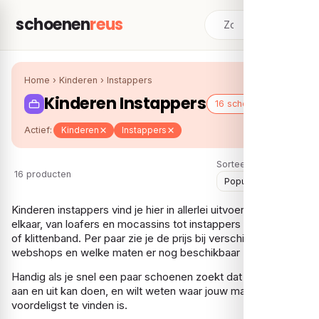
schoenen
reus
Home
›
Kinderen
›
Instappers
Kinderen Instappers
16 schoenen
Actief:
Kinderen
Instappers
Sorteer:
16 producten
Kinderen instappers vind je hier in allerlei uitvoeringen naast
elkaar, van loafers en mocassins tot instappers met elastiek
of klittenband. Per paar zie je de prijs bij verschillende
webshops en welke maten er nog beschikbaar zijn.
Handig als je snel een paar schoenen zoekt dat een kind zelf
aan en uit kan doen, en wilt weten waar jouw maat het
voordeligst te vinden is.