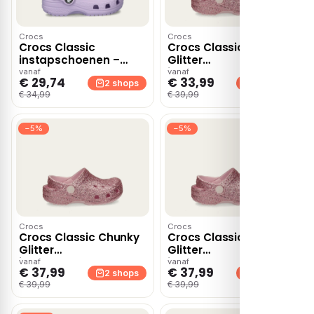
Crocs
Crocs
Crocs Classic
Crocs Classic Chunky
instapschoenen –
Glitter
Paars
instapschoenen –
vanaf
vanaf
€ 29,74
€ 33,99
2 shops
Roze
2 shops
€ 34,99
€ 39,99
−5%
−5%
Crocs
Crocs
Crocs Classic Chunky
Crocs Classic Chunky
Glitter
Glitter
instapschoenen –
instapschoenen –
vanaf
vanaf
€ 37,99
€ 37,99
Roze
2 shops
Roze
2 shops
€ 39,99
€ 39,99