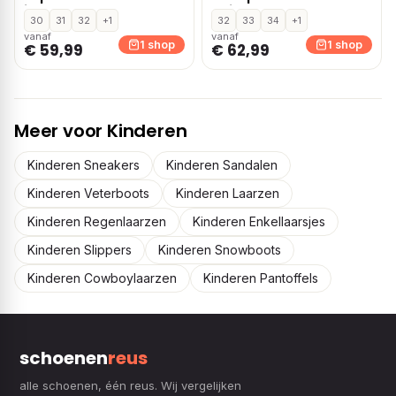
instapschoenen –
Beige
30
31
32
+1
32
33
34
+1
Blauw
vanaf
vanaf
1 shop
1 shop
€ 59,99
€ 62,99
Meer voor Kinderen
Kinderen Sneakers
Kinderen Sandalen
Kinderen Veterboots
Kinderen Laarzen
Kinderen Regenlaarzen
Kinderen Enkellaarsjes
Kinderen Slippers
Kinderen Snowboots
Kinderen Cowboylaarzen
Kinderen Pantoffels
schoenen
reus
alle schoenen, één reus. Wij vergelijken