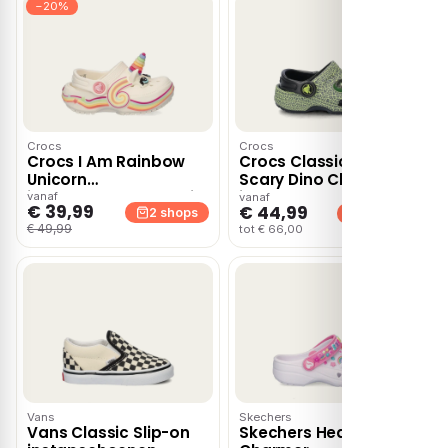
−20%
Crocs
Crocs
Crocs I Am Rainbow
Crocs Classic I Am
Unicorn
Scary Dino Clog
instapschoenen – Wit
instapschoenen –
vanaf
vanaf
€ 39,99
€ 44,99
2 shops
Groen
2 shops
€ 49,99
tot € 66,00
Vans
Skechers
Vans Classic Slip-on
Skechers Heart