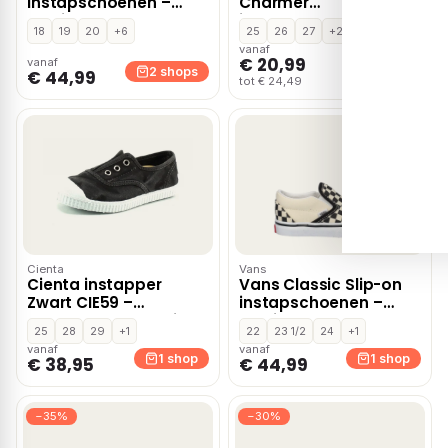
instapschoenen –
Charmer
Multi
instapschoenen – Wit
18
19
20
+6
25
26
27
+2
vanaf
€ 20,99
vanaf
1 shop
2 shops
€ 44,99
tot € 24,49
Cienta
Vans
Cienta instapper
Vans Classic Slip-on
Zwart CIE59 –
instapschoenen –
Blauw,Zwart,Fuchsia
Multi
25
28
29
+1
22
23 1/2
24
+1
vanaf
vanaf
1 shop
1 shop
€ 38,95
€ 44,99
−35%
−30%