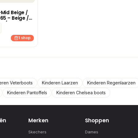
Mid Beige /
65 – Beige /
e /
in,Bruin,Taupe
1 shop
eren Veterboots
Kinderen Laarzen
Kinderen Regenlaarzen
Kinderen Pantoffels
Kinderen Chelsea boots
ën
Merken
Shoppen
Skechers
Dames