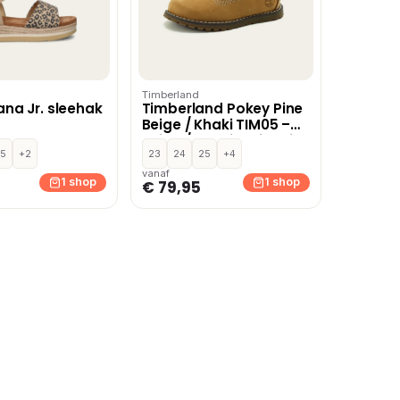
Timberland
na Jr. sleehak
Timberland Pokey Pine
Beige / Khaki TIM05 –
Beige / Khaki,Bruin,Olive
5
+2
23
24
25
+4
vanaf
1 shop
1 shop
€ 79,95