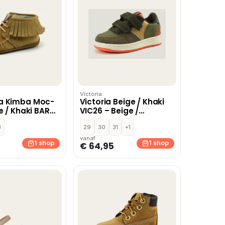
Victoria
a Kimba Moc-
Victoria Beige / Khaki
ge / Khaki BAR47
VIC26 – Beige /
Khaki,Blauw
icht
ze,Zwart,Beige
3
29
30
31
+1
vanaf
1 shop
1 shop
€ 64,95