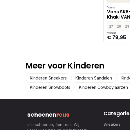
Vans
Vans SK8-
Khaki VAN
Khaki,Beig
Khaki,Bru
27
28
29
vanaf
€ 79,95
Meer voor Kinderen
Kinderen Sneakers
Kinderen Sandalen
Kind
Kinderen Snowboots
Kinderen Cowboylaarzen
Categorie
schoenen
reus
Sneakers
alle schoenen, één reus. Wij