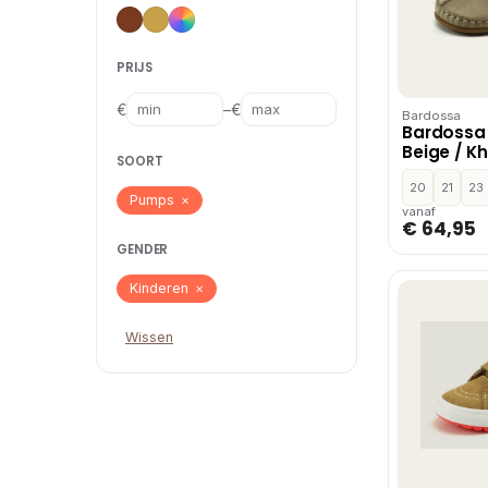
PRIJS
–
€
€
Bardossa
Bardossa
Beige / Kh
SOORT
Cognac,B
/ Khaki
20
21
23
Pumps
×
vanaf
€ 64,95
GENDER
Kinderen
×
Wissen