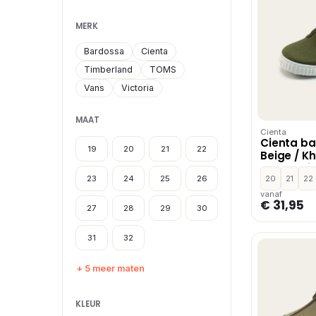
MERK
Bardossa
Cienta
Timberland
TOMS
Vans
Victoria
MAAT
Cienta
Cienta b
19
20
21
22
Beige / Kh
Blauw,Wit
23
24
25
26
Khaki,Fuc
20
21
22
blauw,Bei
vanaf
€ 31,95
Khaki,Jea
27
28
29
30
31
32
+ 5 meer maten
KLEUR