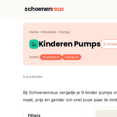
schoenen
reus
Home
›
Kinderen
›
Pumps
Kinderen Pumps
9 schoe
Actief:
Kinderen
Pumps
9 producten
Bij Schoenenreus vergelijk je 9 kinder pumps ov
maat, prijs en gender om snel jouw paar te vin
Filters