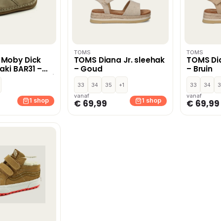
TOMS
TOMS
 Moby Dick
TOMS Diana Jr. sleehak
TOMS Dia
aki BAR31 –
– Goud
– Bruin
lauw,Rood,Beige
33
34
35
+1
33
34
3
vanaf
vanaf
1 shop
1 shop
€ 69,99
€ 69,99