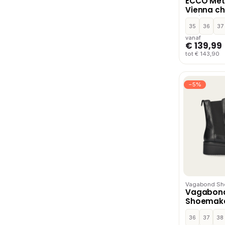
ECCO Met
Vienna ch
Bruin
35
36
37
vanaf
€ 139,99
tot € 143,90
−5%
Vagabond Sh
Vagabon
Shoemake
chelseabo
36
37
38