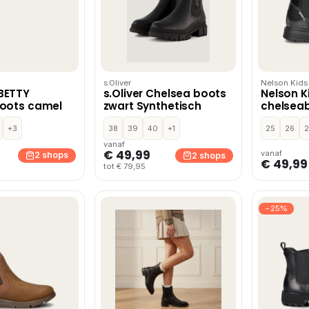
s.Oliver
Nelson Kids
BETTY
s.Oliver Chelsea boots
Nelson K
boots camel
zwart Synthetisch
chelseab
+3
38
39
40
+1
25
26
2
vanaf
€ 49,99
vanaf
2 shops
2 shops
€ 49,99
tot € 79,95
−25%