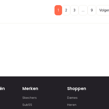
1
2
3
…
9
Volge
ën
Merken
Shoppen
Skechers
Dames
Sub55
Heren