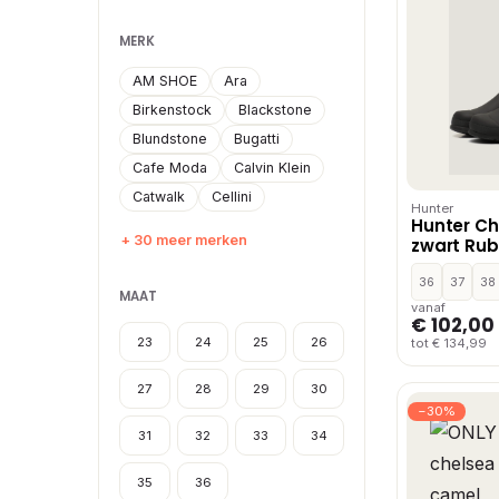
MERK
AM SHOE
Ara
Birkenstock
Blackstone
Blundstone
Bugatti
Cafe Moda
Calvin Klein
Catwalk
Cellini
Hunter
Hunter Ch
+ 30 meer merken
zwart Rub
36
37
38
MAAT
vanaf
€ 102,00
23
24
25
26
tot € 134,99
27
28
29
30
−30%
31
32
33
34
35
36