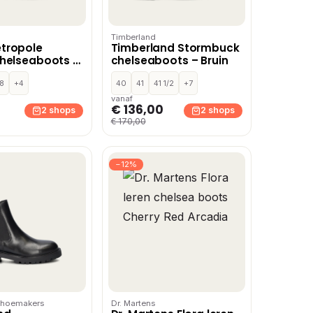
Timberland
tropole
Timberland Stormbuck
chelseaboots –
chelseaboots – Bruin
8
+4
40
41
41 1/2
+7
vanaf
€ 136,00
2 shops
2 shops
€ 170,00
−12%
hoemakers
Dr. Martens