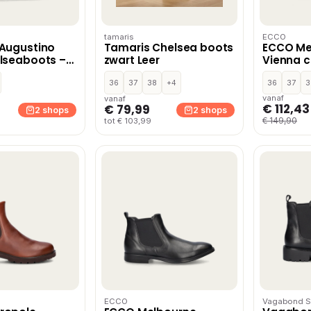
tamaris
ECCO
 Augustino
Tamaris Chelsea boots
ECCO Me
lseaboots –
zwart Leer
Vienna 
Zwart
36
37
38
+4
36
37
3
vanaf
vanaf
€ 112,43
€ 79,99
2 shops
2 shops
€ 149,90
tot € 103,99
ECCO
Vagabond S