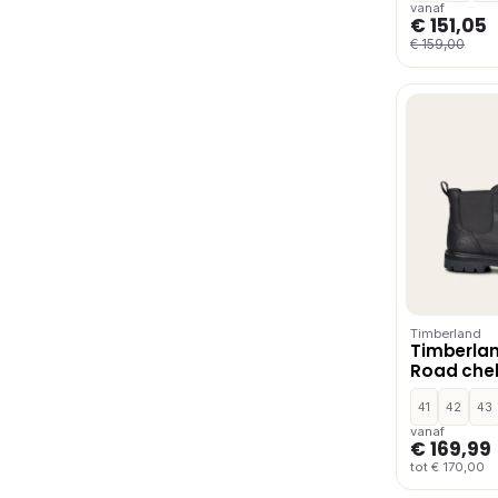
vanaf
€ 151,05
€ 159,00
Timberland
Timberlan
Road che
Zwart
41
42
43
vanaf
€ 169,99
tot € 170,00