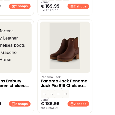
vanaf
0
€ 169,99
2 shops
2 shops
tot € 190,00
Panama Jack
ens Embury
Panama Jack Panama
leren chelsea
Jack Pia B19 Chelsea
uin – Gaucho
boots bruin Nubuck
rse
36
37
38
+4
vanaf
0
€ 189,99
2 shops
2 shops
tot € 203,95