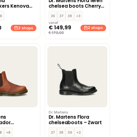
nd
Dr. Martens Flora leren
ers Kenova
chelsea boots Cherry
oots – Zwart
Red Arcadia
9
36
37
38
+3
vanaf
€ 149,99
0
2 shops
2 shops
€ 170,00
Dr. Martens
ens
Dr. Martens Flora
ador
chelseaboots – Zwart
boots –
8
+8
37
38
39
+3