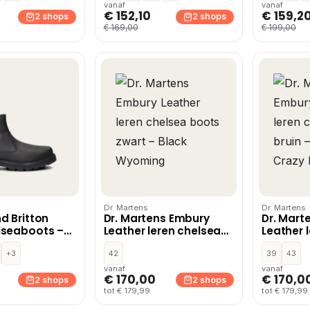
vanaf
vanaf
€ 152,10
€ 159,2
2 shops
2 shops
€ 169,00
€ 199,00
Dr. Martens
Dr. Martens
d Britton
Dr. Martens Embury
Dr. Mart
lseaboots –
Leather leren chelsea
Leather 
boots zwart – Black
boots br
+3
Wyoming
42
Crazy Ho
39
43
vanaf
vanaf
€ 170,00
€ 170,0
2 shops
2 shops
tot € 179,99
tot € 179,99