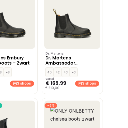
Dr. Martens
ens Embury
Dr. Martens
oots – Zwart
Ambassador
chelseaboots – Zwart
8
+8
40
42
43
+3
vanaf
€ 169,99
3 shops
3 shops
€ 210,00
−5%