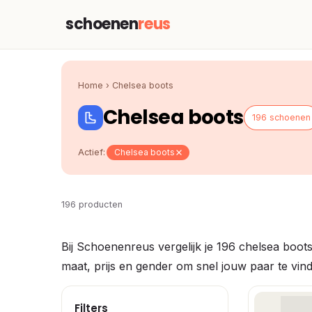
schoenen
reus
Home
›
Chelsea boots
Chelsea boots
196 schoenen
Actief:
Chelsea boots
196 producten
Bij Schoenenreus vergelijk je 196 chelsea boots
maat, prijs en gender om snel jouw paar te vin
Filters