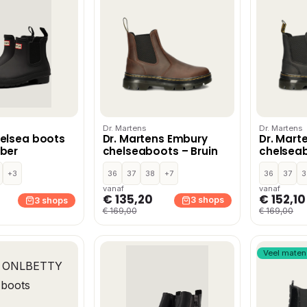
Dr. Martens
Dr. Martens
elsea boots
Dr. Martens Embury
Dr. Mart
ber
chelseaboots – Bruin
chelseab
+3
36
37
38
+7
36
37
3
vanaf
vanaf
€ 135,20
€ 152,10
3 shops
3 shops
€ 169,00
€ 169,00
Veel maten