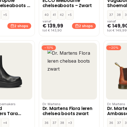
ropole
ECCO Melbourne
Vagabo
elseaboots –
chelseaboots – Zwart
Shoemak
chelseab
+5
40
41
42
+5
37
38
3
vanaf
vanaf
€ 139,99
€ 149,9
2 shops
2 shops
tot € 143,90
tot € 149,99
−10%
−20%
oemakers
Dr. Martens
Dr. Martens
d
Dr. Martens Flora leren
Dr. Mart
rs Tara
chelsea boots zwart
Ambass
ots – Zwart
chelsea
+4
36
37
38
+3
Cognac
36
37
3