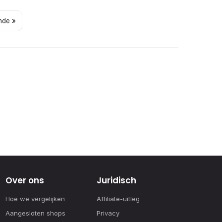
nde »
Over ons
Juridisch
Hoe we vergelijken
Affiliate-uitleg
Aangesloten shops
Privacy