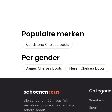
Populaire merken
Blundstone Chelsea boots
Per gender
Dames Chelsea boots
Heren Chelsea boots
Categorie
schoenen
reus
Sneakers
alle schoenen, één reus. Wij
vergelijken prijs en maat zodat jij
Sport
scherp scoort.