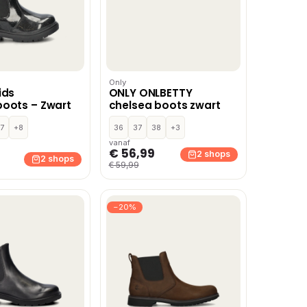
Only
ids
ONLY ONLBETTY
oots – Zwart
chelsea boots zwart
7
+8
36
37
38
+3
vanaf
€ 56,99
2 shops
2 shops
€ 59,99
−20%