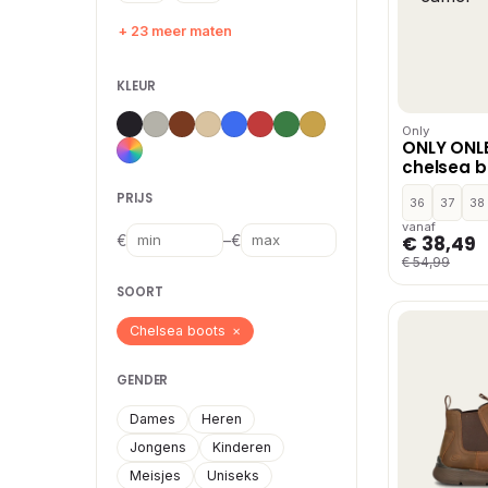
+ 23 meer maten
KLEUR
Only
ONLY ONL
chelsea 
PRIJS
36
37
38
vanaf
–
€ 38,49
€
€
€ 54,99
SOORT
Chelsea boots
×
GENDER
Dames
Heren
Jongens
Kinderen
Meisjes
Uniseks