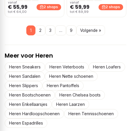
vanaf
vanaf
€ 55,99
€ 59,99
2 shops
2 shops
tot € 64,00
tot € 89,99
1
2
3
…
9
Volgende »
Meer voor Heren
Heren Sneakers
Heren Veterboots
Heren Loafers
Heren Sandalen
Heren Nette schoenen
Heren Slippers
Heren Pantoffels
Heren Bootschoenen
Heren Chelsea boots
Heren Enkellaarsjes
Heren Laarzen
Heren Hardloopschoenen
Heren Tennisschoenen
Heren Espadrilles