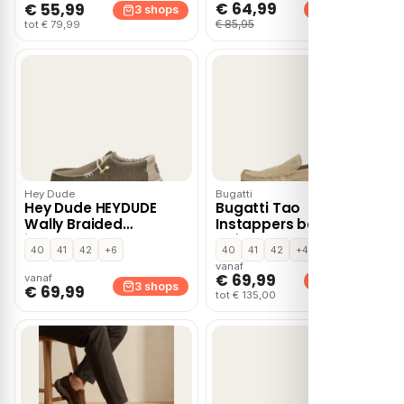
€ 64,99
€ 55,99
3 shops
3 shops
€ 85,95
tot € 79,99
Hey Dude
Bugatti
Hey Dude HEYDUDE
Bugatti Tao
Wally Braided
Instappers beige
instapschoenen –
Suède
40
41
42
+6
40
41
42
+4
Groen
vanaf
€ 69,99
vanaf
3 shops
3 shops
€ 69,99
tot € 135,00