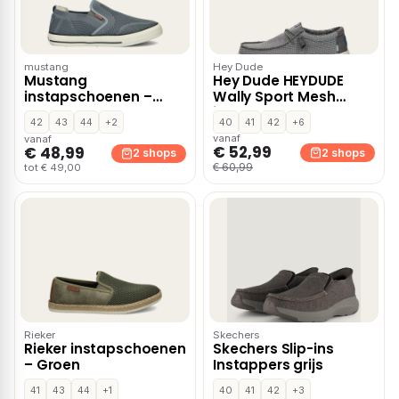
mustang
Hey Dude
Mustang
Hey Dude HEYDUDE
instapschoenen –
Wally Sport Mesh
Blauw
instapschoenen –
42
43
44
+2
40
41
42
+6
Grijs
vanaf
vanaf
€ 52,99
€ 48,99
2 shops
2 shops
€ 60,99
tot € 49,00
Rieker
Skechers
Rieker instapschoenen
Skechers Slip-ins
– Groen
Instappers grijs
41
43
44
+1
40
41
42
+3