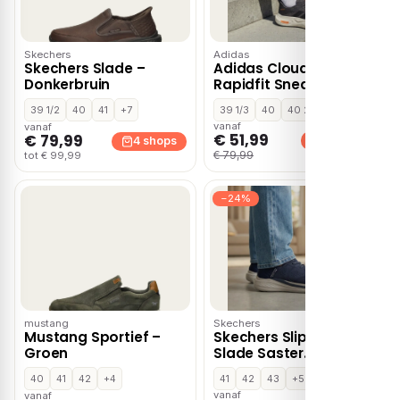
Skechers
Adidas
Skechers Slade –
Adidas Cloudfoam
Donkerbruin
Rapidfit Sneakers grijs
39 1/2
40
41
+7
39 1/3
40
40 2/3
+9
vanaf
vanaf
€ 51,99
€ 79,99
3 shops
4 shops
€ 79,99
tot € 99,99
−24%
mustang
Skechers
Mustang Sportief –
Skechers Slip-ins
Groen
Slade Saster
Instapper blauw
40
41
42
+4
41
42
43
+5
vanaf
vanaf