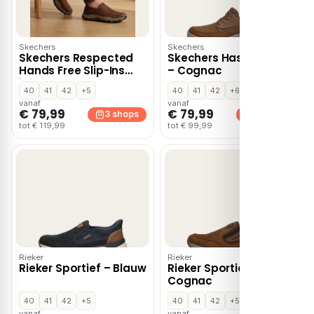
Skechers
Skechers
Skechers Respected
Skechers Hasting Rory
Hands Free Slip-Ins
– Cognac
instapschoenen –
40
41
42
+5
40
41
42
+6
Cognac
vanaf
vanaf
€ 79,99
€ 79,99
3 shops
3 shops
tot € 119,99
tot € 99,99
Rieker
Rieker
Rieker Sportief – Blauw
Rieker Sportief –
Cognac
40
41
42
+5
40
41
42
+5
vanaf
vanaf