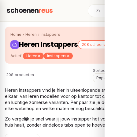
schoenen
reus
Home
›
Heren
›
Instappers
Heren Instappers
208 schoenen
Actief:
Heren
Instappers
Sorteer:
208 producten
Heren instappers vind je hier in uiteenlopende stijlen naast
elkaar: van leren modellen voor op kantoor tot casual loafers
en luchtige zomerse varianten. Per paar zie je de prijs bij
elke webshop en welke maten er nog beschikbaar zijn.
Zo vergelijk je snel waar jij jouw instapper het voordeligst in
huis haalt, zonder eindeloos tabs open te hoeven zetten.