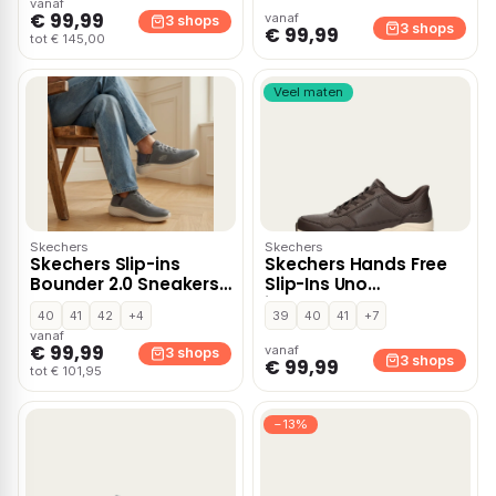
vanaf
Groen
€ 99,99
vanaf
3 shops
3 shops
€ 99,99
tot € 145,00
Veel maten
Skechers
Skechers
Skechers Slip-ins
Skechers Hands Free
Bounder 2.0 Sneakers
Slip-Ins Uno
blauw
instapschoenen –
40
41
42
+4
39
40
41
+7
Bruin
vanaf
€ 99,99
vanaf
3 shops
3 shops
€ 99,99
tot € 101,95
−13%