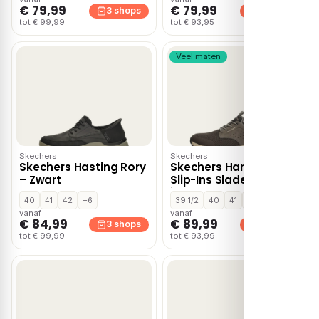
€ 79,99
€ 79,99
3 shops
3 shops
tot € 99,99
tot € 93,95
Veel maten
Skechers
Skechers
Skechers Hasting Rory
Skechers Hands Free
– Zwart
Slip-Ins Slade
instapschoenen –
40
41
42
+6
39 1/2
40
41
+7
Taupe
vanaf
vanaf
€ 84,99
€ 89,99
3 shops
3 shops
tot € 99,99
tot € 93,99