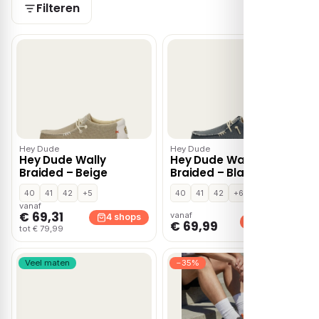
Filteren
Hey Dude
Hey Dude
Hey Dude Wally
Hey Dude Wally
Braided – Beige
Braided – Blauw
40
41
42
+5
40
41
42
+6
vanaf
€ 69,31
vanaf
4 shops
4 shops
€ 69,99
tot € 79,99
Veel maten
−35%