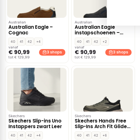
Australian
Australian
Australian Eagle –
Australian Eagle
Cognac
instapschoenen –
Blauw
40
41
42
+4
40
41
42
+2
vanaf
vanaf
€ 90,99
€ 90,99
3 shops
3 shops
tot € 129,99
tot € 129,99
Skechers
Skechers
Skechers Slip-ins Uno
Skechers Hands Free
Instappers zwart Leer
Slip-Ins Arch Fit Glide-
Step Orvan Talon
40
41
42
+4
40
41
42
+6
instapschoenen –