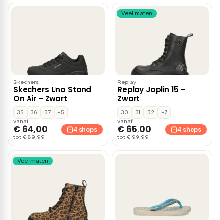
Veel maten
Skechers
Replay
Skechers Uno Stand
Replay Joplin 15 –
On Air – Zwart
Zwart
35
36
37
+5
30
31
32
+7
vanaf
vanaf
€ 64,00
€ 65,00
4 shops
4 shops
tot € 89,99
tot € 99,99
Veel maten