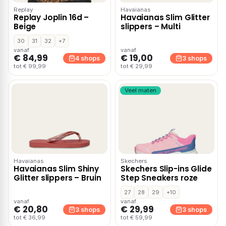
Replay
Havaianas
Replay Joplin 16d –
Havaianas Slim Glitter
Beige
slippers – Multi
30
31
32
+7
vanaf
vanaf
€ 84,99
€ 19,00
4 shops
3 shops
tot € 99,99
tot € 29,99
Veel maten
Havaianas
Skechers
Havaianas Slim Shiny
Skechers Slip-ins Glide
Glitter slippers – Bruin
Step Sneakers roze
27
28
29
+10
vanaf
vanaf
€ 20,80
€ 29,99
3 shops
3 shops
tot € 36,99
tot € 59,99