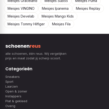
Meisjes Graceland
Meisjes Sub55
Meisjes Puma
Meisjes VINGINO
Meisjes Ipanema
Meisjes Replay
Meisjes Develab
Meisjes Mango Kids
Meisjes Tommy Hilfiger
Meisjes Fila
schoenen
reus
alle schoenen, één reus. Wij vergelijken
prijs en maat zodat jij scherp scoort.
Categorieën
Sneakers
Sport
Laarzen
Open & zomer
Instappers
Plat & gekleed
Overig