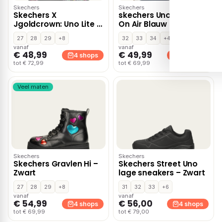
Skechers
Skechers
Skechers X
skechers Uno Stand
Jgoldcrown: Uno Lite –
On Air Blauw
Zwart
27
28
29
+8
32
33
34
+4
vanaf
vanaf
€ 48,99
€ 49,99
4 shops
4 shops
tot € 72,99
tot € 69,99
Veel maten
Skechers
Skechers
Skechers Gravlen Hi –
Skechers Street Uno
Zwart
lage sneakers – Zwart
27
28
29
+8
31
32
33
+6
vanaf
vanaf
€ 54,99
€ 56,00
4 shops
4 shops
tot € 69,99
tot € 79,00