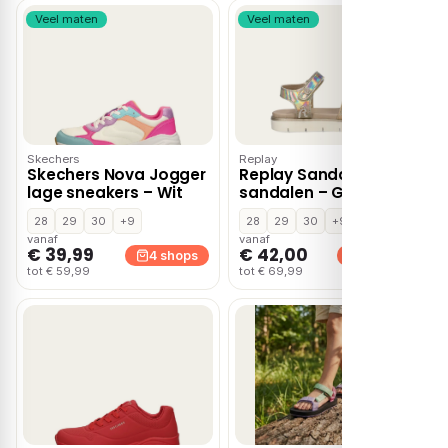
Veel maten
Veel maten
Skechers
Replay
Skechers Nova Jogger
Replay Sandal 2
lage sneakers – Wit
sandalen – Goud
28
29
30
+9
28
29
30
+9
vanaf
vanaf
€ 39,99
€ 42,00
4 shops
4 shops
tot € 59,99
tot € 69,99