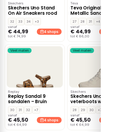
Skechers
Teva
Skechers Uno Stand
Teva Original Universal
On Air Sneakers rood
Metallic Sandalen
groen
32
33
34
+3
27
28
31
+4
vanaf
vanaf
€ 44,99
€ 44,99
4 shops
4 shops
tot € 74,99
tot € 86,00
Veel maten
Veel maten
Replay
Skechers
Replay Sandal 9
Skechers Uno Fall Air
sandalen – Bruin
veterboots wit
Synthetisch
30
31
32
+7
28
29
30
+7
vanaf
vanaf
€ 45,50
€ 45,50
4 shops
4 shops
tot € 64,99
tot € 64,99