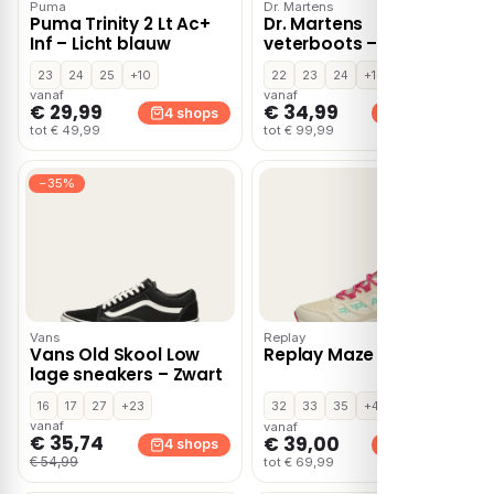
Puma
Dr. Martens
Puma Trinity 2 Lt Ac+
Dr. Martens
Inf – Licht blauw
veterboots – Zwart
23
24
25
+10
22
23
24
+12
vanaf
vanaf
€ 29,99
€ 34,99
4 shops
4 shops
tot € 49,99
tot € 99,99
−35%
Vans
Replay
Vans Old Skool Low
Replay Maze Jr – Beige
lage sneakers – Zwart
16
17
27
+23
32
33
35
+4
vanaf
vanaf
€ 35,74
€ 39,00
4 shops
4 shops
€ 54,99
tot € 69,99