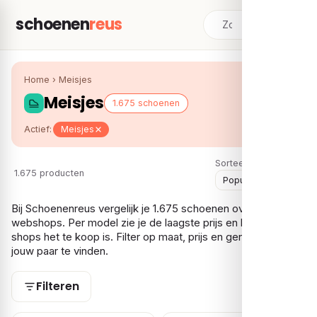
schoenen
reus
Home
›
Meisjes
Meisjes
1.675 schoenen
Actief:
Meisjes
Sorteer:
1.675 producten
Bij Schoenenreus vergelijk je 1.675 schoenen over meerdere
webshops. Per model zie je de laagste prijs en bij hoeveel
shops het te koop is. Filter op maat, prijs en gender om snel
jouw paar te vinden.
Filteren