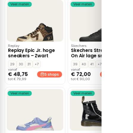
Veel maten
Veel maten
Replay
Skechers
Replay Epic Jr. hoge
Skechers Street Stand
sneakers – Zwart
On Air lage sneakers –
Zwart
29
30
31
+7
39
40
41
+7
vanaf
vanaf
€ 48,75
€ 72,00
5 shops
5 shops
tot € 79,99
tot € 90,00
Veel maten
Veel maten