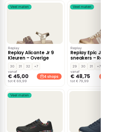
Veel maten
Veel maten
Replay
Replay
Replay Alicante Jr 9
Replay Epic Jr. hoge
Kleuren – Overige
sneakers – Roze
30
31
32
+7
29
30
31
+7
vanaf
vanaf
€ 45,00
€ 48,75
4 shops
4 shops
tot € 69,99
tot € 79,99
Veel maten