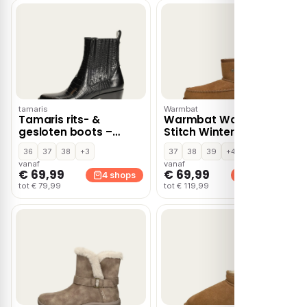
tamaris
Warmbat
Tamaris rits- &
Warmbat Wallaby
gesloten boots –
Stitch Winterboots
Zwart
cognac Suede
36
37
38
+3
37
38
39
+4
vanaf
vanaf
€ 69,99
€ 69,99
4 shops
4 shops
tot € 79,99
tot € 119,99