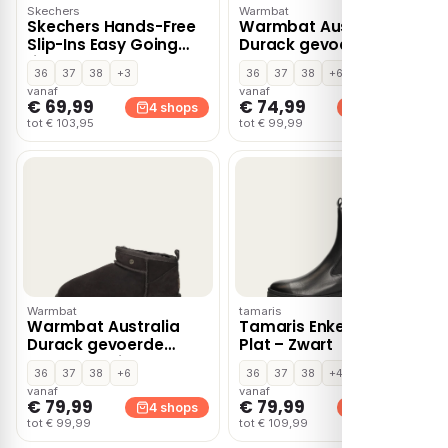
Skechers
Warmbat
Skechers Hands-Free
Warmbat Australia
Slip-Ins Easy Going
Durack gevoerde
rits- & gesloten boots
boots – Cognac
36
37
38
+3
36
37
38
+6
– Bruin
vanaf
vanaf
€ 69,99
€ 74,99
4 shops
4 shops
tot € 103,95
tot € 99,99
Warmbat
tamaris
Warmbat Australia
Tamaris Enkellaarsjes
Durack gevoerde
Plat – Zwart
boots – Bruin
36
37
38
+6
36
37
38
+4
vanaf
vanaf
€ 79,99
€ 79,99
4 shops
4 shops
tot € 99,99
tot € 109,99