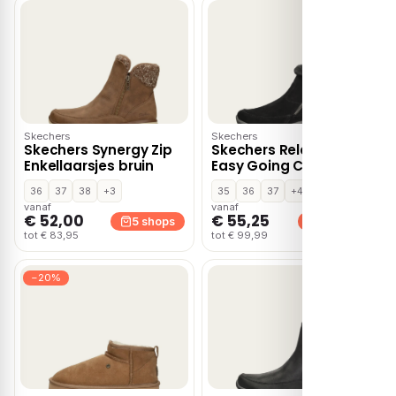
Skechers
Skechers
Skechers Synergy Zip
Skechers Relaxed Fit:
Enkellaarsjes bruin
Easy Going Cool Zip! –
Zwart
36
37
38
+3
35
36
37
+4
vanaf
vanaf
€ 52,00
€ 55,25
5 shops
5 shops
tot € 83,95
tot € 99,99
−20%