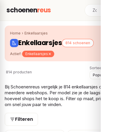
schoenen
reus
Home
›
Enkellaarsjes
Enkellaarsjes
814 schoenen
Actief:
Enkellaarsjes
Sorteer:
814 producten
Bij Schoenenreus vergelijk je 814 enkellaarsjes over
meerdere webshops. Per model zie je de laagste prijs en bij
hoeveel shops het te koop is. Filter op maat, prijs en gender
om snel jouw paar te vinden.
Filteren