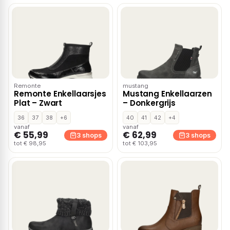
Remonte
mustang
Remonte Enkellaarsjes
Mustang Enkellaarzen
Plat – Zwart
– Donkergrijs
36
37
38
+6
40
41
42
+4
vanaf
vanaf
€ 55,99
€ 62,99
3 shops
3 shops
tot € 98,95
tot € 103,95