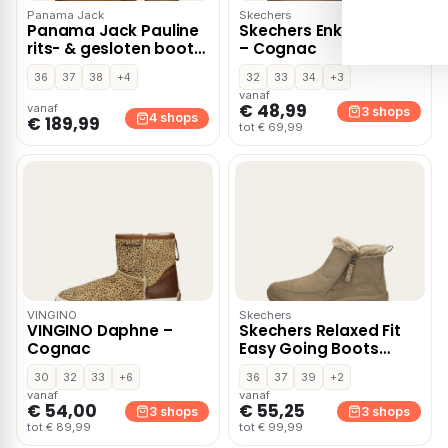
Panama Jack
Skechers
Panama Jack Pauline
Skechers Enkellaarsjes
rits- & gesloten boots
– Cognac
– Cognac
36
37
38
+4
32
33
34
+3
vanaf
€ 48,99
vanaf
3 shops
4 shops
€ 189,99
tot € 69,99
VINGINO
Skechers
VINGINO Daphne –
Skechers Relaxed Fit
Cognac
Easy Going Boots
taupe
30
32
33
+6
36
37
39
+2
vanaf
vanaf
€ 54,00
€ 55,25
3 shops
3 shops
tot € 89,99
tot € 99,99