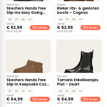
Skechers
Rieker
Skechers Hands Free
Rieker rits- & gesloten
Slip-Ins Easy Going
boots – Cognac
gevoerde boots –
36
37
38
+3
36
37
38
+4
Zwart
vanaf
vanaf
€ 62,99
€ 62,99
3 shops
3 shops
tot € 89,99
tot € 89,99
Skechers
tamaris
Skechers Hands Free
Tamaris Enkellaarsjes
Slip-In Keepsake Cozy
Plat – Zwart
gevoerde boots –
35
36
37
+4
36
37
38
+4
Cognac
vanaf
vanaf
€ 64,99
€ 64,99
3 shops
3 shops
tot € 89,99
tot € 79,99