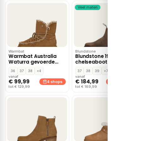
Veel maten
Warmbat
Blundstone
Warmbat Australia
Blundstone 1911
Waturra gevoerde
chelseaboots – Bruin
boots – Cognac
36
37
38
+4
37
38
39
+7
vanaf
vanaf
€ 99,99
€ 184,99
4 shops
4 shops
tot € 129,99
tot € 189,99