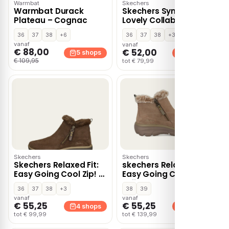
Warmbat
Skechers
Warmbat Durack
Skechers Synergy
Plateau – Cognac
Lovely Collab – Zwart
36
37
38
+6
36
37
38
+3
vanaf
vanaf
€ 88,00
€ 52,00
5 shops
4 shops
€ 109,95
tot € 79,99
Skechers
Skechers
Skechers Relaxed Fit:
skechers Relaxed Fit:
Easy Going Cool Zip! –
Easy Going Cool Zip
Donkerbruin
Grijs
36
37
38
+3
38
39
vanaf
vanaf
€ 55,25
€ 55,25
4 shops
4 shops
tot € 99,99
tot € 139,99