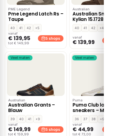
PME Legend
Australian
Pme Legend Latch Rs –
Australian Sneakers
Taupe
Kylian 15.1728.01-D47
Bruin
40
41
42
+5
40
41
42
+4
vanaf
€ 139,95
vanaf
5 shops
5 shops
€ 139,99
tot € 149,99
Veel maten
Veel maten
Australian
Puma
Australian Grants –
Puma Club lage
Blauw
sneakers – Multi
39
40
41
+9
36
37
38
+9
vanaf
vanaf
€ 149,99
€ 44,99
5 shops
4 shops
tot € 159,99
tot € 73,00