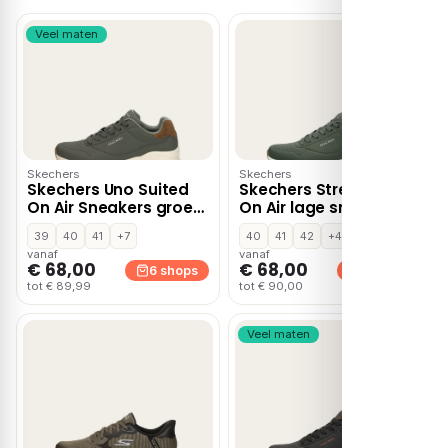
Veel maten
Skechers
Skechers
Skechers Uno Suited
Skechers Street Stand
On Air Sneakers groen
On Air lage sneakers –
Suede
Groen
39
40
41
+7
40
41
42
+4
vanaf
vanaf
€ 68,00
€ 68,00
6 shops
5 shops
tot € 89,99
tot € 90,00
Veel maten