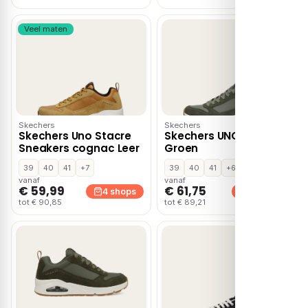
Veel maten
Skechers
Skechers
Skechers Uno Stacre
Skechers UNO Stacre
Sneakers cognac Leer
Groen
39
40
41
+7
39
40
41
+6
vanaf
vanaf
€ 59,99
€ 61,75
4 shops
4 shops
tot € 90,85
tot € 89,21