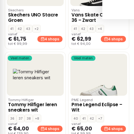
Skechers
Vans
Skechers UNO Stacre
Vans Skate Old Skool
Groen
36 – Zwart
41
42
43
+2
41
42
43
+4
vanaf
vanaf
€ 61,75
€ 62,99
4 shops
4 shops
tot € 99,99
tot € 94,00
Veel maten
Veel maten
Tommy Hilfiger
PME Legend
Tommy Hilfiger leren
Pme Legend Eclipse –
sneakers wit
Wit
36
37
38
+8
40
41
42
+7
vanaf
vanaf
€ 64,00
€ 65,00
4 shops
4 shops
tot € 139,90
tot € 99,99