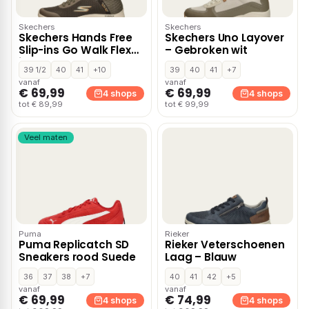
Skechers
Skechers
Skechers Hands Free
Skechers Uno Layover
Slip-ins Go Walk Flex
– Gebroken wit
instapschoenen –
39 1/2
40
41
+10
39
40
41
+7
Bruin
vanaf
vanaf
€ 69,99
€ 69,99
4 shops
4 shops
tot € 89,99
tot € 99,99
Veel maten
Puma
Rieker
Puma Replicatch SD
Rieker Veterschoenen
Sneakers rood Suede
Laag – Blauw
36
37
38
+7
40
41
42
+5
vanaf
vanaf
€ 69,99
€ 74,99
4 shops
4 shops