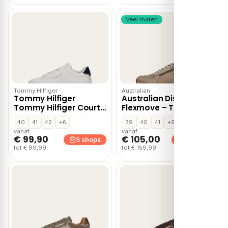
Veel maten
Tommy Hilfiger
Australian
Tommy Hilfiger
Australian Discover
Tommy Hilfiger Court
Flexmove – Taupe
Core Sneakers wit Leer
40
41
42
+6
39
40
41
+9
vanaf
vanaf
€ 99,90
€ 105,00
5 shops
5 shops
tot € 99,99
tot € 159,99