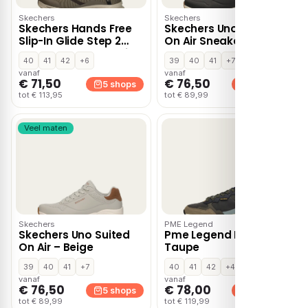
Skechers
Skechers
Skechers Hands Free
Skechers Uno Suited
Slip-In Glide Step 2
On Air Sneakers zwart
lage sneakers – Bruin
40
41
42
+6
39
40
41
+7
vanaf
vanaf
€ 71,50
€ 76,50
5 shops
5 shops
tot € 113,95
tot € 89,99
Veel maten
Skechers
PME Legend
Skechers Uno Suited
Pme Legend Notcher –
On Air – Beige
Taupe
39
40
41
+7
40
41
42
+4
vanaf
vanaf
€ 76,50
€ 78,00
5 shops
5 shops
tot € 89,99
tot € 119,99