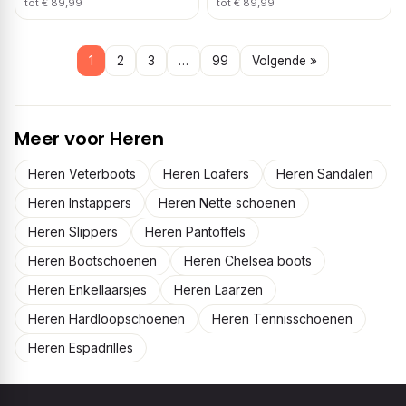
tot € 89,99
tot € 89,99
1
2
3
…
99
Volgende »
Meer voor Heren
Heren Veterboots
Heren Loafers
Heren Sandalen
Heren Instappers
Heren Nette schoenen
Heren Slippers
Heren Pantoffels
Heren Bootschoenen
Heren Chelsea boots
Heren Enkellaarsjes
Heren Laarzen
Heren Hardloopschoenen
Heren Tennisschoenen
Heren Espadrilles