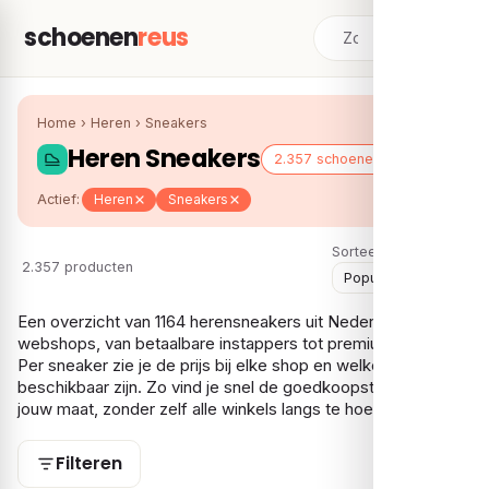
schoenen
reus
Home
›
Heren
›
Sneakers
Heren Sneakers
2.357 schoenen
Actief:
Heren
Sneakers
Sorteer:
2.357 producten
Een overzicht van 1164 herensneakers uit Nederlandse
webshops, van betaalbare instappers tot premium modellen.
Per sneaker zie je de prijs bij elke shop en welke maten nog
beschikbaar zijn. Zo vind je snel de goedkoopste optie in
jouw maat, zonder zelf alle winkels langs te hoeven.
Filteren