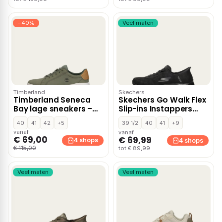
−40%
Veel maten
Timberland
Skechers
Timberland Seneca
Skechers Go Walk Flex
Bay lage sneakers –
Slip-ins Instappers
Groen
zwart
40
41
42
+5
39 1/2
40
41
+9
vanaf
vanaf
€ 69,00
€ 69,99
4 shops
4 shops
€ 115,00
tot € 89,99
Veel maten
Veel maten