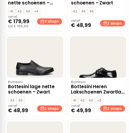
nette schoenen –
schoenen – Zwart
Beige
41
42
43
+4
42
44
45
vanaf
€ 179,99
vanaf
3 shops
2 shops
€ 48,99
tot € 199,99
Bottesini
Bottesini
Bottesini lage nette
Bottesini Heren
schoenen – Zwart
Lakschoenen Zwartlak
– Zwart lak
43
45
41
42
43
+3
vanaf
vanaf
2 shops
2 shops
€ 48,99
€ 49,99