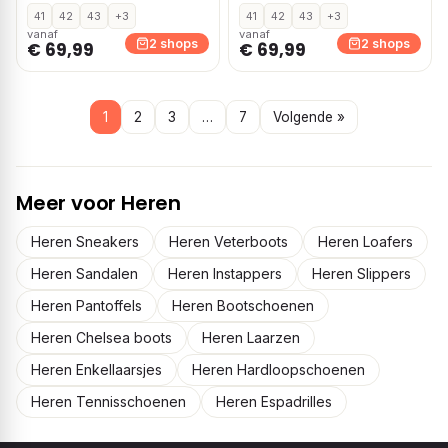
Beige
41
42
43
+3
41
42
43
+3
vanaf
vanaf
2 shops
2 shops
€ 69,99
€ 69,99
1
2
3
…
7
Volgende »
Meer voor Heren
Heren Sneakers
Heren Veterboots
Heren Loafers
Heren Sandalen
Heren Instappers
Heren Slippers
Heren Pantoffels
Heren Bootschoenen
Heren Chelsea boots
Heren Laarzen
Heren Enkellaarsjes
Heren Hardloopschoenen
Heren Tennisschoenen
Heren Espadrilles