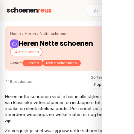
schoenen
reus
Home
›
Heren
›
Nette schoenen
Heren Nette schoenen
149 schoenen
Actief:
Heren
Nette schoenen
Sorteer:
149 producten
Heren nette schoenen vind je hier in alle stijlen naast elkaar:
van klassieke veterschoenen en instappers tot elegante
monks en sleek chelsea boots. Per model zie je de prijs bij
meerdere webshops en welke maten er nog beschikbaar
zijn.
Zo vergelijk je snel waar jij jouw nette schoen het voordeligst