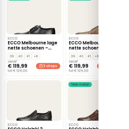
ECCO
ECCO
ECCO Melbourne lage
ECCO Melbourne lage
nette schoenen –
nette schoenen –
Zwart
Bruin
39
40
41
+8
39
40
41
+8
vanaf
vanaf
€ 119,99
€ 119,99
3 shops
3 shops
tot € 124,00
tot € 124,00
Veel maten
ECCO
ECCO