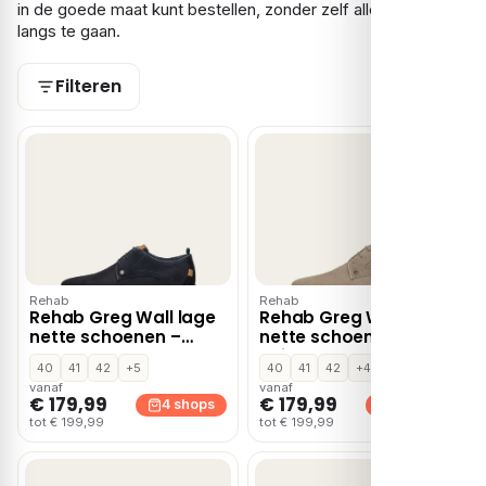
in de goede maat kunt bestellen, zonder zelf alle shops
langs te gaan.
Filteren
Rehab
Rehab
Rehab Greg Wall lage
Rehab Greg Wall lage
nette schoenen –
nette schoenen –
Blauw
Beige
40
41
42
+5
40
41
42
+4
vanaf
vanaf
€ 179,99
€ 179,99
4 shops
4 shops
tot € 199,99
tot € 199,99