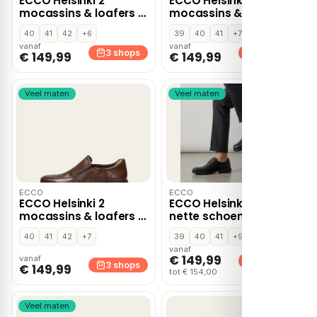
ECCO Helsinki 2
ECCO Helsinki 2
mocassins & loafers –
mocassins & loafers –
Zwart
Cognac
40
41
42
+6
39
40
41
+7
vanaf
vanaf
3 shops
3 shops
€ 149,99
€ 149,99
Veel maten
Veel maten
ECCO
ECCO
ECCO Helsinki 2
ECCO Helsinki 2 lage
mocassins & loafers –
nette schoenen –
Cognac
Zwart
40
41
42
+7
39
40
41
+9
vanaf
€ 149,99
vanaf
3 shops
3 shops
€ 149,99
tot € 154,00
Veel maten