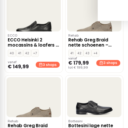
ECCO
Rehab
ECCO Helsinki 2
Rehab Greg Braid
mocassins & loafers –
nette schoenen –
Zwart
Beige
40
41
42
+7
41
42
43
+4
vanaf
€ 179,99
vanaf
3 shops
3 shops
€ 149,99
tot € 199,99
Rehab
Bottesini
Rehab Greg Braid
Bottesini lage nette