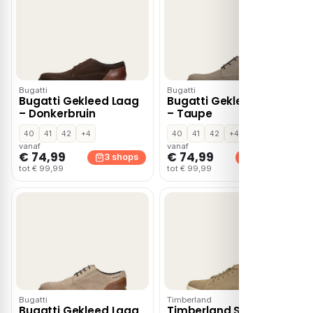
Bugatti
Bugatti
Bugatti Gekleed Laag
Bugatti Gekleed Laag
– Donkerbruin
– Taupe
40
41
42
+4
40
41
42
+4
vanaf
vanaf
€ 74,99
€ 74,99
3 shops
3 shops
tot € 99,99
tot € 99,99
Bugatti
Timberland
Bugatti Gekleed Laag
Timberland Seneca