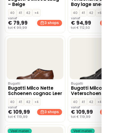
– Beige
Bay lage sneakers –
Beige
40
41
42
+4
40
41
42
+6
vanaf
vanaf
€ 79,99
€ 94,99
3 shops
3 shops
tot € 99,99
tot € 112,50
Bugatti
Bugatti
Bugatti Milco Nette
Bugatti Milco
Schoenen cognac Leer
Veterschoenen zwart
Leer
40
41
42
+4
40
41
42
+4
vanaf
vanaf
€ 109,99
€ 109,99
3 shops
3 shops
tot € 119,99
tot € 119,99
Veel maten
Veel maten