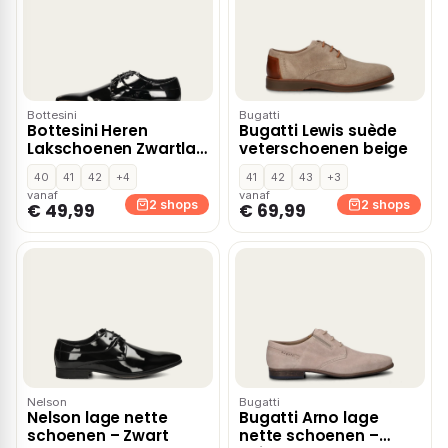
Bottesini
Bugatti
Bottesini Heren
Bugatti Lewis suède
Lakschoenen Zwartlak
veterschoenen beige
– Zwart lak
40
41
42
+4
41
42
43
+3
vanaf
vanaf
2 shops
2 shops
€ 49,99
€ 69,99
Nelson
Bugatti
Nelson lage nette
Bugatti Arno lage
schoenen – Zwart
nette schoenen –