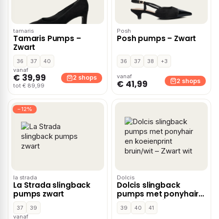
tamaris
Posh
Tamaris Pumps –
Posh pumps – Zwart
Zwart
36
37
40
36
37
38
+3
vanaf
€ 39,99
vanaf
2 shops
2 shops
€ 41,99
tot € 89,99
−12%
la strada
Dolcis
La Strada slingback
Dolcis slingback
pumps zwart
pumps met ponyhair
en koeienprint
37
39
39
40
41
bruin/wit – Zwart wit
vanaf