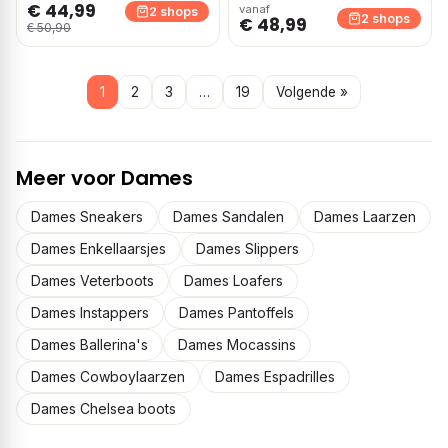
€ 44,99
vanaf
2 shops
2 shops
€ 48,99
€ 50,90
1
2
3
…
19
Volgende »
Meer voor Dames
Dames Sneakers
Dames Sandalen
Dames Laarzen
Dames Enkellaarsjes
Dames Slippers
Dames Veterboots
Dames Loafers
Dames Instappers
Dames Pantoffels
Dames Ballerina's
Dames Mocassins
Dames Cowboylaarzen
Dames Espadrilles
Dames Chelsea boots