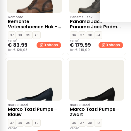
Remonte
Panama Jack
Remonte
Panama Jack
Veterschoenen Hak –
Panama Jack Padma
Cognac
B2 Veterboots zwart
37
38
39
+5
36
37
38
+4
vanaf
vanaf
€ 83,99
€ 179,99
3 shops
3 shops
tot € 128,95
tot € 219,99
marco tozzi
marco tozzi
Marco Tozzi Pumps –
Marco Tozzi Pumps –
Blauw
Zwart
37
38
39
+2
36
37
38
+3
vanaf
vanaf