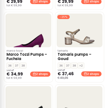
€ 29,99
€ 29,99
2 shops
2 shops
tot € 59,99
tot € 59,99
−25%
marco tozzi
tamaris
Marco Tozzi Pumps –
Tamaris pumps –
Fuchsia
Goud
36
37
38
36
37
38
+2
vanaf
vanaf
€ 37,46
€ 34,99
2 shops
2 shops
€ 49,95
tot € 59,99