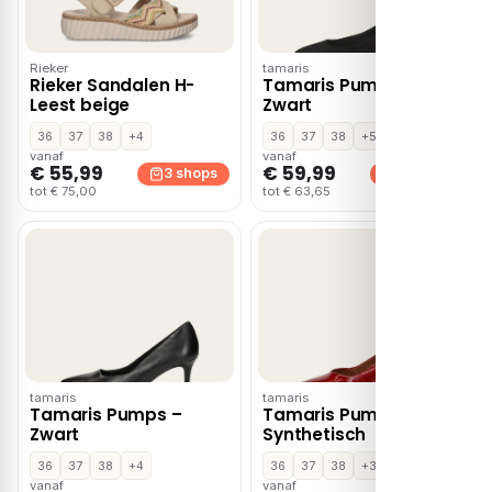
Rieker
tamaris
Rieker Sandalen H-
Tamaris Pumps –
Leest beige
Zwart
36
37
38
+4
36
37
38
+5
vanaf
vanaf
€ 55,99
€ 59,99
3 shops
3 shops
tot € 75,00
tot € 63,65
tamaris
tamaris
Tamaris Pumps –
Tamaris Pumps rood
Zwart
Synthetisch
36
37
38
+4
36
37
38
+3
vanaf
vanaf