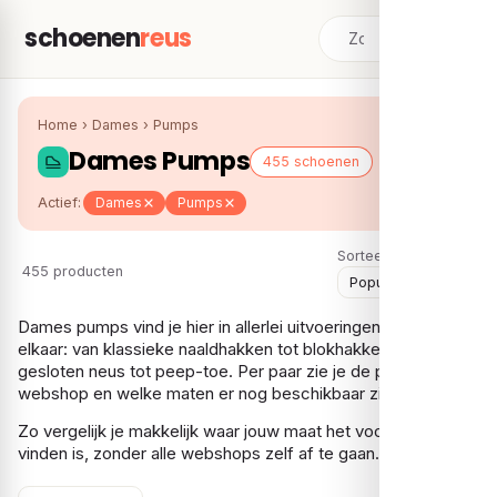
schoenen
reus
Home
›
Dames
›
Pumps
Dames Pumps
455 schoenen
Actief:
Dames
Pumps
Sorteer:
455 producten
Dames pumps vind je hier in allerlei uitvoeringen naast
elkaar: van klassieke naaldhakken tot blokhakken en van
gesloten neus tot peep-toe. Per paar zie je de prijs bij elke
webshop en welke maten er nog beschikbaar zijn.
Zo vergelijk je makkelijk waar jouw maat het voordeligst te
vinden is, zonder alle webshops zelf af te gaan.