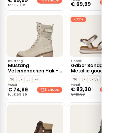
€ 69,99
3 shops
3 shops
€ 69,99
tot € 79,99
−30%
mustang
Gabor
Mustang
Gabor Sandalen
Veterschoenen Hak –
Metallic goud
Gebroken wit
Synthetisch – Grijs
36
37
38
+4
36
37
37 1/2
+8
vanaf
vanaf
€ 83,30
€ 74,99
3 shops
3 shops
€ 119,00
tot € 89,99