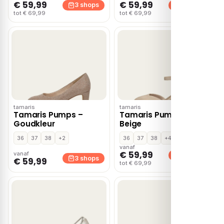
€ 59,99
€ 59,99
3 shops
3 shops
tot € 69,99
tot € 69,99
tamaris
tamaris
Tamaris Pumps –
Tamaris Pumps –
Goudkleur
Beige
36
37
38
+2
36
37
38
+4
vanaf
€ 59,99
vanaf
3 shops
3 shops
€ 59,99
tot € 69,99