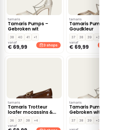
tamaris
tamaris
Tamaris Pumps –
Tamaris Pumps –
Gebroken wit
Goudkleur
38
40
41
+1
37
38
39
+3
vanaf
vanaf
3 shops
3 shops
€ 69,99
€ 69,99
tamaris
tamaris
Tamaris Trotteur
Tamaris Pumps –
loafer mocassins &
Gebroken wit
loafers – Cognac
36
37
38
+4
37
38
39
+3
vanaf
vanaf