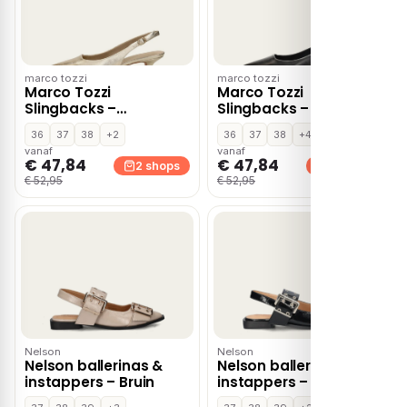
marco tozzi
marco tozzi
Marco Tozzi
Marco Tozzi
Slingbacks –
Slingbacks – Zwart
Goudkleur
36
37
38
+2
36
37
38
+4
vanaf
vanaf
€ 47,84
€ 47,84
2 shops
2 shops
€ 52,95
€ 52,95
Nelson
Nelson
Nelson ballerinas &
Nelson ballerinas &
instappers – Bruin
instappers – Zwart