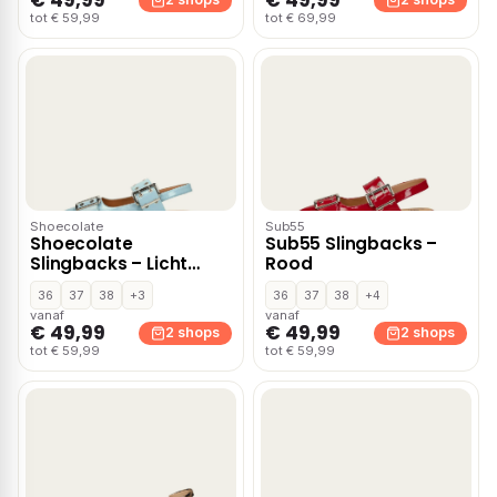
tot € 59,99
tot € 69,99
Shoecolate
Sub55
Shoecolate
Sub55 Slingbacks –
Slingbacks – Licht
Rood
blauw
36
37
38
+3
36
37
38
+4
vanaf
vanaf
€ 49,99
€ 49,99
2 shops
2 shops
tot € 59,99
tot € 59,99