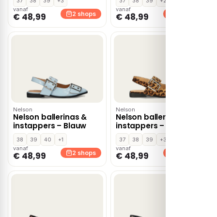
37
38
39
+3
37
38
39
+2
vanaf
vanaf
2 shops
2 shops
€ 48,99
€ 48,99
Nelson
Nelson
Nelson ballerinas &
Nelson ballerinas &
instappers – Blauw
instappers – Beige
38
39
40
+1
37
38
39
+3
vanaf
vanaf
2 shops
2 shops
€ 48,99
€ 48,99