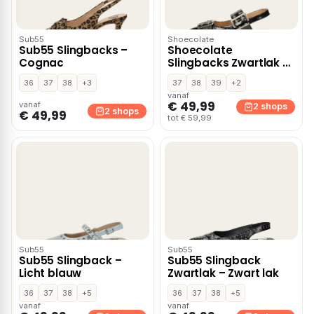
Sub55
Shoecolate
Sub55 Slingbacks –
Shoecolate
Cognac
Slingbacks Zwartlak –
Zwart lak
36
37
38
+3
37
38
39
+2
vanaf
€ 49,99
vanaf
2 shops
2 shops
€ 49,99
tot € 59,99
Sub55
Sub55
Sub55 Slingback –
Sub55 Slingback
Licht blauw
Zwartlak – Zwart lak
36
37
38
+5
36
37
38
+5
vanaf
vanaf