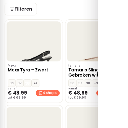
Filteren
Mexx
tamaris
Mexx Tyra – Zwart
Tamaris Slingbacks –
Gebroken wit
36
37
38
+4
36
37
38
+3
vanaf
vanaf
€ 48,99
€ 48,99
4 shops
3 shops
tot € 69,99
tot € 59,99