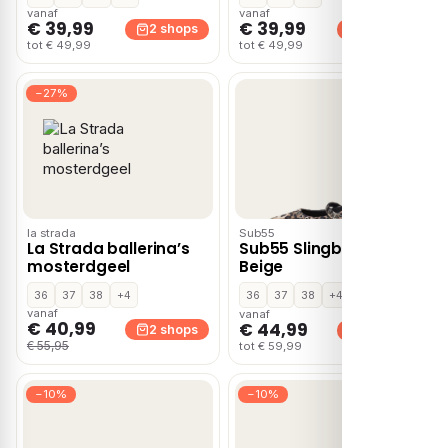
vanaf
vanaf
€ 39,99
€ 39,99
2 shops
2 shops
tot € 49,99
tot € 49,99
−27%
la strada
Sub55
La Strada ballerina’s
Sub55 Slingback –
mosterdgeel
Beige
36
37
38
+4
36
37
38
+4
vanaf
vanaf
€ 40,99
€ 44,99
2 shops
2 shops
€ 55,95
tot € 59,99
−10%
−10%