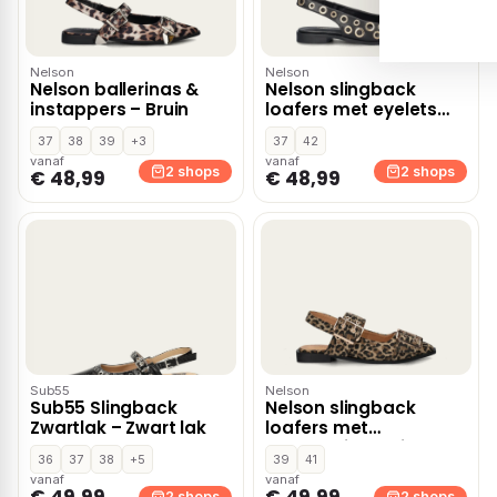
Nelson
Nelson
Nelson ballerinas &
Nelson slingback
instappers – Bruin
loafers met eyelets
zwart
37
38
39
+3
37
42
vanaf
vanaf
2 shops
2 shops
€ 48,99
€ 48,99
Sub55
Nelson
Sub55 Slingback
Nelson slingback
Zwartlak – Zwart lak
loafers met
panterprint bruin
36
37
38
+5
39
41
vanaf
vanaf
€ 49,99
€ 49,99
2 shops
2 shops