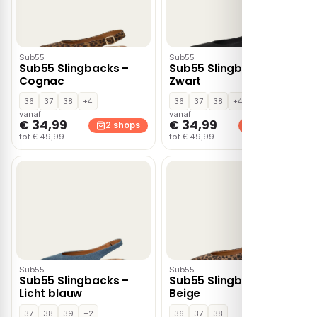
Sub55
Sub55
Sub55 Slingbacks –
Sub55 Slingbacks –
Cognac
Zwart
36
37
38
+4
36
37
38
+4
vanaf
vanaf
€ 34,99
€ 34,99
2 shops
2 shops
tot € 49,99
tot € 49,99
Sub55
Sub55
Sub55 Slingbacks –
Sub55 Slingbacks –
Licht blauw
Beige
37
38
39
+2
36
37
38