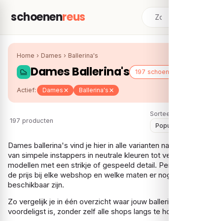
schoenen
reus
Home
›
Dames
›
Ballerina's
Dames Ballerina's
197 schoenen
Actief:
Dames
Ballerina's
Sorteer:
197 producten
Dames ballerina's vind je hier in alle varianten naast elkaar:
van simpele instappers in neutrale kleuren tot verfijnde
modellen met een strikje of gespeeld detail. Per paar zie je
de prijs bij elke webshop en welke maten er nog
beschikbaar zijn.
Zo vergelijk je in één overzicht waar jouw ballerina het
voordeligst is, zonder zelf alle shops langs te hoeven.