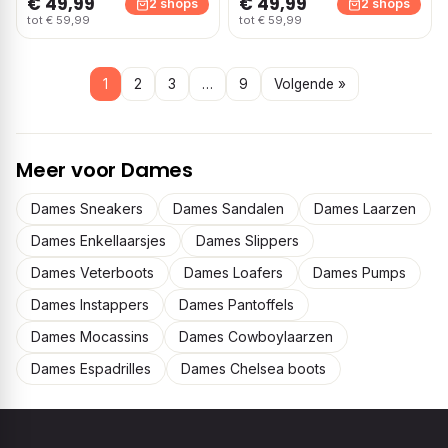
€ 49,99
€ 49,99
2 shops
2 shops
tot € 59,99
tot € 59,99
1
2
3
…
9
Volgende »
Meer voor Dames
Dames Sneakers
Dames Sandalen
Dames Laarzen
Dames Enkellaarsjes
Dames Slippers
Dames Veterboots
Dames Loafers
Dames Pumps
Dames Instappers
Dames Pantoffels
Dames Mocassins
Dames Cowboylaarzen
Dames Espadrilles
Dames Chelsea boots