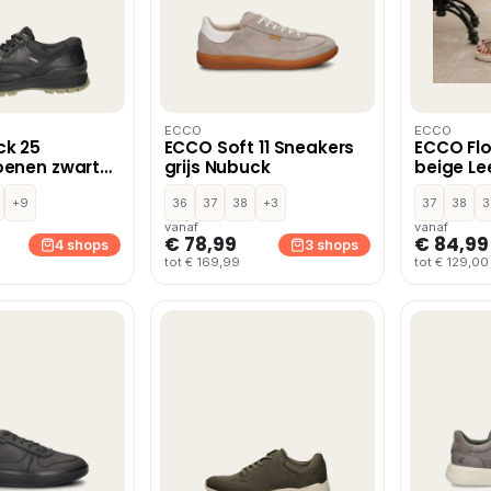
ECCO
ECCO
ck 25
ECCO Soft 11 Sneakers
ECCO Fl
oenen zwart
grijs Nubuck
beige Le
+9
36
37
38
+3
37
38
3
vanaf
vanaf
€ 78,99
€ 84,99
4 shops
3 shops
tot € 169,99
tot € 129,00