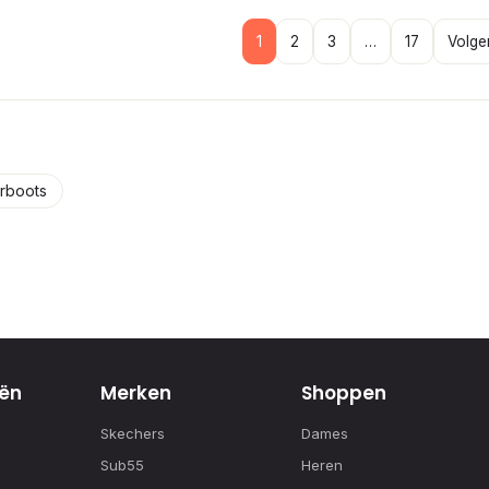
1
2
3
…
17
Volge
rboots
ën
Merken
Shoppen
Skechers
Dames
Sub55
Heren