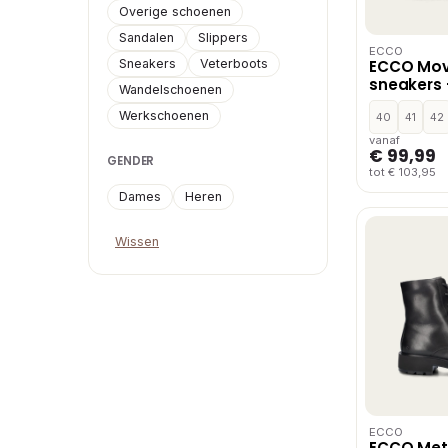
Overige schoenen
Sandalen
Slippers
ECCO
Sneakers
Veterboots
ECCO Mov
sneakers 
Wandelschoenen
Werkschoenen
40
41
42
vanaf
€ 99,99
GENDER
tot € 103,95
Dames
Heren
Wissen
ECCO
ECCO Met