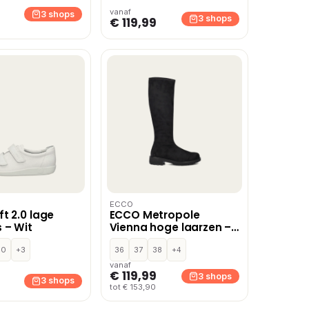
vanaf
3 shops
3 shops
€ 119,99
ECCO
t 2.0 lage
ECCO Metropole
 – Wit
Vienna hoge laarzen –
Zwart
40
+3
36
37
38
+4
vanaf
€ 119,99
3 shops
3 shops
tot € 153,90