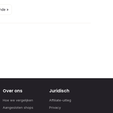
nde »
Over ons
Juridisch
Hoe we vergelijken
Affiliate-uitleg
Aangesloten shops
Privacy