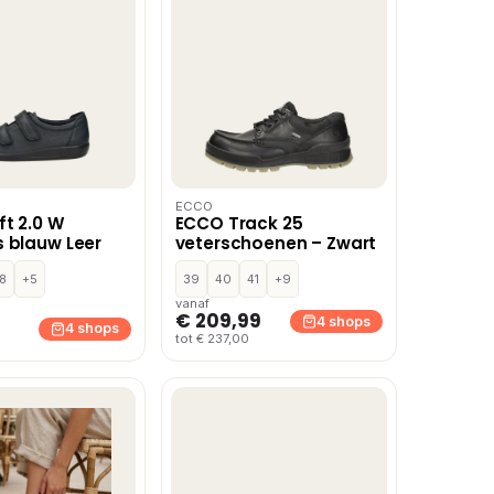
ECCO
t 2.0 W
ECCO Track 25
 blauw Leer
veterschoenen – Zwart
8
+5
39
40
41
+9
vanaf
€ 209,99
4 shops
4 shops
tot € 237,00