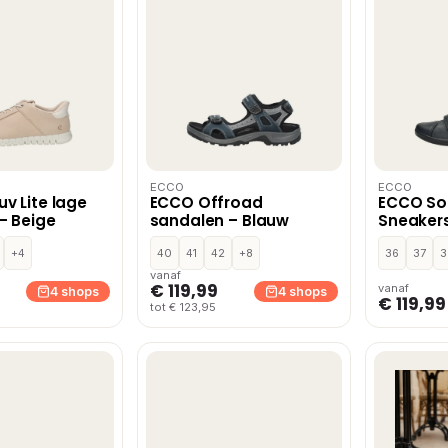
ECCO
ECCO
v Lite lage
ECCO Offroad
ECCO Sof
– Beige
sandalen – Blauw
Sneakers
+4
40
41
42
+8
36
37
3
vanaf
€ 119,99
vanaf
4 shops
4 shops
€ 119,99
tot € 123,95