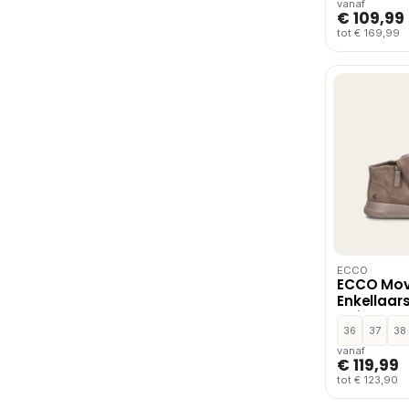
vanaf
€ 109,99
tot € 169,99
ECCO
ECCO Mov
Enkellaar
Suède
36
37
38
vanaf
€ 119,99
tot € 123,90