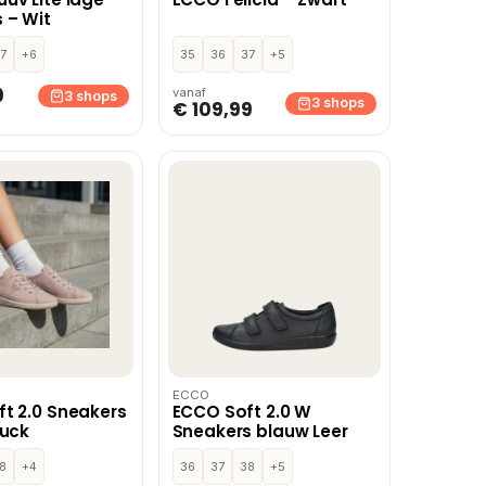
 – Wit
7
+6
35
36
37
+5
9
vanaf
3 shops
3 shops
€ 109,99
ECCO
t 2.0 Sneakers
ECCO Soft 2.0 W
buck
Sneakers blauw Leer
8
+4
36
37
38
+5