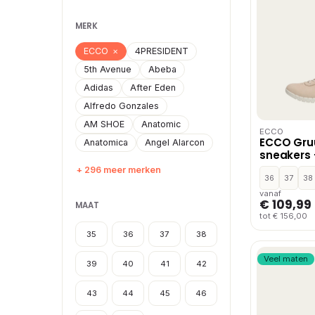
MERK
ECCO
×
4PRESIDENT
5th Avenue
Abeba
Adidas
After Eden
Alfredo Gonzales
AM SHOE
Anatomic
ECCO
ECCO Gruu
Anatomica
Angel Alarcon
sneakers 
+ 296 meer merken
36
37
38
vanaf
€ 109,99
MAAT
tot € 156,00
35
36
37
38
Veel maten
39
40
41
42
43
44
45
46