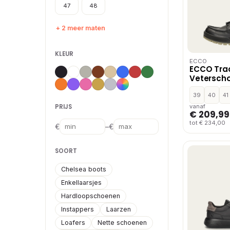
47
48
+ 2 meer maten
KLEUR
ECCO
ECCO Tra
Vetersch
Nubuck
39
40
41
PRIJS
vanaf
€ 209,99
tot € 234,00
–
€
€
SOORT
Chelsea boots
Enkellaarsjes
Hardloopschoenen
Instappers
Laarzen
Loafers
Nette schoenen