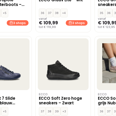
terboots –
sneakers
+5
36
37
38
+4
35
36
3
vanaf
vanaf
€ 109,99
€ 109,9
3 shops
3 shops
tot € 119,99
tot € 123,95
ECCO
ECCO
 7 Slide
ECCO Soft Zero hoge
ECCO Sof
 blauw
sneakers – Zwart
grijs Nu
+5
37
38
39
+3
36
37
3