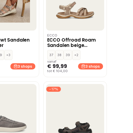
ECCO
owt Sandalen
ECCO Offroad Roam
er
Sandalen beige
Nubuck
9
+3
37
38
39
+2
vanaf
€ 99,99
3 shops
3 shops
tot € 104,00
−17%