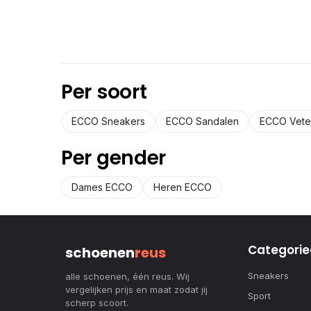
Per soort
ECCO Sneakers
ECCO Sandalen
ECCO Vete
Per gender
Dames ECCO
Heren ECCO
Categorie
schoenen
reus
Sneakers
alle schoenen, één reus. Wij
vergelijken prijs en maat zodat jij
Sport
scherp scoort.