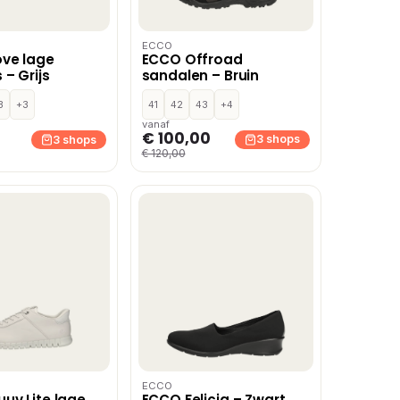
ECCO
ve lage
ECCO Offroad
 – Grijs
sandalen – Bruin
3
+3
41
42
43
+4
vanaf
€ 100,00
3 shops
3 shops
€ 120,00
ECCO
uv Lite lage
ECCO Felicia – Zwart