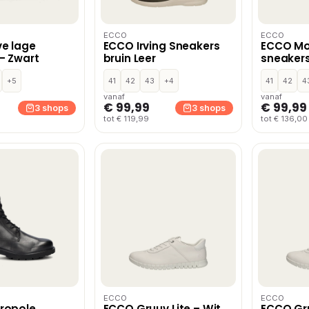
ECCO
ECCO
e lage
ECCO Irving Sneakers
ECCO Mo
– Zwart
bruin Leer
sneakers
+5
41
42
43
+4
41
42
4
vanaf
vanaf
€ 99,99
€ 99,99
3 shops
3 shops
tot € 119,99
tot € 136,00
ECCO
ECCO
ropole
ECCO Gruuv Lite – Wit
ECCO Gru