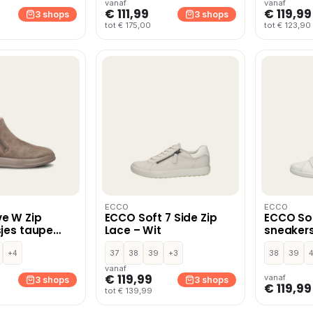
vanaf
vanaf
€ 111,99
€ 119,99
3 shops
3 shops
tot € 175,00
tot € 123,90
ECCO
ECCO
e W Zip
ECCO Soft 7 Side Zip
ECCO Sof
sjes taupe
Lace – Wit
sneakers
+4
37
38
39
+3
38
39
vanaf
€ 119,99
vanaf
3 shops
3 shops
€ 119,99
tot € 139,99