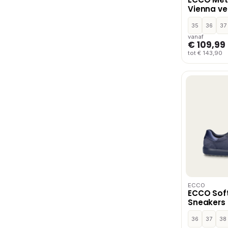
Vienna ve
Zwart
35
36
37
vanaf
€ 109,99
tot € 143,90
ECCO
ECCO Soft
Sneakers
Nubuck
36
37
38