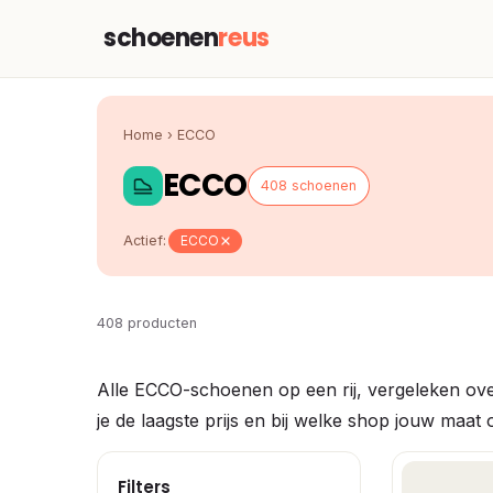
schoenen
reus
Home
›
ECCO
ECCO
408 schoenen
Actief:
ECCO
408 producten
Alle ECCO-schoenen op een rij, vergeleken ove
je de laagste prijs en bij welke shop jouw maat 
Filters