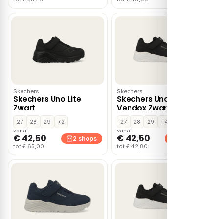
Skechers
Skechers
Skechers Uno Lite
Skechers Uno Lite
Zwart
Vendox Zwart
27
28
29
+2
27
28
29
+4
vanaf
vanaf
€ 42,50
€ 42,50
2 shops
2 shops
tot € 65,00
tot € 42,80