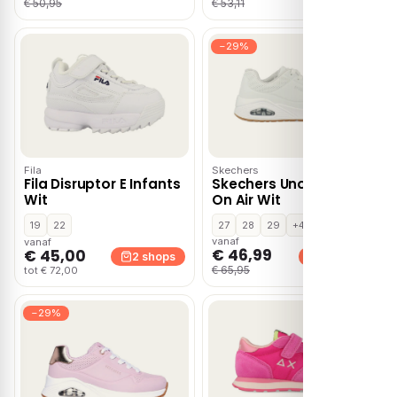
€ 50,95
€ 53,11
−29%
Fila
Skechers
Fila Disruptor E Infants
Skechers Uno Stand
Wit
On Air Wit
19
22
27
28
29
+4
vanaf
vanaf
€ 46,99
€ 45,00
2 shops
2 shops
€ 65,95
tot € 72,00
−29%