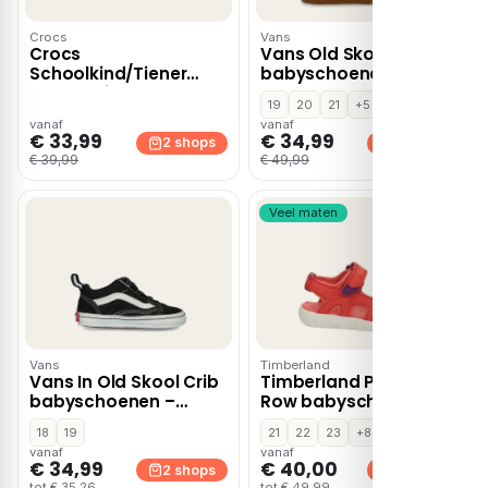
Crocs
Vans
Crocs
Vans Old Skool
Schoolkind/Tiener
babyschoenen –
clogs beige
Blauw
19
20
21
+5
vanaf
vanaf
€ 33,99
€ 34,99
2 shops
2 shops
€ 39,99
€ 49,99
Veel maten
Vans
Timberland
Vans In Old Skool Crib
Timberland Perkins
babyschoenen –
Row babyschoenen –
Zwart
Roze
18
19
21
22
23
+8
vanaf
vanaf
€ 34,99
€ 40,00
2 shops
2 shops
tot € 35,26
tot € 49,99