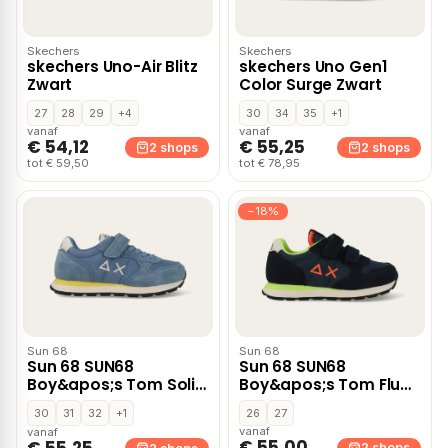
Skechers
Skechers
skechers Uno-Air Blitz
skechers Uno Gen1
Zwart
Color Surge Zwart
27
28
29
+4
30
34
35
+1
vanaf
vanaf
€ 54,12
€ 55,25
2 shops
2 shops
tot € 59,50
tot € 78,95
−18%
Sun 68
Sun 68
Sun 68 SUN68
Sun 68 SUN68
Boy&apos;s Tom Solid
Boy&apos;s Tom Fluo
– Blauw
– Donker blauw
30
31
32
+1
26
27
vanaf
vanaf
€ 55,00
2 shops