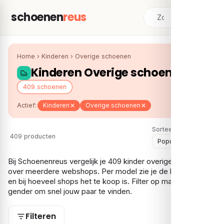
schoenen
reus
Home
›
Kinderen
›
Overige schoenen
Kinderen Overige schoenen
409 schoenen
Actief:
Kinderen
Overige schoenen
Sorteer:
409 producten
Bij Schoenenreus vergelijk je 409 kinder overige schoenen
over meerdere webshops. Per model zie je de laagste prijs
en bij hoeveel shops het te koop is. Filter op maat, prijs en
gender om snel jouw paar te vinden.
Filteren