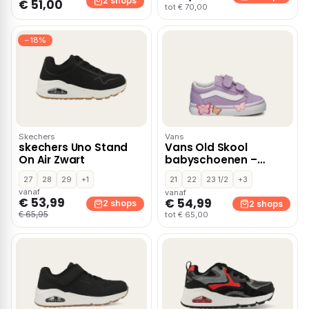
2 shops
€ 51,00
tot € 70,00
−18%
Skechers
Vans
skechers Uno Stand
Vans Old Skool
On Air Zwart
babyschoenen –
Paars
27
28
29
+1
21
22
23 1/2
+3
vanaf
vanaf
€ 53,99
€ 54,99
2 shops
2 shops
€ 65,95
tot € 65,00