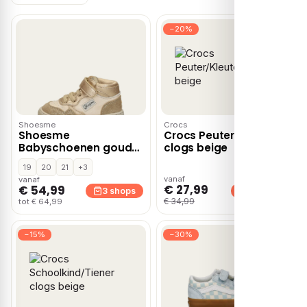
−20%
Shoesme
Crocs
Shoesme
Crocs Peuter/Kleuter
Babyschoenen goud
clogs beige
Leer
19
20
21
+3
vanaf
vanaf
€ 27,99
€ 54,99
2 shops
3 shops
€ 34,99
tot € 64,99
−15%
−30%