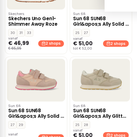
Skechers
Sun 68
Skechers Uno Gen1-
Sun 68 SUN68
Shimmer Away Roze
Girl&apos;s Ally Solid –
Roze
30
31
33
25
27
vanaf
vanaf
€ 46,99
€ 51,00
2 shops
2 shops
€ 65,95
tot € 52,00
Sun 68
Sun 68
Sun 68 SUN68
Sun 68 SUN68
Girl&apos;s Ally Solid –
Girl&apos;s Ally Glitter
Beige
– Beige
27
29
25
28
vanaf
€ 51,00
vanaf
2 shops