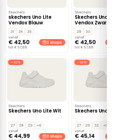
Skechers
Skechers
skechers Uno Lite
Skechers Uno Lite
Vendox Blauw
Vendox Zwart
31
34
35
28
33
vanaf
vanaf
€ 42,50
€ 42,50
2 shops
2 shops
tot € 57,88
tot € 57,88
−12%
−15%
Skechers
Skechers
Skechers Uno Lite Wit
Skechers Uno Lite Wit
27
28
29
+6
27
29
32
+1
vanaf
vanaf
€ 44,99
€ 45,14
2 shops
2 shops