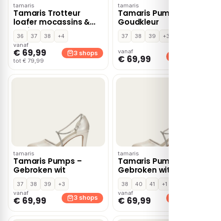
tamaris
tamaris
Tamaris Trotteur
Tamaris Pumps –
loafer mocassins &
Goudkleur
loafers – Cognac
36
37
38
+4
37
38
39
+3
vanaf
€ 69,99
vanaf
3 shops
3 shops
€ 69,99
tot € 79,99
tamaris
tamaris
Tamaris Pumps –
Tamaris Pumps –
Gebroken wit
Gebroken wit
37
38
39
+3
38
40
41
+1
vanaf
vanaf
3 shops
3 shops
€ 69,99
€ 69,99