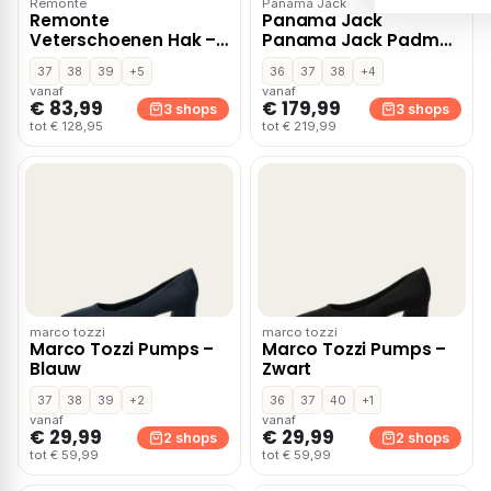
Remonte
Panama Jack
Remonte
Panama Jack
Veterschoenen Hak –
Panama Jack Padma
Cognac
B2 Veterboots zwart
37
38
39
+5
36
37
38
+4
vanaf
vanaf
€ 83,99
€ 179,99
3 shops
3 shops
tot € 128,95
tot € 219,99
marco tozzi
marco tozzi
Marco Tozzi Pumps –
Marco Tozzi Pumps –
Blauw
Zwart
37
38
39
+2
36
37
40
+1
vanaf
vanaf
€ 29,99
€ 29,99
2 shops
2 shops
tot € 59,99
tot € 59,99