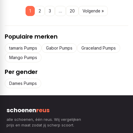
1
2
3
…
20
Volgende »
Populaire merken
tamaris Pumps
Gabor Pumps
Graceland Pumps
Mango Pumps
Per gender
Dames Pumps
schoenen
reus
alle schoenen, één reus. Wij vergelijken
prijs en maat zodat jij scherp scoort.