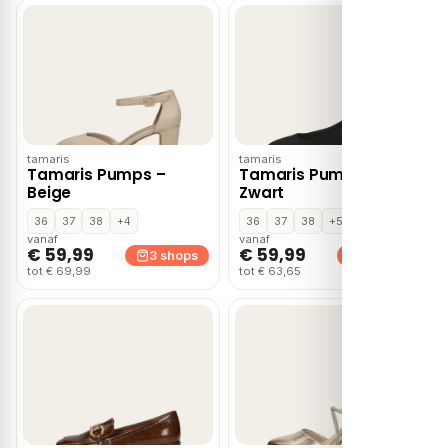
tamaris
tamaris
Tamaris Pumps –
Tamaris Pumps –
Beige
Zwart
36
37
38
+4
36
37
38
+5
vanaf
vanaf
€ 59,99
€ 59,99
3 shops
3 shops
tot € 69,99
tot € 63,65