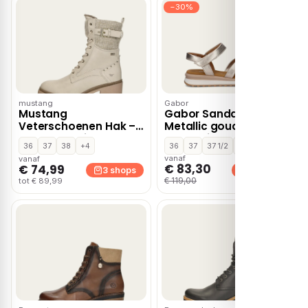
−30%
mustang
Gabor
Mustang
Gabor Sandalen
Veterschoenen Hak –
Metallic goud
Gebroken wit
Synthetisch – Grijs
36
37
38
+4
36
37
37 1/2
+9
vanaf
vanaf
€ 83,30
€ 74,99
3 shops
3 shops
€ 119,00
tot € 89,99