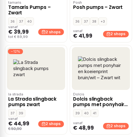
tamaris
Posh
Tamaris Pumps –
Posh pumps – Zwart
Zwart
36
37
40
36
37
38
+3
vanaf
€ 39,99
vanaf
2 shops
2 shops
€ 41,99
tot € 89,99
−12%
la strada
Dolcis
La Strada slingback
Dolcis slingback
pumps zwart
pumps met ponyhair
en koeienprint
37
39
39
40
41
bruin/wit – Zwart wit
vanaf
€ 44,99
vanaf
2 shops
2 shops
€ 48,99
€ 50,90