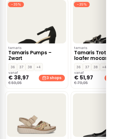
−35%
−35%
tamaris
tamaris
Tamaris Pumps –
Tamaris Trotteur
Zwart
loafer mocassins &
loafers – Zwart
36
37
38
+4
36
37
38
+4
vanaf
vanaf
€ 38,97
€ 51,97
3 shops
3 shops
€ 59,95
€ 79,95