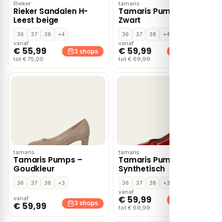
Rieker
tamaris
Rieker Sandalen H-
Tamaris Pumps –
Leest beige
Zwart
36
37
38
+4
36
37
38
+4
vanaf
vanaf
€ 55,99
€ 59,99
3 shops
3 shops
tot € 75,00
tot € 69,99
tamaris
tamaris
Tamaris Pumps –
Tamaris Pumps rood
Goudkleur
Synthetisch
36
37
38
+3
36
37
38
+3
vanaf
€ 59,99
vanaf
3 shops
3 shops
€ 59,99
tot € 69,99