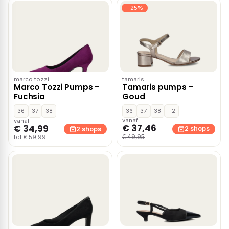
−25%
marco tozzi
tamaris
Marco Tozzi Pumps –
Tamaris pumps –
Fuchsia
Goud
36
37
38
36
37
38
+2
vanaf
vanaf
€ 37,46
€ 34,99
2 shops
2 shops
€ 49,95
tot € 59,99