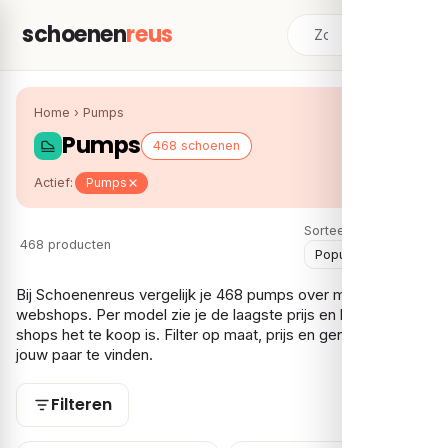
schoenen
reus
Home
›
Pumps
Pumps
468 schoenen
Actief:
Pumps
Sorteer:
468 producten
Bij Schoenenreus vergelijk je 468 pumps over meerdere
webshops. Per model zie je de laagste prijs en bij hoeveel
shops het te koop is. Filter op maat, prijs en gender om snel
jouw paar te vinden.
Filteren