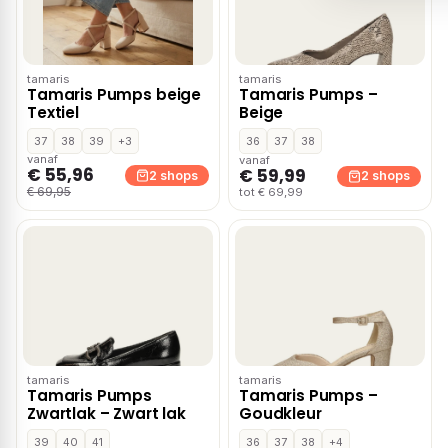
tamaris
tamaris
Tamaris Pumps beige
Tamaris Pumps –
Textiel
Beige
37
38
39
+3
36
37
38
vanaf
vanaf
€ 55,96
€ 59,99
2 shops
2 shops
€ 69,95
tot € 69,99
tamaris
tamaris
Tamaris Pumps
Tamaris Pumps –
Zwartlak – Zwart lak
Goudkleur
39
40
41
36
37
38
+4