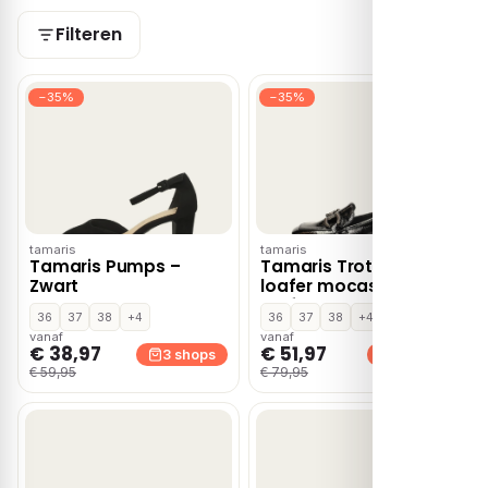
Filteren
−35%
−35%
tamaris
tamaris
Tamaris Pumps –
Tamaris Trotteur
Zwart
loafer mocassins &
loafers – Zwart
36
37
38
+4
36
37
38
+4
vanaf
vanaf
€ 38,97
€ 51,97
3 shops
3 shops
€ 59,95
€ 79,95