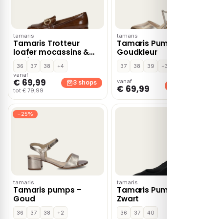
tamaris
tamaris
Tamaris Trotteur
Tamaris Pumps –
loafer mocassins &
Goudkleur
loafers – Cognac
36
37
38
+4
37
38
39
+3
vanaf
€ 69,99
vanaf
3 shops
3 shops
€ 69,99
tot € 79,99
−25%
tamaris
tamaris
Tamaris pumps –
Tamaris Pumps –
Goud
Zwart
36
37
38
+2
36
37
40