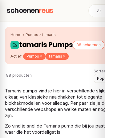
schoenen
reus
Home
›
Pumps
›
tamaris
tamaris Pumps
88 schoenen
Actief:
Pumps
tamaris
Sorteer:
88 producten
Tamaris pumps vind je hier in verschillende stijlen naast
elkaar, van klassieke naaldhakken tot elegante
blokhakmodellen voor alledag. Per paar zie je de prijzen van
verschillende webshops en welke maten er nog beschikbaar
zijn.
Zo vind je snel de Tamaris pump die bij jou past, bij de shop
waar die het voordeligst is.