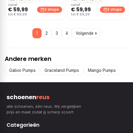
vanaf
vanaf
€ 59,99
€ 59,99
2 shops
2 shops
tot € 69,99
tot € 69,29
1
2
3
4
Volgende »
Andere merken
Gabor Pumps
Graceland Pumps
Mango Pumps
schoenen
reus
alle schoenen, één reus. Wij vergelijken
prijs en maat zodat jij scherp scoort.
Categorieën