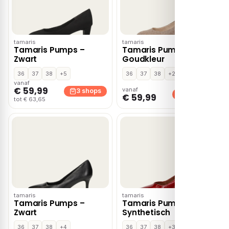
tamaris
tamaris
Tamaris Pumps –
Tamaris Pumps –
Zwart
Goudkleur
36
37
38
+5
36
37
38
+2
vanaf
€ 59,99
vanaf
3 shops
3 shops
€ 59,99
tot € 63,65
tamaris
tamaris
Tamaris Pumps –
Tamaris Pumps rood
Zwart
Synthetisch
36
37
38
+4
36
37
38
+3