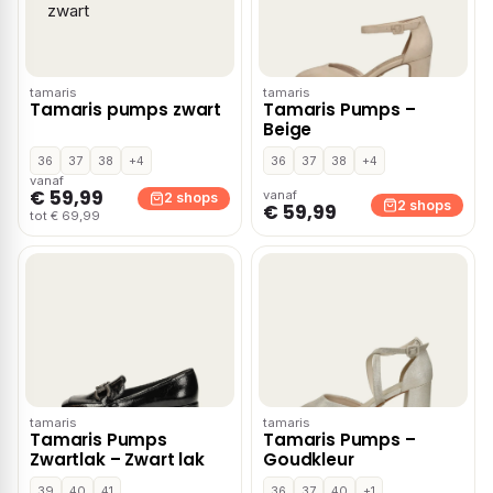
tamaris
tamaris
Tamaris pumps zwart
Tamaris Pumps –
Beige
36
37
38
+4
36
37
38
+4
vanaf
€ 59,99
vanaf
2 shops
2 shops
€ 59,99
tot € 69,99
tamaris
tamaris
Tamaris Pumps
Tamaris Pumps –
Zwartlak – Zwart lak
Goudkleur
39
40
41
36
37
40
+1