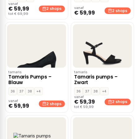
vanaf
€ 59,99
vanaf
2 shops
2 shops
€ 59,99
tot € 69,99
tamaris
tamaris
Tamaris Pumps –
Tamaris pumps –
Blauw
Zwart
36
37
38
+4
36
37
38
+4
vanaf
€ 59,39
vanaf
2 shops
2 shops
€ 59,99
tot € 59,99