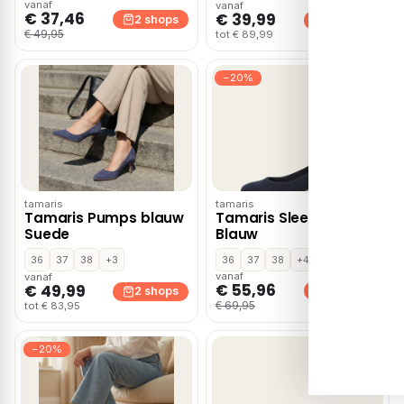
vanaf
vanaf
€ 37,46
€ 39,99
2 shops
2 shops
€ 49,95
tot € 89,99
−20%
tamaris
tamaris
Tamaris Pumps blauw
Tamaris Sleehak –
Suede
Blauw
36
37
38
+3
36
37
38
+4
vanaf
vanaf
€ 55,96
€ 49,99
2 shops
2 shops
€ 69,95
tot € 83,95
−20%