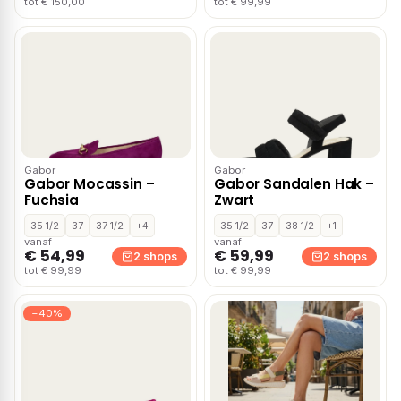
tot € 150,00
tot € 99,99
Gabor
Gabor
Gabor Mocassin –
Gabor Sandalen Hak –
Fuchsia
Zwart
35 1/2
37
37 1/2
+4
35 1/2
37
38 1/2
+1
vanaf
vanaf
€ 54,99
€ 59,99
2 shops
2 shops
tot € 99,99
tot € 99,99
−40%