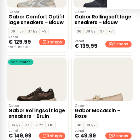
Gabor
Gabor
Gabor Comfort Optifit
Gabor Rollingsoft lage
lage sneakers – Blauw
sneakers – Blauw
36
37
37 1/2
+9
36
36 1/2
37
+7
vanaf
€ 129,99
vanaf
3 shops
3 shops
€ 139,99
tot € 159,99
Veel maten
Gabor
Gabor
Gabor Rollingsoft lage
Gabor Mocassin –
sneakers – Bruin
Roze
36 1/2
37
37 1/2
+10
38
38 1/2
vanaf
vanaf
€ 149,99
€ 49,99
3 shops
2 shops