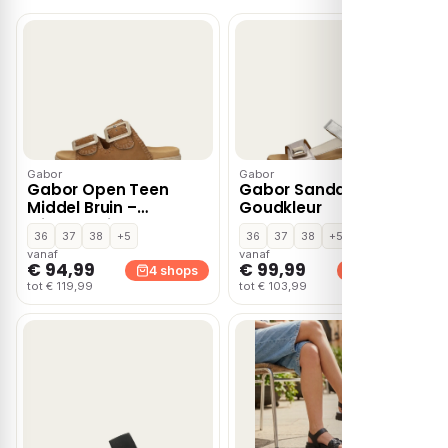
Gabor
Gabor
Gabor Open Teen
Gabor Sandalen Plat –
Middel Bruin –
Goudkleur
Middelbruin
36
37
38
+5
36
37
38
+5
vanaf
vanaf
€ 94,99
€ 99,99
4 shops
4 shops
tot € 119,99
tot € 103,99