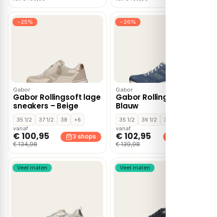
−25%
−26%
Gabor
Gabor
Gabor Rollingsoft lage
Gabor Rollingsoft –
sneakers – Beige
Blauw
35 1/2
37 1/2
38
+6
35 1/2
36 1/2
37 1/2
+9
vanaf
vanaf
€ 100,95
€ 102,95
3 shops
3 shops
€ 134,98
€ 139,98
Veel maten
Veel maten