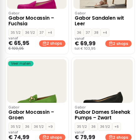
Gabor
Gabor
Gabor Mocassin –
Gabor Sandalen wit
Fuchsia
Leer
35 1/2
36 1/2
37
+4
36
37
38
+4
vanaf
vanaf
€ 65,95
€ 69,99
2 shops
2 shops
€ 109,95
tot € 103,95
Veel maten
Gabor
Gabor
Gabor Mocassin –
Gabor Dames Sleehak
Groen
Pumps – Zwart
35 1/2
36
36 1/2
+9
35 1/2
36
36 1/2
+6
vanaf
vanaf
€ 74,99
€ 79,99
2 shops
2 shops