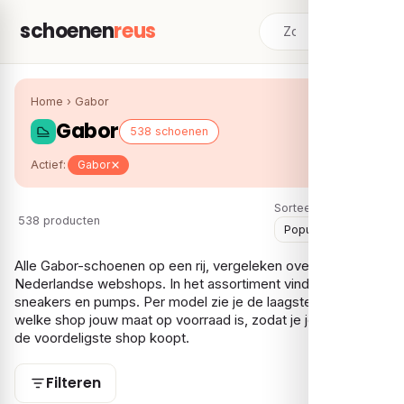
schoenen
reus
Home
›
Gabor
Gabor
538 schoenen
Actief:
Gabor
Sorteer:
538 producten
Alle Gabor-schoenen op een rij, vergeleken over meerdere
Nederlandse webshops. In het assortiment vind je vooral
sneakers en pumps. Per model zie je de laagste prijs en bij
welke shop jouw maat op voorraad is, zodat je je Gabor bij
de voordeligste shop koopt.
Filteren