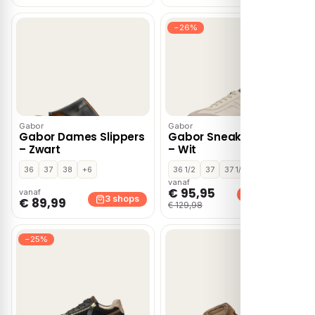
−26%
Gabor
Gabor
Gabor Dames Slippers
Gabor Sneakers Laag
– Zwart
– Wit
36
37
38
+6
36 1/2
37
37 1/2
+10
vanaf
€ 95,95
vanaf
3 shops
3 shops
€ 89,99
€ 129,98
−25%