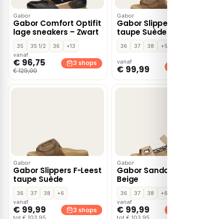
Gabor
Gabor
Gabor Comfort Optifit
Gabor Slippers F-Leest
lage sneakers – Zwart
taupe Suède
35
35 1/2
36
+13
36
37
38
+5
vanaf
€ 96,75
vanaf
3 shops
3 shops
€ 99,99
€ 129,00
Gabor
Gabor
Gabor Slippers F-Leest
Gabor Sandalen Plat –
taupe Suède
Beige
36
37
38
+6
36
37
38
+6
vanaf
vanaf
€ 99,99
€ 99,99
3 shops
3 shops
tot € 103,95
tot € 103,95