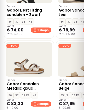
Gabor
Gabor
Gabor Best Fitting
Gabor Sandalen zwart
sandalen – Zwart
Leer
36
37
38
+6
36
37
38
+4
vanaf
vanaf
€ 74,00
€ 79,99
3 shops
3 shops
tot € 89,99
tot € 119,99
−30%
−20%
Gabor
Gabor
Gabor Sandalen
Gabor Sandalen Plat –
Metallic goud
Beige
Synthetisch – Grijs
36
37
37 1/2
+9
35 1/2
36 1/2
37
+11
vanaf
vanaf
€ 83,30
€ 87,95
3 shops
3 shops
€ 119,00
€ 109,95