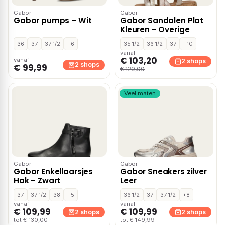
Gabor
Gabor
Gabor pumps – Wit
Gabor Sandalen Plat
Kleuren – Overige
36
37
37 1/2
+6
35 1/2
36 1/2
37
+10
vanaf
€ 103,20
vanaf
2 shops
2 shops
€ 99,99
€ 129,00
Veel maten
Gabor
Gabor
Gabor Enkellaarsjes
Gabor Sneakers zilver
Hak – Zwart
Leer
37
37 1/2
38
+5
36 1/2
37
37 1/2
+8
vanaf
vanaf
€ 109,99
€ 109,99
2 shops
2 shops
tot € 130,00
tot € 149,99