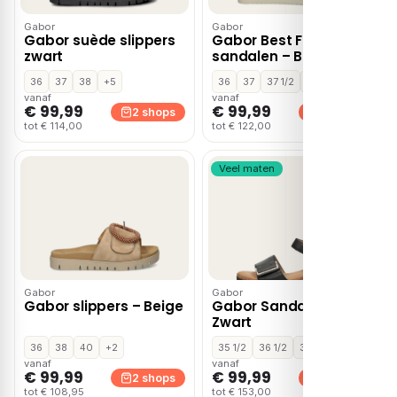
Gabor
Gabor
Gabor suède slippers
Gabor Best Fitting
zwart
sandalen – Bruin
36
37
38
+5
36
37
37 1/2
+4
vanaf
vanaf
€ 99,99
€ 99,99
2 shops
2 shops
tot € 114,00
tot € 122,00
Veel maten
Gabor
Gabor
Gabor slippers – Beige
Gabor Sandalen Plat –
Zwart
36
38
40
+2
35 1/2
36 1/2
37
+10
vanaf
vanaf
€ 99,99
€ 99,99
2 shops
2 shops
tot € 108,95
tot € 153,00