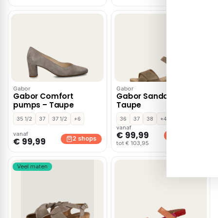
Gabor
Gabor
Gabor Comfort
Gabor Sandalen Hak –
pumps – Taupe
Taupe
35 1/2
37
37 1/2
+6
36
37
38
+4
vanaf
€ 99,99
vanaf
2 shops
2 shops
€ 99,99
tot € 103,95
Veel maten