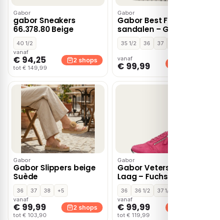
Gabor
Gabor
gabor Sneakers
Gabor Best Fitting
66.378.80 Beige
sandalen – Goud
40 1/2
35 1/2
36
37
+9
vanaf
€ 94,25
vanaf
2 shops
2 shops
€ 99,99
tot € 149,99
Gabor
Gabor
Gabor Slippers beige
Gabor Veterschoenen
Suède
Laag – Fuchsia
36
37
38
+5
36
36 1/2
37 1/2
+1
vanaf
vanaf
€ 99,99
€ 99,99
2 shops
2 shops
tot € 103,90
tot € 119,99