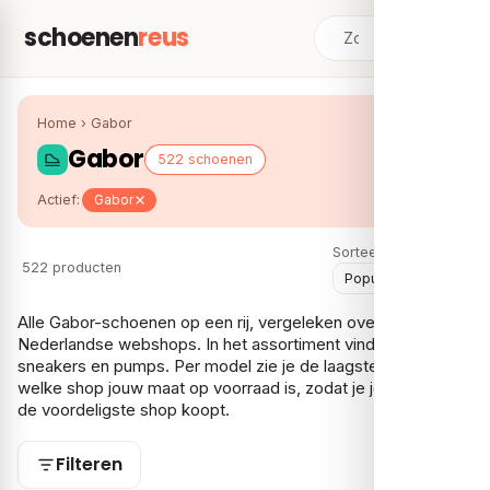
schoenen
reus
Home
›
Gabor
Gabor
522 schoenen
Actief:
Gabor
Sorteer:
522 producten
Alle Gabor-schoenen op een rij, vergeleken over meerdere
Nederlandse webshops. In het assortiment vind je vooral
sneakers en pumps. Per model zie je de laagste prijs en bij
welke shop jouw maat op voorraad is, zodat je je Gabor bij
de voordeligste shop koopt.
Filteren