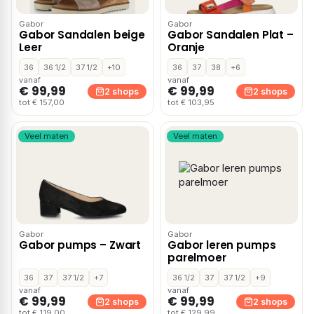
Gabor
Gabor
Gabor Sandalen beige
Gabor Sandalen Plat –
Leer
Oranje
36
36 1/2
37 1/2
+10
36
37
38
+6
vanaf
vanaf
€ 99,99
€ 99,99
2 shops
2 shops
tot € 157,00
tot € 103,95
Veel maten
Veel maten
Gabor
Gabor
Gabor pumps – Zwart
Gabor leren pumps
parelmoer
36
37
37 1/2
+7
36 1/2
37
37 1/2
+9
vanaf
vanaf
€ 99,99
€ 99,99
2 shops
2 shops
tot € 119,00
tot € 129,99