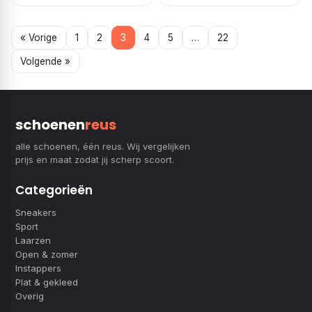
« Vorige
1
2
3
4
5
…
22
Volgende »
schoenen
reus
alle schoenen, één reus. Wij vergelijken
prijs en maat zodat jij scherp scoort.
Categorieën
Sneakers
Sport
Laarzen
Open & zomer
Instappers
Plat & gekleed
Overig