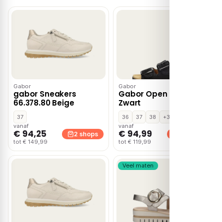
Gabor
Gabor
gabor Sneakers
Gabor Open Teen –
66.378.80 Beige
Zwart
37
36
37
38
+3
vanaf
vanaf
€ 94,25
€ 94,99
2 shops
2 shops
tot € 149,99
tot € 119,99
Veel maten