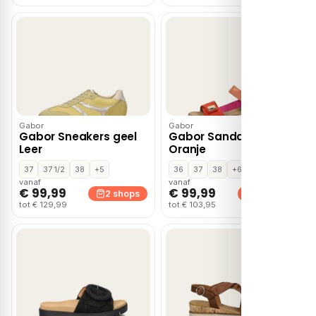
Gabor
Gabor
Gabor Sneakers geel
Gabor Sandalen Plat –
Leer
Oranje
37
37 1/2
38
+5
36
37
38
+6
vanaf
vanaf
€ 99,99
€ 99,99
2 shops
2 shops
tot € 129,99
tot € 103,95