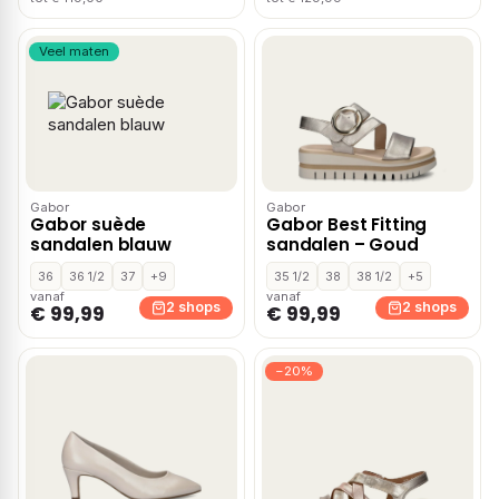
Veel maten
Gabor
Gabor
Gabor suède
Gabor Best Fitting
sandalen blauw
sandalen – Goud
36
36 1/2
37
+9
35 1/2
38
38 1/2
+5
vanaf
vanaf
2 shops
2 shops
€ 99,99
€ 99,99
−20%