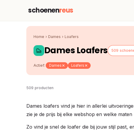
schoenen
reus
Home
›
Dames
›
Loafers
Dames Loafers
509 schoen
Actief:
Dames
Loafers
509 producten
Dames loafers vind je hier in allerlei uitvoerin
zie je de prijs bij elke webshop en welke maten
Zo vind je snel de loafer die bij jouw stijl past,