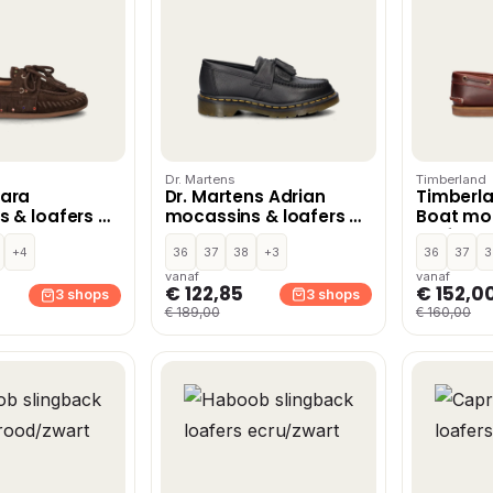
Dr. Martens
Timberland
ara
Dr. Martens Adrian
Timberla
 & loafers –
mocassins & loafers –
Boat mo
Zwart
loafers 
+4
36
37
38
+3
36
37
3
vanaf
vanaf
€ 122,85
€ 152,0
3 shops
3 shops
€ 189,00
€ 160,00