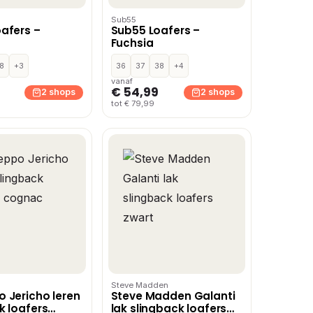
Sub55
afers –
Sub55 Loafers –
Fuchsia
8
+3
36
37
38
+4
vanaf
€ 54,99
2 shops
2 shops
tot € 79,99
Steve Madden
 Jericho leren
Steve Madden Galanti
k loafers
lak slingback loafers