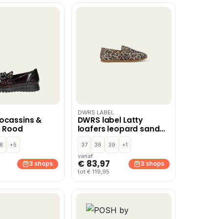
DWRS LABEL
ocassins &
DWRS label Latty
– Rood
loafers leopard sand
Leer Dames – Beige
8
+5
37
38
39
+1
vanaf
€ 83,97
3 shops
3 shops
tot € 119,95