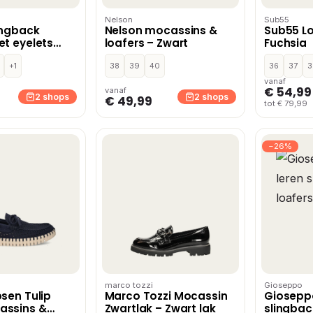
Nelson
Sub55
ingback
Nelson mocassins &
Sub55 Lo
et eyelets
loafers – Zwart
Fuchsia
+1
38
39
40
36
37
3
vanaf
€ 54,99
vanaf
2 shops
2 shops
€ 49,99
tot € 79,99
−26%
marco tozzi
Gioseppo
bsen Tulip
Marco Tozzi Mocassin
Gioseppo
assins &
Zwartlak – Zwart lak
slingbac