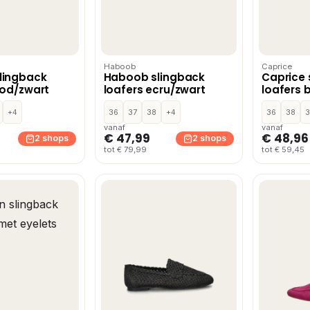
Haboob
Caprice
lingback
Haboob slingback
Caprice 
ood/zwart
loafers ecru/zwart
loafers 
+4
36
37
38
+4
36
38
vanaf
vanaf
€ 47,99
€ 48,96
2 shops
2 shops
tot € 79,99
tot € 59,45