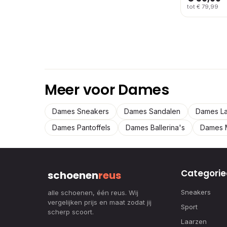
tot € 79,99
Meer voor Dames
Dames Sneakers
Dames Sandalen
Dames L
Dames Pantoffels
Dames Ballerina's
Dames 
Categorie
schoenen
reus
Sneakers
alle schoenen, één reus. Wij
vergelijken prijs en maat zodat jij
Sport
scherp scoort.
Laarzen