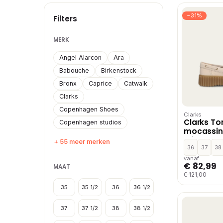
−31%
Filters
MERK
Angel Alarcon
Ara
Babouche
Birkenstock
Bronx
Caprice
Catwalk
Clarks
Copenhagen Shoes
Clarks
Clarks Tor
Copenhagen studios
mocassins
Wit
+ 55 meer merken
36
37
38
vanaf
€ 82,99
MAAT
€ 121,00
35
35 1/2
36
36 1/2
37
37 1/2
38
38 1/2