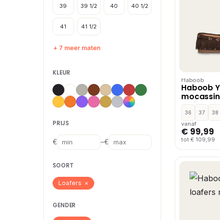
39
39 1/2
40
40 1/2
41
41 1/2
+ 7 meer maten
KLEUR
Haboob
Haboob Y
mocassins
Bruin
36
37
38
PRIJS
vanaf
€ 99,99
tot € 109,99
–
€
€
SOORT
Loafers
×
GENDER