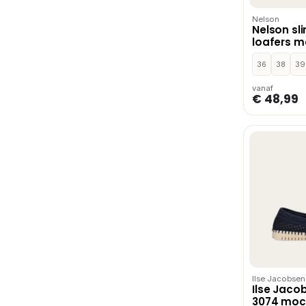
Nelson
Nelson sl
loafers m
zwart
36
38
39
vanaf
€ 48,99
Ilse Jacobsen
Ilse Jaco
3074 moc