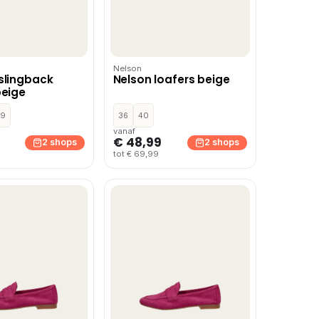
Nelson
slingback
Nelson loafers beige
beige
39
36
40
vanaf
€ 48,99
2 shops
2 shops
tot € 69,99