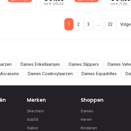
tot € 129,34
tot € 71,95
1
2
3
…
22
Volge
aarzen
Dames Enkellaarsjes
Dames Slippers
Dames Vete
Mocassins
Dames Cowboylaarzen
Dames Espadrilles
Da
ën
Merken
Shoppen
Skechers
Dames
Sub55
Heren
Gabor
Kinderen