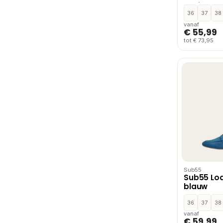
loafers –
36
37
38
vanaf
€ 55,99
tot € 73,95
Sub55
Sub55 Loa
blauw
36
37
38
vanaf
€ 59,99