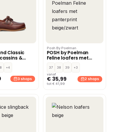
Posh By Poelman
nd Classic
POSH by Poelman
cassins &
Feline loafers met
– Rood
panterprint
8
+4
beige/zwart
37
38
39
+3
vanaf
0
€ 35,99
3 shops
2 shops
tot € 41,99