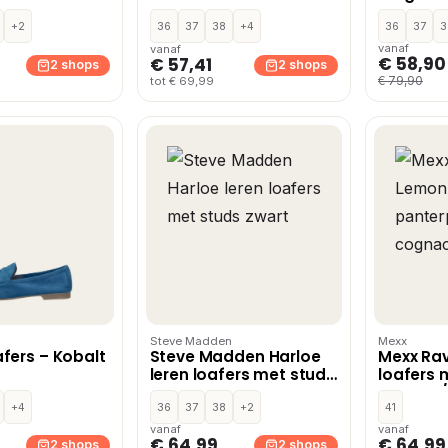
 Blauw
cognac
+2
36
37
38
+4
36
37
3
vanaf
vanaf
€ 58,90
€ 57,41
2 shops
2 shops
€ 79,90
tot € 69,99
Steve Madden
Mexx
fers – Kobalt
Steve Madden Harloe
Mexx Ra
leren loafers met studs
loafers 
zwart
cognac/
+4
36
37
38
+2
41
vanaf
vanaf
€ 64,99
€ 64,99
2 shops
2 shops