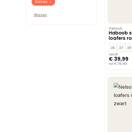
Dames
×
Wissen
Haboob
Haboob s
loafers r
36
37
38
vanaf
€ 39,99
tot € 79,99