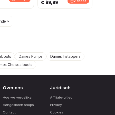
2 shops
€ 69,99
nde »
rboots
Dames Pumps
Dames Instappers
mes Chelsea boots
Over ons
Juridisch
Hoe we vergelijken
Affiliate-uitleg
Aangesloten shops
Privacy
Contact
Cookies