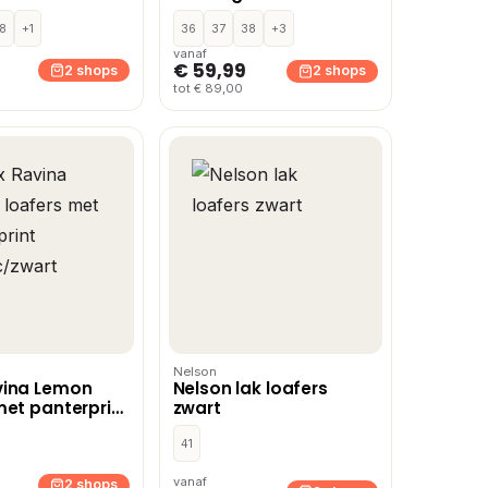
zwart
8
+1
36
37
38
+3
vanaf
€ 59,99
2 shops
2 shops
tot € 89,00
Nelson
vina Lemon
Nelson lak loafers
met panterprint
zwart
zwart
41
vanaf
2 shops