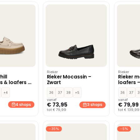
Rieker
Rieker
hill
Rieker Mocassin –
Rieker m
 & loafers –
Zwart
loafers 
+4
36
37
38
+5
36
37
3
vanaf
vanaf
€ 73,95
€ 79,99
4 shops
3 shops
tot € 79,99
tot € 139,99
−35%
−5%