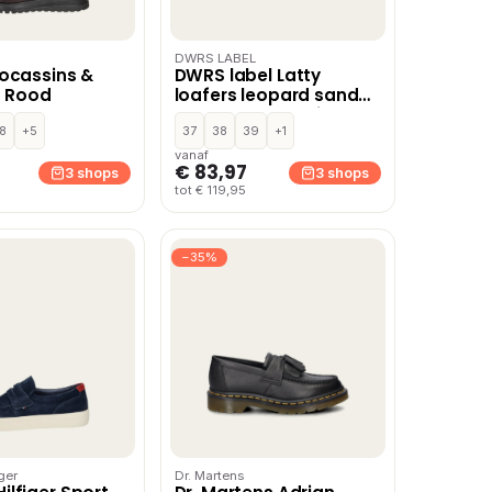
DWRS LABEL
ocassins &
DWRS label Latty
– Rood
loafers leopard sand
Leer Dames – Beige
8
+5
37
38
39
+1
vanaf
€ 83,97
3 shops
3 shops
tot € 119,95
−35%
ger
Dr. Martens