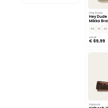
Hey Dude
Hey Dude
Mikka Bra
mocassins
Wit
40
41
42
vanaf
€ 69,99
Haboob