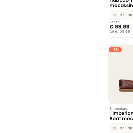
Haboob Y
mocassins
Bruin
36
37
38
vanaf
€ 99,99
tot € 109,99
−5%
Timberland
Timberlan
Boat moc
loafers –
36
37
38