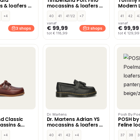
ara
Timberland Port Fino
Tommy Hi
 & loafers –
mocassins & loafers –
Modern L
Rood
mocassin
+4
40
41
41 1/2
+7
Blauw
41
42
4
vanaf
vanaf
€ 99,99
€ 99,99
3 shops
3 shops
tot € 118,99
tot € 129,99
Dr. Martens
Posh By Po
d Classic
Dr. Martens Adrian YS
POSH by
assins &
mocassins & loafers –
Feline l
 Rood
Zwart
panterpr
+4
40
41
42
+4
beige/z
37
38
3