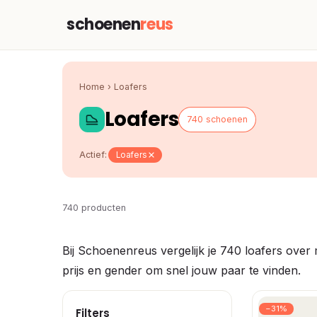
schoenen
reus
Home
›
Loafers
Loafers
740 schoenen
Actief:
Loafers
740 producten
Bij Schoenenreus vergelijk je 740 loafers over 
prijs en gender om snel jouw paar te vinden.
−31%
Filters