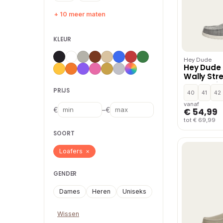
+ 10 meer maten
KLEUR
Hey Dude
Hey Dude
Wally Str
mocassins
PRIJS
Grijs
40
41
42
vanaf
–
€
€
€ 54,99
tot € 69,99
SOORT
Loafers
×
GENDER
Dames
Heren
Uniseks
Wissen