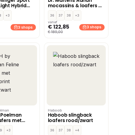
lfiger Sport
Dr. Martens Adrian
ight Hybrid
mocassins & loafers –
s & loafers –
Zwart
3
+3
36
37
38
+3
vanaf
€ 122,85
3 shops
3 shops
€ 189,00
elman
Haboob
 Poelman
Haboob slingback
oafers met
loafers rood/zwart
int
wart
9
+3
36
37
38
+4