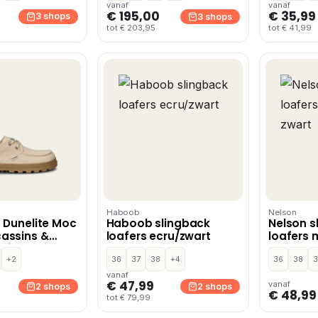
vanaf
vanaf
€ 195,00
€ 35,99
3 shops
3 shops
tot € 203,95
tot € 41,99
Haboob
Nelson
 Dunelite Moc
Haboob slingback
Nelson s
assins &
loafers ecru/zwart
loafers 
Wit
zwart
+2
36
37
38
+4
36
38
vanaf
€ 47,99
vanaf
2 shops
2 shops
€ 48,99
tot € 79,99