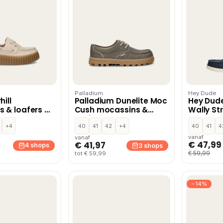
Palladium
Hey Dude
hill
Palladium Dunelite Moc
Hey Dud
 & loafers –
Cush mocassins &
Wally St
loafers – Groen
mocassin
+4
40
41
42
+4
Blauw
40
41
4
vanaf
vanaf
€ 47,99
€ 41,97
4 shops
3 shops
€ 59,99
tot € 59,99
−14%