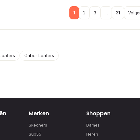
1
2
3
…
31
Volge
Loafers
Gabor Loafers
ën
Merken
Shoppen
Skechers
Dames
Sub55
Heren