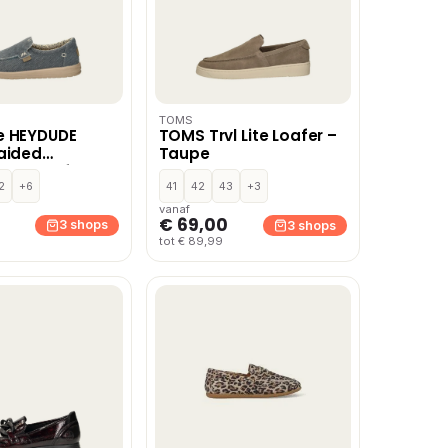
TOMS
e HEYDUDE
TOMS Trvl Lite Loafer –
aided
Taupe
s & loafers –
2
+6
41
42
43
+3
vanaf
€ 69,00
3 shops
3 shops
tot € 89,99