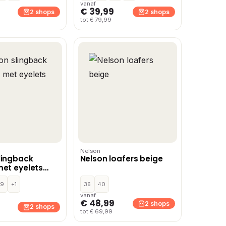
vanaf
€ 39,99
2 shops
2 shops
tot € 79,99
Nelson
lingback
Nelson loafers beige
met eyelets
39
+1
36
40
vanaf
€ 48,99
2 shops
2 shops
tot € 69,99