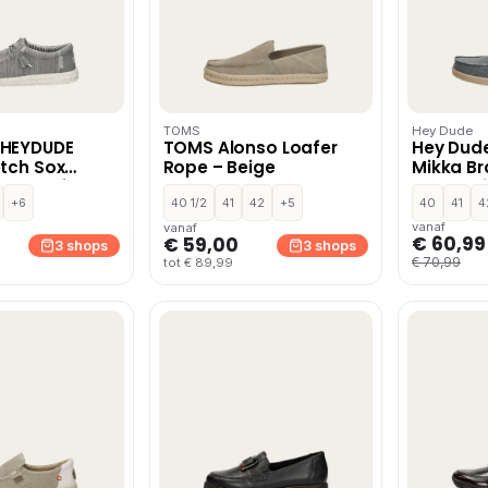
TOMS
Hey Dude
 HEYDUDE
TOMS Alonso Loafer
Hey Dud
etch Sox
Rope – Beige
Mikka Br
 & loafers –
mocassin
+6
40 1/2
41
42
+5
Blauw
40
41
4
vanaf
vanaf
€ 60,99
€ 59,00
3 shops
3 shops
€ 70,99
tot € 89,99