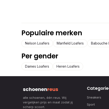
Populaire merken
Nelson Loafers
Manfield Loafers
Babouche 
Per gender
Dames Loafers
Heren Loafers
Categorie
schoenen
reus
Sneakers
alle schoenen, één reus. Wij
vergelijken prijs en maat zodat jij
Sport
scherp scoort.