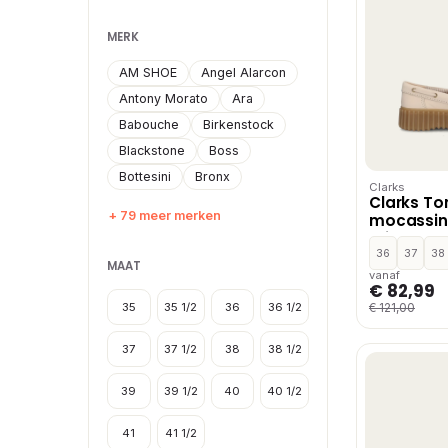
MERK
AM SHOE
Angel Alarcon
Antony Morato
Ara
Babouche
Birkenstock
Blackstone
Boss
Bottesini
Bronx
Clarks
Clarks Tor
+ 79 meer merken
mocassins
Wit
36
37
38
MAAT
vanaf
€ 82,99
35
35 1/2
36
36 1/2
€ 121,00
37
37 1/2
38
38 1/2
39
39 1/2
40
40 1/2
41
41 1/2