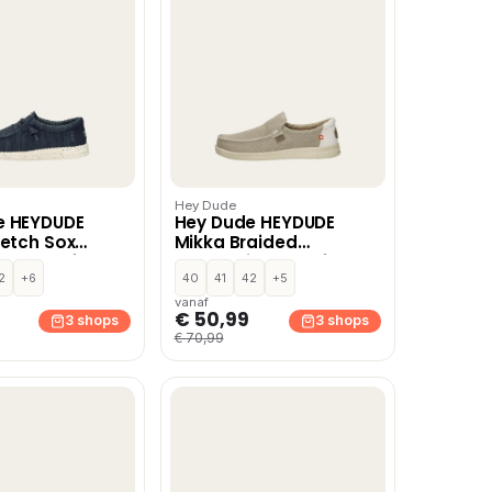
Hey Dude
e HEYDUDE
Hey Dude HEYDUDE
retch Sox
Mikka Braided
s & loafers –
mocassins & loafers –
2
+6
Wit
40
41
42
+5
vanaf
€ 50,99
3 shops
3 shops
€ 70,99