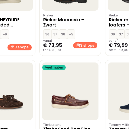
Rieker
Rieker
 HEYDUDE
Rieker Mocassin –
Rieker m
ided
Zwart
loafers 
 & loafers –
+6
36
37
38
+5
36
37
3
vanaf
vanaf
€ 73,95
€ 79,99
3 shops
3 shops
tot € 79,99
tot € 139,99
Veel maten
Timberland
Tommy Hilfi