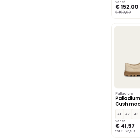
vanaf
€ 152,00
€ 160,00
Palladium
Palladium
Cush moc
loafers – 
41
42
43
vanaf
€ 41,97
tot € 62,99