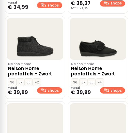
€ 35,37
vanaf
2 shops
2 shops
€ 34,99
tot € 71,95
Nelson Home
Nelson Home
Nelson Home
Nelson Home
pantoffels – Zwart
pantoffels – Zwart
36
37
38
+2
36
37
38
+4
vanaf
vanaf
2 shops
2 shops
€ 39,99
€ 39,99