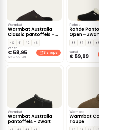
Warmbat
Rohde
Warmbat Australia
Rohde Pantoffels
Classic pantoffels –
Open – Zwart
Bruin
40
41
42
+6
36
37
38
+5
vanaf
€ 58,95
vanaf
3 shops
3 shops
€ 59,99
tot € 59,99
Warmbat
Warmbat
Warmbat Australia
Warmbat Conner –
pantoffels – Zwart
Taupe
41
42
43
+5
42
43
44
+3