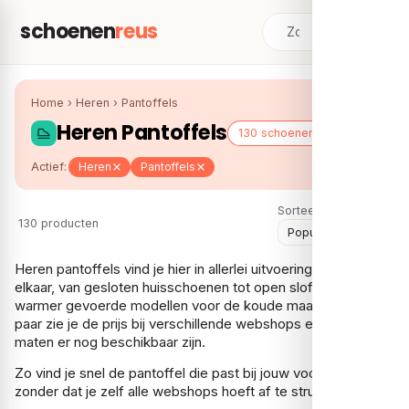
schoenen
reus
Home
›
Heren
›
Pantoffels
Heren Pantoffels
130 schoenen
Actief:
Heren
Pantoffels
Sorteer:
130 producten
Heren pantoffels vind je hier in allerlei uitvoeringen naast
elkaar, van gesloten huisschoenen tot open sloffen en
warmer gevoerde modellen voor de koude maanden. Per
paar zie je de prijs bij verschillende webshops en welke
maten er nog beschikbaar zijn.
Zo vind je snel de pantoffel die past bij jouw voorkeur,
zonder dat je zelf alle webshops hoeft af te struinen.