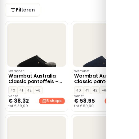
Filteren
Warmbat
Warmbat
Warmbat Australia
Warmbat Australia
Classic pantoffels –
Classic pantoffels –
Zwart
Blauw
40
41
42
+6
40
41
42
+6
vanaf
vanaf
€ 38,32
€ 58,95
5 shops
5 shops
tot € 59,99
tot € 59,99