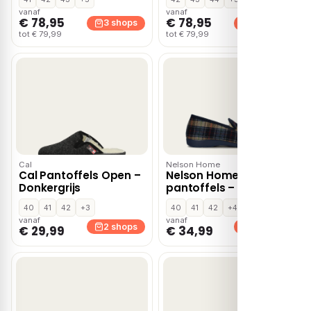
vanaf
vanaf
€ 78,95
€ 78,95
3 shops
3 shops
tot € 79,99
tot € 79,99
Cal
Nelson Home
Cal Pantoffels Open –
Nelson Home
Donkergrijs
pantoffels – Blauw
40
41
42
+3
40
41
42
+4
vanaf
vanaf
2 shops
2 shops
€ 29,99
€ 34,99