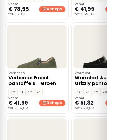
vanaf
vanaf
€ 78,95
€ 41,99
4 shops
3 shops
tot € 79,99
tot € 59,99
Verbenas
Warmbat
Verbenas Ernest
Warmbat Australia
pantoffels – Groen
Grizzly pantoffels –
Zwart
40
41
42
+4
40
41
42
+6
vanaf
vanaf
€ 41,99
€ 51,32
3 shops
3 shops
tot € 59,99
tot € 79,99