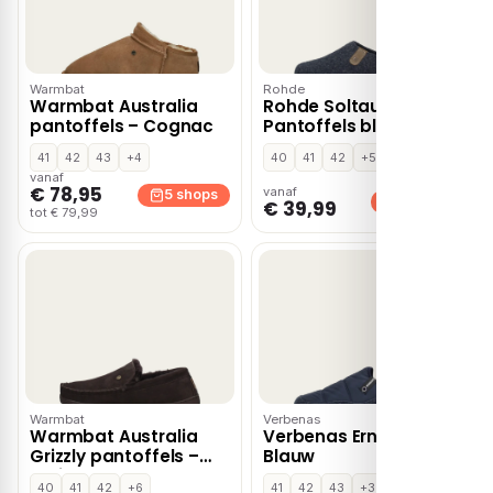
Warmbat
Rohde
Warmbat Australia
Rohde Soltau
pantoffels – Cognac
Pantoffels blauw Vilt
41
42
43
+4
40
41
42
+5
vanaf
€ 78,95
vanaf
5 shops
4 shops
€ 39,99
tot € 79,99
Warmbat
Verbenas
Warmbat Australia
Verbenas Ernest –
Grizzly pantoffels –
Blauw
Bruin
40
41
42
+6
41
42
43
+3