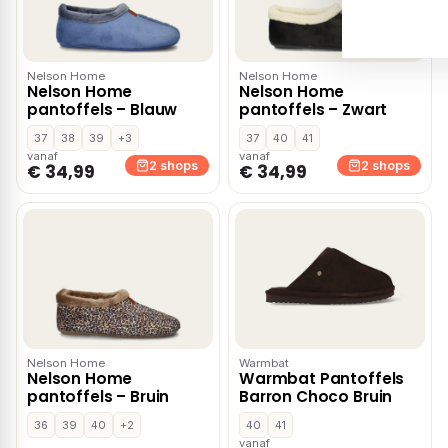
Nelson Home
Nelson Home
Nelson Home
Nelson Home
pantoffels – Blauw
pantoffels – Zwart
37
38
39
+3
37
40
41
vanaf
vanaf
2 shops
2 shops
€ 34,99
€ 34,99
Nelson Home
Warmbat
Nelson Home
Warmbat Pantoffels
pantoffels – Bruin
Barron Choco Bruin
36
39
40
+2
40
41
vanaf