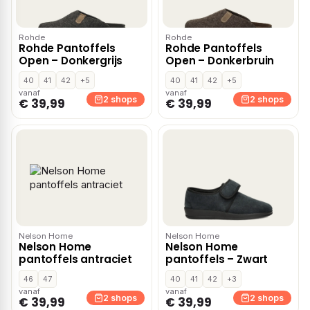
Rohde
Rohde
Rohde Pantoffels
Rohde Pantoffels
Open – Donkergrijs
Open – Donkerbruin
40
41
42
+5
40
41
42
+5
vanaf
vanaf
2 shops
2 shops
€ 39,99
€ 39,99
Nelson Home
Nelson Home
Nelson Home
Nelson Home
pantoffels antraciet
pantoffels – Zwart
46
47
40
41
42
+3
vanaf
vanaf
2 shops
2 shops
€ 39,99
€ 39,99