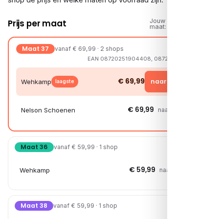
Jouw
Prijs per maat
maat:
Maat 37
vanaf € 69,99 · 2 shops
EAN 08720251904408, 08721108269794
€ 69,99
naar shop →
Wehkamp
laagste
€ 69,99
Nelson Schoenen
naar shop →
Maat 36
vanaf € 59,99 · 1 shop
€ 59,99
Wehkamp
naar shop →
Maat 38
vanaf € 59,99 · 1 shop