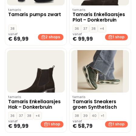
tamaris
tamaris
Tamaris pumps zwart
Tamaris Enkellaarsjes
Plat – Donkerbruin
38
36
37
38
+4
vanaf
vanaf
2 shops
1 shop
€ 69,99
€ 99,99
tamaris
tamaris
Tamaris Enkellaarsjes
Tamaris Sneakers
Hak – Donkerbruin
groen Synthetisch
36
37
38
+4
38
39
40
+1
vanaf
vanaf
1 shop
1 shop
€ 99,99
€ 58,79