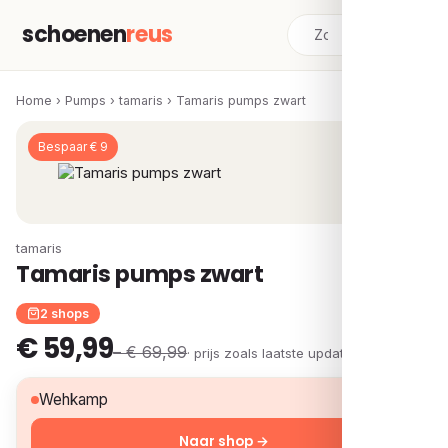
schoenen
reus
Home
›
Pumps
›
tamaris
›
Tamaris pumps zwart
Bespaar € 9
tamaris
Tamaris pumps zwart
2 shops
€ 59,99
– € 69,99
· prijs zoals laatste update
€ 59,99
Wehkamp
Naar shop →