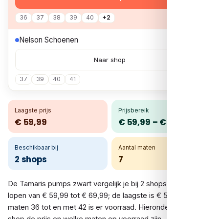
36
37
38
39
40
+2
€ 69,99
Nelson Schoenen
Naar shop
37
39
40
41
Laagste prijs
Prijsbereik
€ 59,99
€ 59,99 – € 69,99
Beschikbaar bij
Aantal maten
2 shops
7
De Tamaris pumps zwart vergelijk je bij 2 shops. De prijzen
lopen van € 59,99 tot € 69,99; de laagste is € 59,99. In de
maten 36 tot en met 42 is er voorraad. Hieronder zie je per
shop de prijs en welke maten op voorraad zijn.