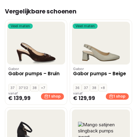
Vergelijkbare schoenen
Veel maten
Veel maten
Gabor
Gabor
Gabor pumps – Bruin
Gabor pumps – Beige
37
37 1/2
38
+7
36
37
38
+8
vanaf
vanaf
1 shop
1 shop
€ 139,99
€ 129,99