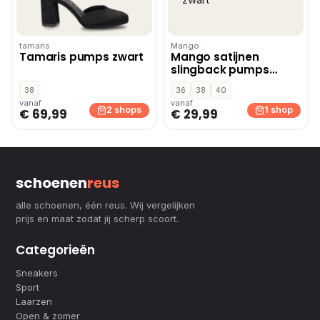
tamaris
Mango
Tamaris pumps zwart
Mango satijnen
slingback pumps
zwart
38
36
38
40
vanaf
vanaf
2 shops
1 shop
€ 69,99
€ 29,99
schoenen
reus
alle schoenen, één reus. Wij vergelijken
prijs en maat zodat jij scherp scoort.
Categorieën
Sneakers
Sport
Laarzen
Open & zomer