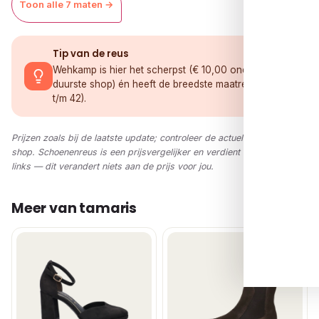
Toon alle 7 maten →
Tip van de reus
Wehkamp is hier het scherpst (€ 10,00 onder de
duurste shop) én heeft de breedste maatreeks (36
t/m 42).
Prijzen zoals bij de laatste update; controleer de actuele prijs in de
shop. Schoenenreus is een prijsvergelijker en verdient via affiliate-
links — dit verandert niets aan de prijs voor jou.
Meer van tamaris