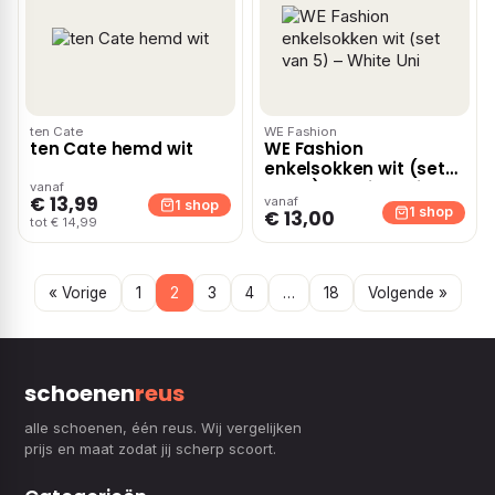
ten Cate
WE Fashion
ten Cate hemd wit
WE Fashion
enkelsokken wit (set
van 5) – White Uni
vanaf
€ 13,99
vanaf
1 shop
1 shop
€ 13,00
tot € 14,99
« Vorige
1
2
3
4
…
18
Volgende »
schoenen
reus
alle schoenen, één reus. Wij vergelijken
prijs en maat zodat jij scherp scoort.