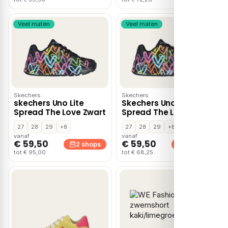
Veel maten
Veel maten
Skechers
Skechers
skechers Uno Lite
Skechers Uno Lite
Spread The Love Zwart
Spread The Love Zwart
27
28
29
+8
27
28
29
+8
vanaf
vanaf
€ 59,50
€ 59,50
2 shops
2 shops
tot € 95,00
tot € 68,25