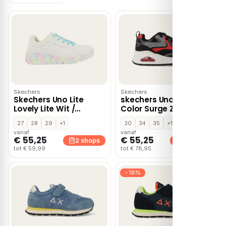
Skechers
Skechers
Skechers Uno Lite
skechers Uno Gen1
Lovely Lite Wit /
Color Surge Zwart
Turqoise
27
28
29
+1
30
34
35
+1
vanaf
vanaf
€ 55,25
€ 55,25
2 shops
2 shops
tot € 59,99
tot € 78,95
−18%