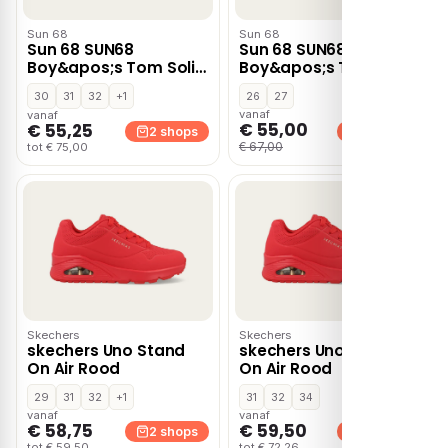
Sun 68
Sun 68
Sun 68 SUN68
Sun 68 SUN68
Boy&apos;s Tom Solid
Boy&apos;s Tom Fluo
– Blauw
– Donker blauw
30
31
32
+1
26
27
vanaf
vanaf
€ 55,00
€ 55,25
2 shops
2 shops
€ 67,00
tot € 75,00
Skechers
Skechers
skechers Uno Stand
skechers Uno Stand
On Air Rood
On Air Rood
29
31
32
+1
31
32
34
vanaf
vanaf
€ 58,75
€ 59,50
2 shops
2 shops
tot € 59,50
tot € 72,26