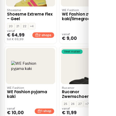
Shoesme
WE Fashion
Shoesme Extreme Flex
WE Fashion zwemshort
– Geel
kaki/limegroen
20
21
22
+4
vanaf
€ 64,99
vanaf
2 shops
1 shop
€ 9,00
tot € 69,99
Veel maten
WE Fashion
Rucanor
WE Fashion pyjama
Rucanor
kaki
Zwemschoenen –
Zwart
25
26
27
+7
vanaf
vanaf
1 shop
1 shop
€ 10,00
€ 11,99