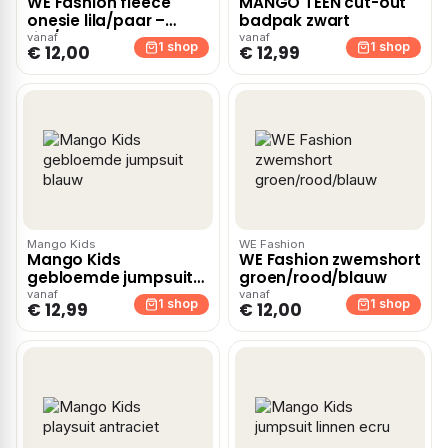
WE Fashion fleece
MANGO TEEN cut-out
onesie lila/paar –
badpak zwart
Lila/paars
vanaf
vanaf
1 shop
1 shop
€ 12,00
€ 12,99
Mango Kids
WE Fashion
Mango Kids
WE Fashion zwemshort
gebloemde jumpsuit
groen/rood/blauw
blauw
vanaf
vanaf
1 shop
1 shop
€ 12,99
€ 12,00