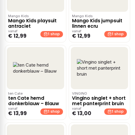
Mango Kids
Mango Kids
Mango Kids playsuit
Mango Kids jumpsuit
antraciet
linnen ecru
vanaf
vanaf
1 shop
1 shop
€ 12,99
€ 12,99
ten Cate
VINGINO
ten Cate hemd
Vingino singlet + short
donkerblauw – Blauw
met panterprint bruin
vanaf
vanaf
1 shop
1 shop
€ 13,99
€ 13,00