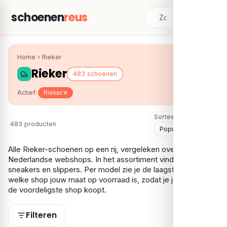
schoenen
reus
Home
›
Rieker
Rieker
483 schoenen
Actief:
Rieker
Sorteer:
483 producten
Alle Rieker-schoenen op een rij, vergeleken over meerdere
Nederlandse webshops. In het assortiment vind je vooral
sneakers en slippers. Per model zie je de laagste prijs en bij
welke shop jouw maat op voorraad is, zodat je je Rieker bij
de voordeligste shop koopt.
Filteren