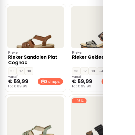
Rieker
Rieker
Rieker Sandalen Plat –
Rieker Gekleed – Zwart
Cognac
36
37
38
36
37
38
+4
vanaf
vanaf
€ 59,99
€ 59,99
3 shops
3 shops
tot € 69,99
tot € 69,99
−15%