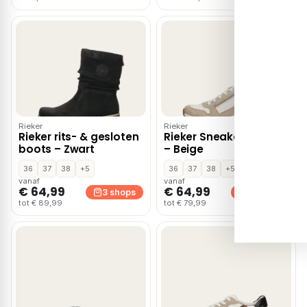
Rieker
Rieker
Rieker rits- & gesloten
Rieker Sneakers Laag
boots – Zwart
– Beige
36
37
38
+5
36
37
38
+5
vanaf
vanaf
€ 64,99
€ 64,99
3 shops
3 shops
tot € 89,99
tot € 79,99