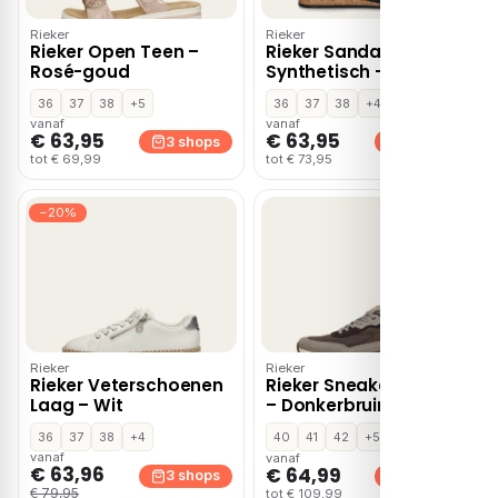
Rieker
Rieker
Rieker Open Teen –
Rieker Sandalen zwart
Rosé-goud
Synthetisch – Beige
36
37
38
+5
36
37
38
+4
vanaf
vanaf
€ 63,95
€ 63,95
3 shops
3 shops
tot € 69,99
tot € 73,95
−20%
Rieker
Rieker
Rieker Veterschoenen
Rieker Sneakers Laag
Laag – Wit
– Donkerbruin
36
37
38
+4
40
41
42
+5
vanaf
vanaf
€ 63,96
€ 64,99
3 shops
3 shops
€ 79,95
tot € 109,99