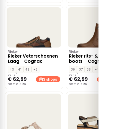
Rieker
Rieker
Rieker Veterschoenen
Rieker rits- & gesloten
Laag – Cognac
boots – Cognac
40
41
42
+5
36
37
38
+4
vanaf
vanaf
€ 62,99
€ 62,99
3 shops
3 shops
tot € 89,99
tot € 89,99