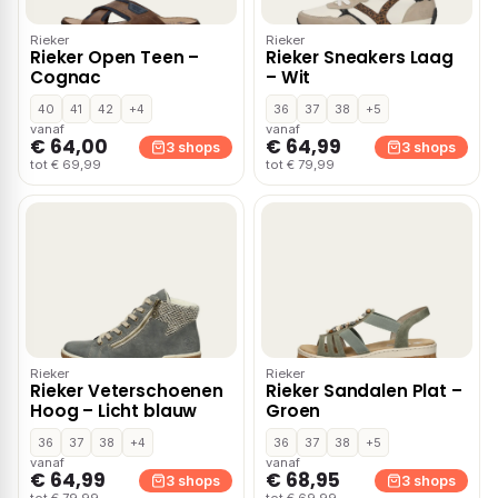
Rieker
Rieker
Rieker Open Teen –
Rieker Sneakers Laag
Cognac
– Wit
40
41
42
+4
36
37
38
+5
vanaf
vanaf
€ 64,00
€ 64,99
3 shops
3 shops
tot € 69,99
tot € 79,99
Rieker
Rieker
Rieker Veterschoenen
Rieker Sandalen Plat –
Hoog – Licht blauw
Groen
36
37
38
+4
36
37
38
+5
vanaf
vanaf
€ 64,99
€ 68,95
3 shops
3 shops