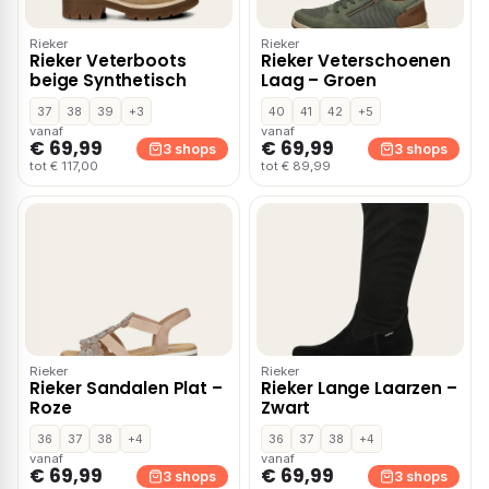
Rieker
Rieker
Rieker Veterboots
Rieker Veterschoenen
beige Synthetisch
Laag – Groen
37
38
39
+3
40
41
42
+5
vanaf
vanaf
€ 69,99
€ 69,99
3 shops
3 shops
tot € 117,00
tot € 89,99
Rieker
Rieker
Rieker Sandalen Plat –
Rieker Lange Laarzen –
Roze
Zwart
36
37
38
+4
36
37
38
+4
vanaf
vanaf
€ 69,99
€ 69,99
3 shops
3 shops