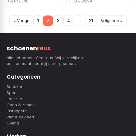
tot € 125,00
tot € 99,99
« Vorige
1
2
3
4
…
21
Volgende »
schoenen
reus
alle schoenen, één reus. Wij vergelijken
prijs en maat zodat jij scherp scoort.
Categorieën
Sneakers
Sport
Laarzen
Open & zomer
Instappers
Plat & gekleed
Overig