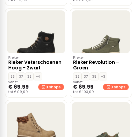
tot € 79,99
tot € 69,99
Rieker
Rieker
Rieker Veterschoenen
Rieker Revolution –
Hoog – Zwart
Groen
36
37
38
+4
36
37
39
+3
vanaf
vanaf
€ 69,99
€ 69,99
3 shops
3 shops
tot € 99,99
tot € 103,99