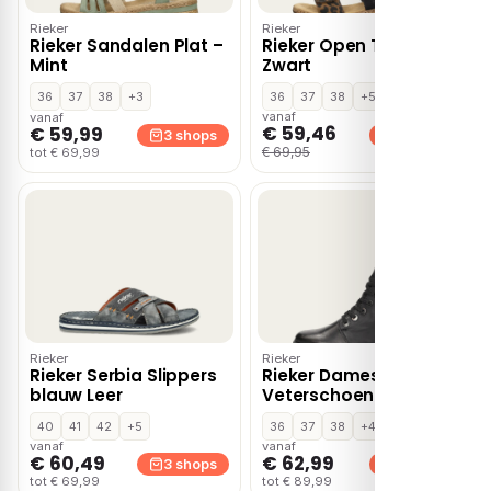
Rieker
Rieker
Rieker Sandalen Plat –
Rieker Open Teen –
Mint
Zwart
36
37
38
+3
36
37
38
+5
vanaf
vanaf
€ 59,46
€ 59,99
3 shops
3 shops
€ 69,95
tot € 69,99
Rieker
Rieker
Rieker Serbia Slippers
Rieker Dames
blauw Leer
Veterschoenen –
Zwart
40
41
42
+5
36
37
38
+4
vanaf
vanaf
€ 60,49
€ 62,99
3 shops
3 shops
tot € 69,99
tot € 89,99