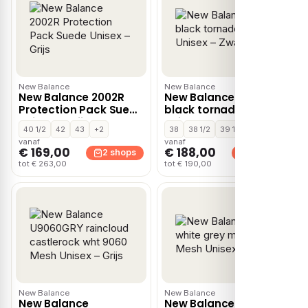
New Balance
New Balance
New Balance 2002R
New Balance 9060
Protection Pack Suede
black tornado Mesh
Unisex – Grijs
Unisex – Zwart
40 1/2
42
43
+2
38
38 1/2
39 1/2
+10
vanaf
vanaf
€ 169,00
€ 188,00
2 shops
2 shops
tot € 263,00
tot € 190,00
New Balance
New Balance
New Balance
New Balance 1000