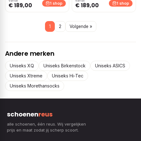
vanaf
vanaf
1 shop
1 shop
€ 189,00
€ 189,00
1
2
Volgende »
Andere merken
Uniseks XQ
Uniseks Birkenstock
Uniseks ASICS
Uniseks Xtreme
Uniseks Hi-Tec
Uniseks Morethansocks
schoenen
reus
alle schoenen, één reus. Wij vergelijken
prijs en maat zodat jij scherp scoort.