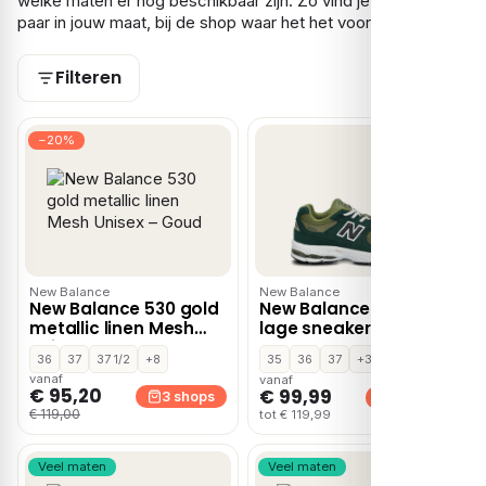
welke maten er nog beschikbaar zijn. Zo vind je snel het
paar in jouw maat, bij de shop waar het het voordeligst is.
Filteren
−20%
New Balance
New Balance
New Balance 530 gold
New Balance 2002
metallic linen Mesh
lage sneakers – Groen
Unisex – Goud
36
37
37 1/2
+8
35
36
37
+3
vanaf
vanaf
€ 95,20
€ 99,99
3 shops
2 shops
€ 119,00
tot € 119,99
Veel maten
Veel maten