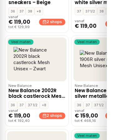
sneakers – Beige
white silver metallic
Mesh Unisex – Wit
36
37
38
+8
37
37 1/2
38
+3
vanaf
€ 119,00
vanaf
2 shops
2 shops
€ 119,00
tot € 129,99
Veel maten
Veel maten
New Balance
New Balance
New Balance 2002R
New Balance 1906R
black castlerock Mesh
silver metallic Mesh
Unisex – Zwart
Unisex – Wit
36
37
37 1/2
+8
36
37
37 1/2
+9
vanaf
vanaf
€ 119,00
€ 159,00
2 shops
2 shops
tot € 192,40
tot € 468,16
Veel maten