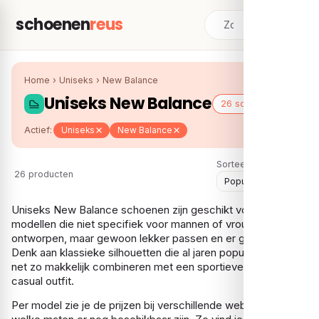
schoenen
reus
Home
›
Uniseks
›
New Balance
Uniseks New Balance
26 schoenen
Actief:
Uniseks
New Balance
Sorteer:
26 producten
Uniseks New Balance schoenen zijn geschikt voor iedereen:
modellen die niet specifiek voor mannen of vrouwen zijn
ontworpen, maar gewoon lekker passen en er goed uitzien.
Denk aan klassieke silhouetten die al jaren populair zijn en
net zo makkelijk combineren met een sportieve als een
casual outfit.
Per model zie je de prijzen bij verschillende webshops en