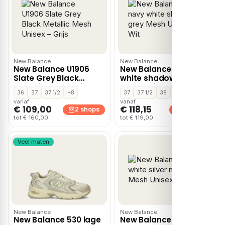
New Balance
New Balance
New Balance U1906
New Balance 740 navy
Slate Grey Black
white shadow grey
Metallic Mesh Unisex –
Mesh Unisex – Wit
36
37
37 1/2
+8
37
37 1/2
38
+10
Grijs
vanaf
vanaf
€ 109,00
€ 118,15
2 shops
2 shops
tot € 160,00
tot € 119,00
Veel maten
New Balance
New Balance
New Balance 530 lage
New Balance 740