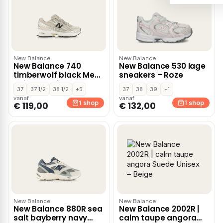
New Balance
New Balance
New Balance 740
New Balance 530 lage
timberwolf black Mesh
sneakers – Roze
Unisex – Beige
37
37 1/2
38 1/2
+5
37
38
39
+1
vanaf
vanaf
1 shop
1 shop
€ 119,00
€ 132,00
New Balance
New Balance
New Balance 880R sea
New Balance 2002R |
salt bayberry navy
calm taupe angora