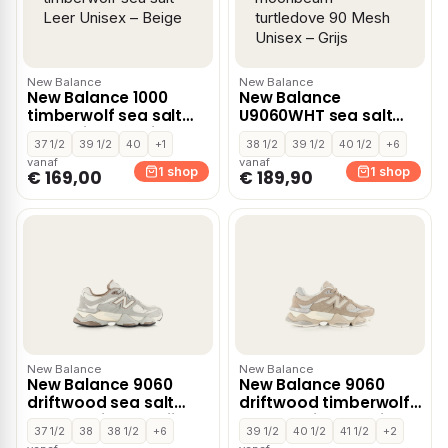
New Balance
New Balance
New Balance 1000
New Balance
timberwolf sea salt
U9060WHT sea salt
Leer Unisex – Beige
moonbeam
37 1/2
39 1/2
40
+1
38 1/2
39 1/2
40 1/2
+6
turtledove 90 Mesh
vanaf
vanaf
Unisex – Grijs
1 shop
1 shop
€ 169,00
€ 189,90
New Balance
New Balance
New Balance 9060
New Balance 9060
driftwood sea salt
driftwood timberwolf
Suede Unisex – Grijs
Suede Unisex – Beige
37 1/2
38
38 1/2
+6
39 1/2
40 1/2
41 1/2
+2