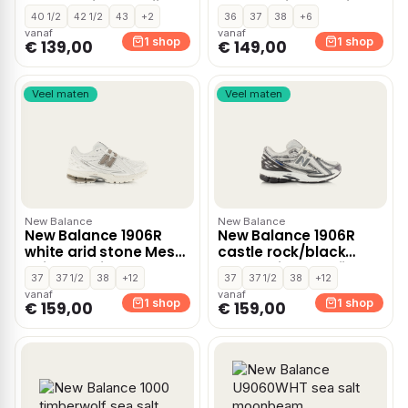
Suede Unisex – Grijs
Suede Unisex – Beige
40 1/2
42 1/2
43
+2
36
37
38
+6
vanaf
vanaf
1 shop
1 shop
€ 139,00
€ 149,00
Veel maten
Veel maten
New Balance
New Balance
New Balance 1906R
New Balance 1906R
white arid stone Mesh
castle rock/black
Unisex – Wit
Mesh Unisex – Grijs
37
37 1/2
38
+12
37
37 1/2
38
+12
vanaf
vanaf
1 shop
1 shop
€ 159,00
€ 159,00