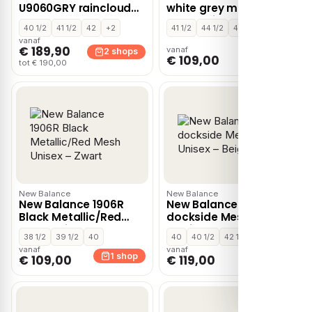
U9060GRY raincloud
white grey matter
castlerock wht 9060
Mesh Unisex – Wit
40 1/2
41 1/2
42
+2
41 1/2
44 1/2
45
Mesh Unisex – Grijs
vanaf
€ 189,90
vanaf
2 shops
1 shop
€ 109,00
tot € 190,00
New Balance
New Balance
New Balance 1906R
New Balance 740
Black Metallic/Red
dockside Mesh Unisex
Mesh Unisex – Zwart
– Beige
38 1/2
39 1/2
40
40
40 1/2
42 1/2
vanaf
vanaf
1 shop
1 shop
€ 109,00
€ 119,00