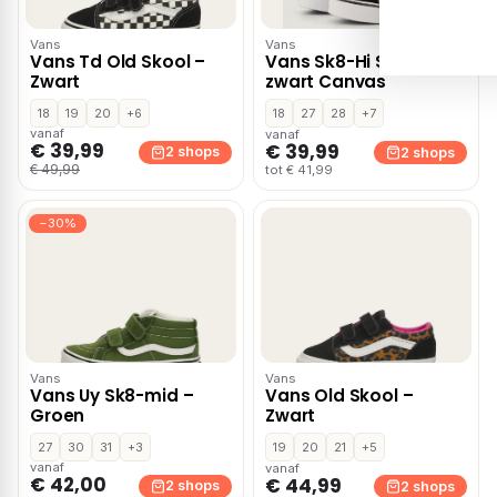
Vans
Vans
Vans Td Old Skool –
Vans Sk8-Hi Sneakers
Zwart
zwart Canvas
18
19
20
+6
18
27
28
+7
vanaf
vanaf
€ 39,99
€ 39,99
2 shops
2 shops
€ 49,99
tot € 41,99
−30%
Vans
Vans
Vans Uy Sk8-mid –
Vans Old Skool –
Groen
Zwart
27
30
31
+3
19
20
21
+5
vanaf
vanaf
€ 42,00
€ 44,99
2 shops
2 shops