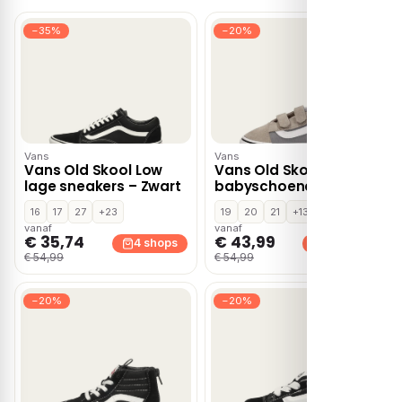
−35%
−20%
Vans
Vans
Vans Old Skool Low
Vans Old Skool
lage sneakers – Zwart
babyschoenen – Grijs
16
17
27
+23
19
20
21
+13
vanaf
vanaf
€ 35,74
€ 43,99
4 shops
4 shops
€ 54,99
€ 54,99
−20%
−20%