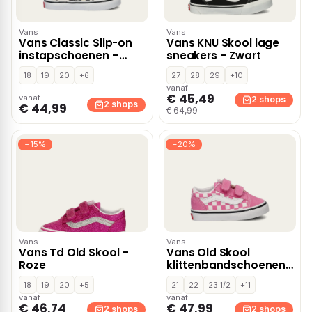
Vans
Vans
Vans Classic Slip-on
Vans KNU Skool lage
instapschoenen –
sneakers – Zwart
Multi
18
19
20
+6
27
28
29
+10
vanaf
€ 45,49
vanaf
2 shops
2 shops
€ 44,99
€ 64,99
−15%
−20%
Vans
Vans
Vans Td Old Skool –
Vans Old Skool
Roze
klittenbandschoenen
– Roze
18
19
20
+5
21
22
23 1/2
+11
vanaf
vanaf
€ 46,74
€ 47,99
2 shops
2 shops