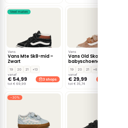
Veel maten
Vans
Vans
Vans Mte Sk8-mid –
Vans Old Skool
Zwart
babyschoenen – Roze
19
20
21
+13
19
20
21
+6
vanaf
vanaf
€ 54,99
€ 29,99
3 shops
2 shops
tot € 69,99
tot € 35,74
−30%