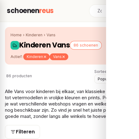
schoenen
reus
Home
›
Kinderen
›
Vans
Kinderen Vans
86 schoenen
Actief:
Kinderen
Vans
Sorteer:
86 producten
Alle Vans voor kinderen bij elkaar, van klassieke instappers
tot vetermodellen in vrolijke kleuren en prints. Per model zie
je wat verschillende webshops vragen en welke maten er
nog beschikbaar zijn. Zo vind je snel het juiste paar in de
goede maat, zonder langs alle winkels te hoeven.
Filteren