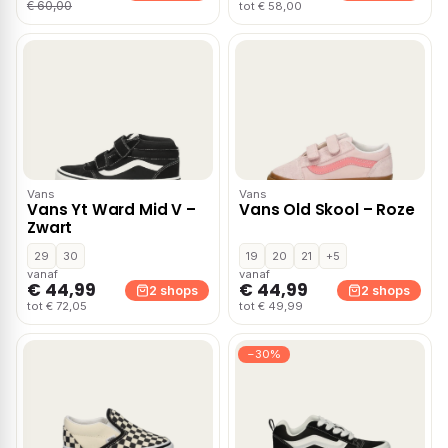
€ 60,00
tot € 58,00
Vans
Vans
Vans Yt Ward Mid V –
Vans Old Skool – Roze
Zwart
29
30
19
20
21
+5
vanaf
vanaf
€ 44,99
€ 44,99
2 shops
2 shops
tot € 72,05
tot € 49,99
−30%