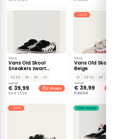
−20%
Vans
Vans
Vans Old Skool
Vans Old Skool V –
Sneakers zwart
Beige
Canvas
23 1/2
35
36
+3
21
23 1/2
24
+2
vanaf
vanaf
€ 39,99
€ 39,99
2 shops
2 shops
€ 49,99
tot € 51,99
−20%
Veel maten