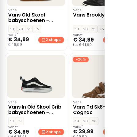
Vans
Vans
Vans Old Skool
Vans Brooklyn – Zwart
babyschoenen –
Blauw
19
20
21
+5
19
20
21
+5
vanaf
vanaf
€ 34,99
€ 34,99
2 shops
2 shops
€ 49,99
tot € 41,99
−20%
Vans
Vans
Vans In Old Skool Crib
Vans Td Sk8-mid –
babyschoenen –
Cognac
Zwart
18
19
19
20
26
vanaf
vanaf
€ 39,99
€ 34,99
2 shops
2 shops
€ 49,99
tot € 35,26