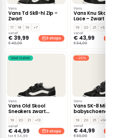
Vans
Vans
Vans Td Sk8-hi Zip –
Vans Knu Skool Elastic
Zwart
Lace – Zwart
17
18
19
+7
19
20
21
+5
vanaf
vanaf
€ 39,99
€ 43,99
3 shops
3 shops
€ 49,99
€ 54,99
Veel maten
−25%
Vans
Vans
Vans Old Skool
Vans SK-8 Mid
Sneakers zwart
babyschoenen –
Canvas
Zwart
19
20
21
+13
19
20
21
+14
vanaf
vanaf
€ 44,99
€ 44,99
3 shops
3 shops
€ 59,99
tot € 54,99