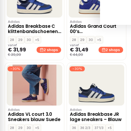
Adidas
Adidas
Adidas Breakbase C
Adidas Grand Court
klittenbandschoenen
00’s
– Blauw
klittenbandschoenen
28
29
30
+5
28
29
30
+5
– Blauw
vanaf
vanaf
€ 31,99
€ 31,49
2 shops
2 shops
€ 39,99
€ 44,99
−30%
−30%
Adidas
Adidas
Adidas VL court 3.0
Adidas Breakbase JR
Sneakers blauw Suede
lage sneakers – Blauw
28
29
30
+5
36
36 2/3
37 1/3
+5