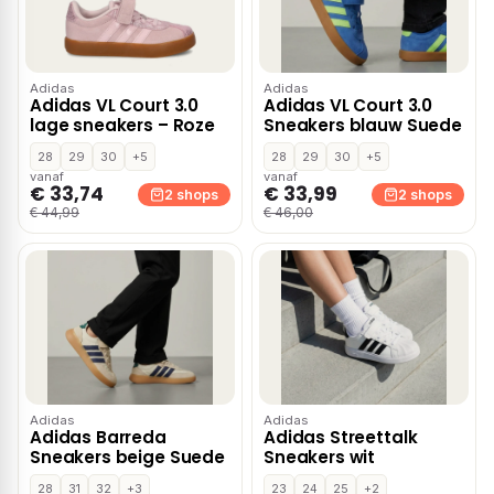
Adidas
Adidas
Adidas VL Court 3.0
Adidas VL Court 3.0
lage sneakers – Roze
Sneakers blauw Suede
28
29
30
+5
28
29
30
+5
vanaf
vanaf
€ 33,74
€ 33,99
2 shops
2 shops
€ 44,99
€ 46,00
Adidas
Adidas
Adidas Barreda
Adidas Streettalk
Sneakers beige Suede
Sneakers wit
28
31
32
+3
23
24
25
+2