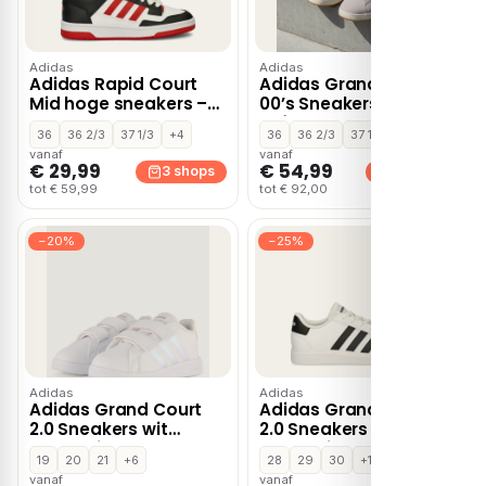
Adidas
Adidas
Adidas Rapid Court
Adidas Grand Court
Mid hoge sneakers –
00’s Sneakers grijs
Zwart
Suède
36
36 2/3
37 1/3
+4
36
36 2/3
37 1/3
+4
vanaf
vanaf
€ 29,99
€ 54,99
3 shops
3 shops
tot € 59,99
tot € 92,00
−20%
−25%
Adidas
Adidas
Adidas Grand Court
Adidas Grand Court
2.0 Sneakers wit
2.0 Sneakers wit
Synthetisch
Synthetisch
19
20
21
+6
28
29
30
+12
vanaf
vanaf