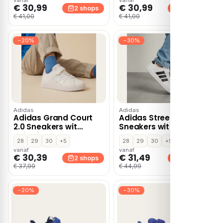
€ 30,99
€ 30,99
2 shops
2 shops
€ 41,00
€ 41,00
−20%
−30%
Adidas
Adidas
Adidas Grand Court
Adidas Streettalk
2.0 Sneakers wit
Sneakers wit
Imitatieleer
28
29
30
+5
28
29
30
+5
vanaf
vanaf
€ 30,39
€ 31,49
2 shops
2 shops
€ 37,99
€ 44,99
−20%
−30%