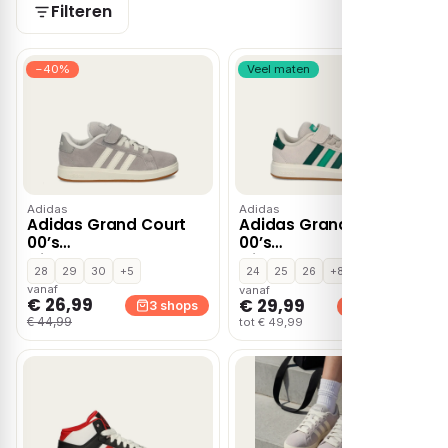
Filteren
−40%
Veel maten
Adidas
Adidas
Adidas Grand Court
Adidas Grand Court
00’s
00’s
klittenbandschoenen
klittenbandschoenen
28
29
30
+5
24
25
26
+8
– Grijs
– Beige
vanaf
vanaf
€ 26,99
€ 29,99
3 shops
3 shops
€ 44,99
tot € 49,99