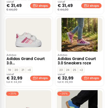
vanaf
vanaf
€ 31,49
€ 31,49
2 shops
2 shops
€ 44,99
€ 44,99
Adidas
Adidas
Adidas Grand Court
Adidas Grand Court
3.0
3.0 Sneakers roze
klittenbandschoenen
19
20
21
+6
23
24
25
+2
– Multi
vanaf
vanaf
€ 32,99
€ 32,99
2 shops
2 shops
tot € 34,99
tot € 39,99
−25%
−26%