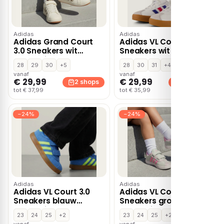
Adidas
Adidas
Adidas Grand Court
Adidas VL Court 3.0
3.0 Sneakers wit
Sneakers wit Leer
Synthetisch
28
29
30
+5
28
30
31
+4
vanaf
vanaf
€ 29,99
€ 29,99
2 shops
2 shops
tot € 37,99
tot € 35,99
−24%
−24%
Adidas
Adidas
Adidas VL Court 3.0
Adidas VL Court 3.0
Sneakers blauw
Sneakers groen
Synthetisch
Synthetisch
23
24
25
+2
23
24
25
+2
vanaf
vanaf