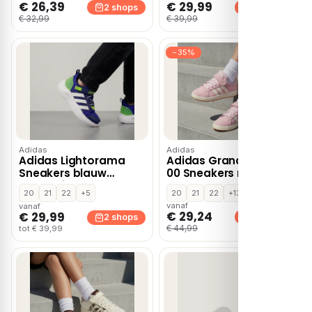
€ 26,39
€ 29,99
2 shops
2 shops
€ 32,99
€ 39,99
−35%
Adidas
Adidas
Adidas Lightorama
Adidas Grand Court
Sneakers blauw
00 Sneakers roze
Synthetisch
Suede
20
21
22
+5
20
21
22
+13
vanaf
vanaf
€ 29,24
€ 29,99
2 shops
2 shops
€ 44,99
tot € 39,99