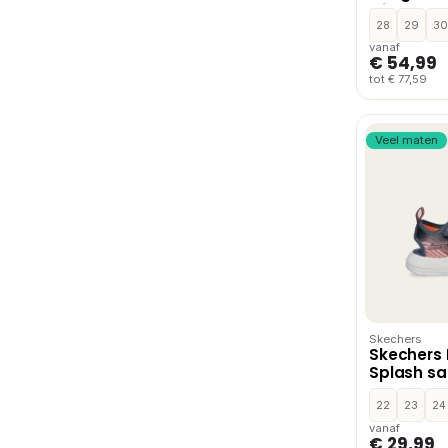
klittenb
Zwart
28
29
30
vanaf
€ 54,99
tot € 77,59
Veel maten
Skechers
Skechers
Splash sa
Blauw
22
23
24
vanaf
€ 29,99