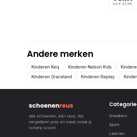
tot € 42,96
Andere merken
Kinderen Keq
Kinderen Nelson Kids
Kinder
Kinderen Graceland
Kinderen Replay
Kinde
Categorie
schoenen
reus
Sneakers
alle schoenen, één reus. Wij
vergelijken prijs en maat zodat jij
Sport
scherp scoort.
Laarzen