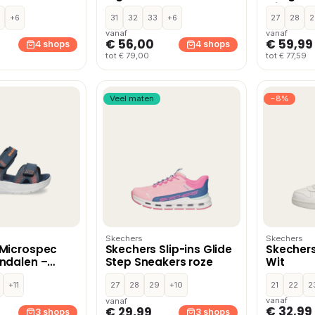
andschoenen –
klitten
+6
31
32
33
+6
Zwart
27
28
2
vanaf
vanaf
€ 56,00
€ 59,99
4 shops
4 shops
tot € 79,00
tot € 77,59
Veel maten
−8%
Skechers
Skechers
 Microspec
Skechers Slip-ins Glide
Skechers
ndalen –
Step Sneakers roze
Wit
+11
27
28
29
+10
21
22
2
vanaf
vanaf
€ 32,99
€ 29,99
3 shops
3 shops