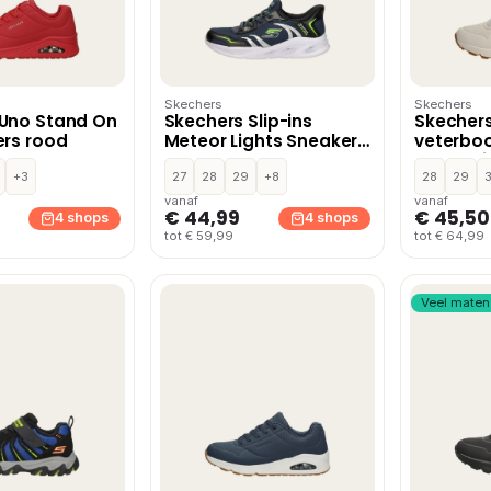
Skechers
Skechers
 Uno Stand On
Skechers Slip-ins
Skechers 
ers rood
Meteor Lights Sneakers
veterboo
blauw
Syntheti
+3
27
28
29
+8
28
29
vanaf
vanaf
€ 44,99
€ 45,50
4 shops
4 shops
tot € 59,99
tot € 64,99
Veel maten