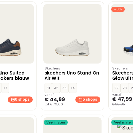
−6%
Skechers
Skechers
Uno Suited
skechers Uno Stand On
Skechers 
eakers blauw
Air Wit
Glow Ult
lage sne
+7
31
32
33
+4
22
23
2
vanaf
vanaf
€ 47,99
€ 44,99
6 shops
5 shops
€ 50,95
tot € 79,00
Veel maten
Veel maten