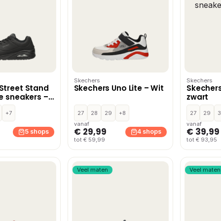
Skechers
Skechers
Street Stand
Skechers Uno Lite – Wit
Skecher
ge sneakers –
zwart
+7
27
28
29
+8
27
29
vanaf
vanaf
€ 29,99
€ 39,99
5 shops
4 shops
tot € 59,99
tot € 93,95
Veel maten
Veel maten