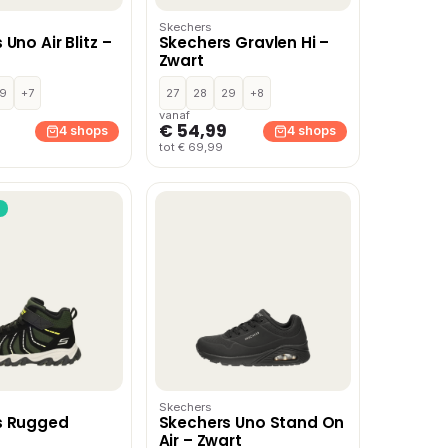
Skechers
Uno Air Blitz –
Skechers Gravlen Hi –
Zwart
9
+7
27
28
29
+8
vanaf
€ 54,99
4 shops
4 shops
tot € 69,99
Skechers
s Rugged
Skechers Uno Stand On
Air – Zwart