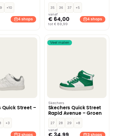
bandschoenen –
9
+10
35
36
37
+5
vanaf
€ 64,00
4 shops
4 shops
tot € 89,99
Veel maten
Skechers
 Quick Street –
Skechers Quick Street
Rapid Avenue – Groen
3
+3
27
28
29
+8
vanaf
€ 34,99
3 shops
3 shops