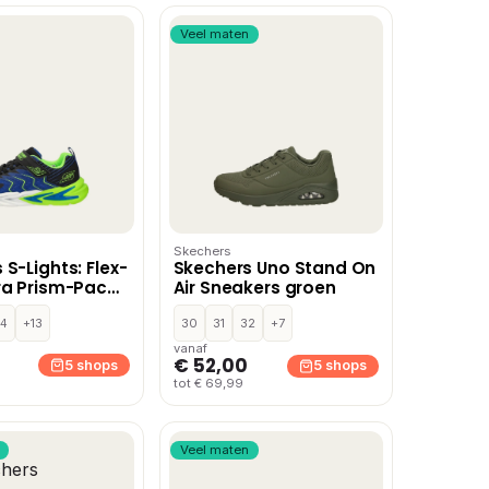
Veel maten
Skechers
S-Lights: Flex-
Skechers Uno Stand On
ra Prism-Pacer
Air Sneakers groen
akers – Blauw
4
+13
30
31
32
+7
vanaf
€ 52,00
5 shops
5 shops
tot € 69,99
Veel maten