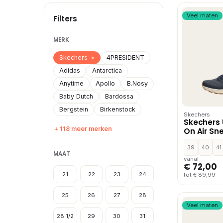
Veel maten
Filters
MERK
Skechers
×
4PRESIDENT
Adidas
Antarctica
Anytime
Apollo
B.Nosy
Baby Dutch
Bardossa
Bergstein
Birkenstock
Skechers
Skechers 
+ 118 meer merken
On Air Sn
39
40
41
MAAT
vanaf
€ 72,00
21
22
23
24
tot € 89,99
25
26
27
28
Veel maten
28 1/2
29
30
31