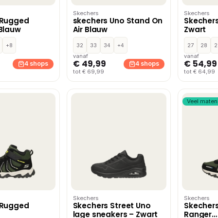
Skechers
Skechers
 Rugged
skechers Uno Stand On
Skechers 
Blauw
Air Blauw
Zwart
+8
32
33
34
+4
27
28
2
vanaf
vanaf
€ 49,99
€ 54,99
4 shops
4 shops
tot € 69,99
tot € 64,99
Veel maten
Skechers
Skechers
 Rugged
Skechers Street Uno
Skecher
lage sneakers – Zwart
Ranger