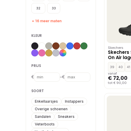
32
33
+ 16 meer maten
KLEUR
Skechers
Skechers 
On Air la
Zwart
PRIJS
39
40
41
vanaf
–
€ 72,00
€
€
tot € 90,00
SOORT
Enkellaarsjes
Instappers
Overige schoenen
Sandalen
Sneakers
Veterboots