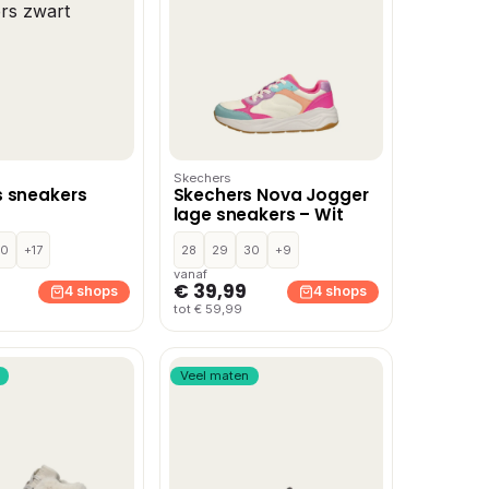
Skechers
s sneakers
Skechers Nova Jogger
lage sneakers – Wit
30
+17
28
29
30
+9
vanaf
€ 39,99
4 shops
4 shops
tot € 59,99
Veel maten