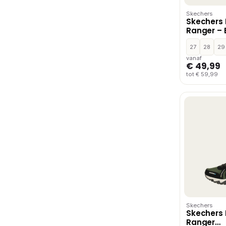
Skechers
Skechers
Ranger – 
27
28
29
vanaf
€ 49,99
tot € 59,99
Skechers
Skechers
Ranger