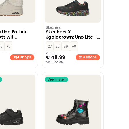
Skechers
Uno Fall Air
Skechers X
ts wit
Jgoldcrown: Uno Lite –
sch
Zwart
30
+7
27
28
29
+8
vanaf
€ 48,99
4 shops
4 shops
tot € 72,99
Veel maten