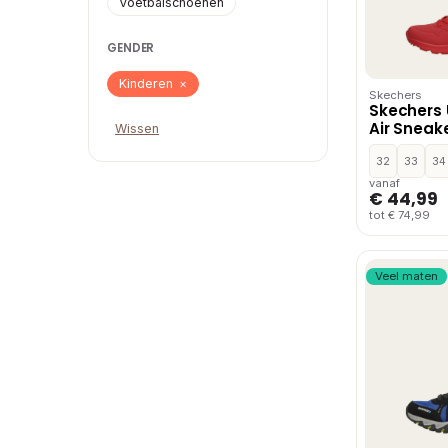
Voetbalschoenen
GENDER
Kinderen
×
Skechers
Skechers
Air Sneak
Wissen
32
33
34
vanaf
€ 44,99
tot € 74,99
Veel maten