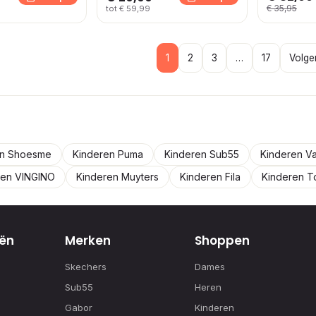
€ 35,95
tot € 59,99
1
2
3
…
17
Volge
en Shoesme
Kinderen Puma
Kinderen Sub55
Kinderen V
ren VINGINO
Kinderen Muyters
Kinderen Fila
Kinderen T
ën
Merken
Shoppen
Skechers
Dames
Sub55
Heren
Gabor
Kinderen