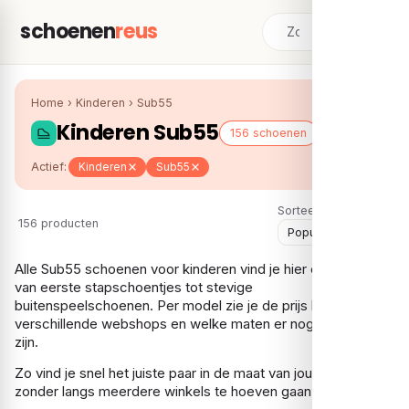
schoenen
reus
Home
›
Kinderen
›
Sub55
Kinderen Sub55
156 schoenen
Actief:
Kinderen
Sub55
Sorteer:
156 producten
Alle Sub55 schoenen voor kinderen vind je hier op één plek,
van eerste stapschoentjes tot stevige
buitenspeelschoenen. Per model zie je de prijs bij
verschillende webshops en welke maten er nog beschikbaar
zijn.
Zo vind je snel het juiste paar in de maat van jouw kind,
zonder langs meerdere winkels te hoeven gaan.