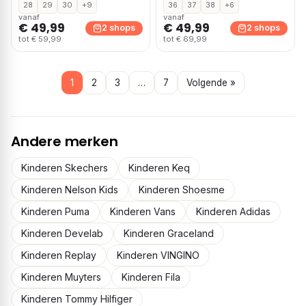
28
29
30
+9
36
37
38
+6
vanaf
vanaf
€ 49,99
€ 49,99
2 shops
2 shops
tot € 59,99
tot € 69,99
1
2
3
…
7
Volgende »
Andere merken
Kinderen Skechers
Kinderen Keq
Kinderen Nelson Kids
Kinderen Shoesme
Kinderen Puma
Kinderen Vans
Kinderen Adidas
Kinderen Develab
Kinderen Graceland
Kinderen Replay
Kinderen VINGINO
Kinderen Muyters
Kinderen Fila
Kinderen Tommy Hilfiger