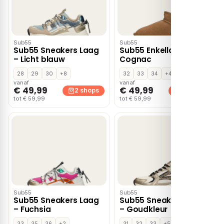
Sub55
Sub55
Sub55 Sneakers Laag
Sub55 Enkellaarsjes –
– Licht blauw
Cognac
28
29
30
+8
32
33
34
+4
vanaf
vanaf
€ 49,99
€ 49,99
2 shops
2 shops
tot € 59,99
tot € 59,99
Sub55
Sub55
Sub55 Sneakers Laag
Sub55 Sneakers Laag
– Fuchsia
– Goudkleur
33
35
36
+2
31
32
33
+5