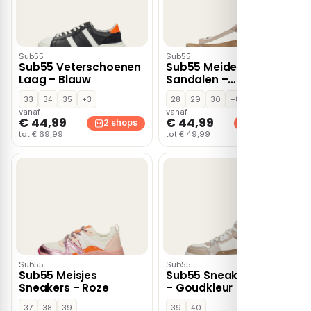
Sub55
Sub55
Sub55 Veterschoenen
Sub55 Meiden
Laag – Blauw
Sandalen –
Champagne
33
34
35
+3
28
29
30
+8
vanaf
vanaf
€ 44,99
€ 44,99
2 shops
2 shops
tot € 69,99
tot € 49,99
Sub55
Sub55
Sub55 Meisjes
Sub55 Sneakers Hoog
Sneakers – Roze
– Goudkleur
37
38
39
39
40