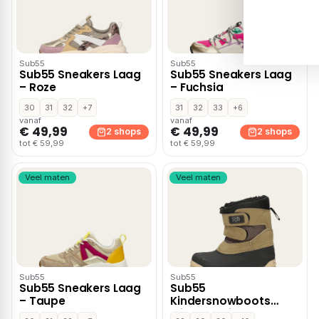
Sub55
Sub55
Sub55 Sneakers Laag
Sub55 Sneakers Laag
– Roze
– Fuchsia
30
31
32
+7
31
32
33
+6
vanaf
vanaf
€ 49,99
€ 49,99
2 shops
2 shops
tot € 59,99
tot € 59,99
Veel maten
Veel maten
Sub55
Sub55
Sub55 Sneakers Laag
Sub55
– Taupe
Kindersnowboots
Middel Bruin –