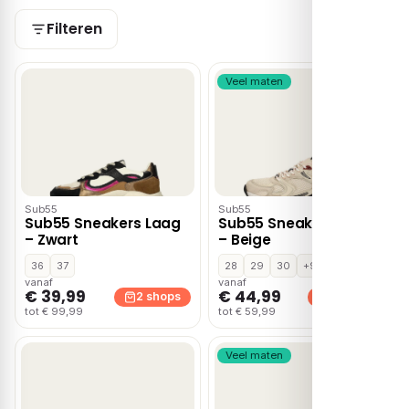
Filteren
Veel maten
Sub55
Sub55
Sub55 Sneakers Laag
Sub55 Sneakers Laag
– Zwart
– Beige
36
37
28
29
30
+9
vanaf
vanaf
€ 39,99
€ 44,99
2 shops
2 shops
tot € 99,99
tot € 59,99
Veel maten