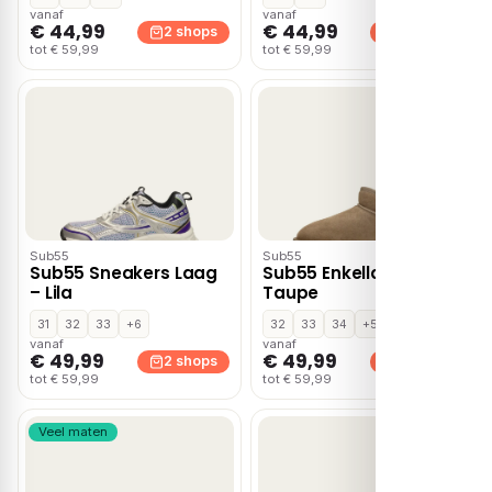
vanaf
vanaf
€ 44,99
€ 44,99
2 shops
2 shops
tot € 59,99
tot € 59,99
Sub55
Sub55
Sub55 Sneakers Laag
Sub55 Enkellaarsjes –
– Lila
Taupe
31
32
33
+6
32
33
34
+5
vanaf
vanaf
€ 49,99
€ 49,99
2 shops
2 shops
tot € 59,99
tot € 59,99
Veel maten