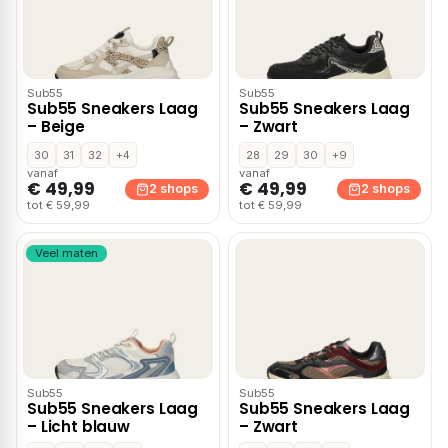
Sub55
Sub55
Sub55 Sneakers Laag
Sub55 Sneakers Laag
– Beige
– Zwart
30
31
32
+4
28
29
30
+9
vanaf
vanaf
€ 49,99
€ 49,99
2 shops
2 shops
tot € 59,99
tot € 59,99
Veel maten
Sub55
Sub55
Sub55 Sneakers Laag
Sub55 Sneakers Laag
– Licht blauw
– Zwart