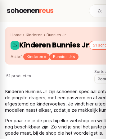
schoenen
reus
Home
›
Kinderen
›
Bunnies Jr
Kinderen Bunnies Jr
51 schoenen
Actief:
Kinderen
Bunnies Jr
Sorteer:
51 producten
Kinderen Bunnies Jr zijn schoenen speciaal ontworpen voor
de jongste dragers, met een pasvorm en afwerking die zijn
afgestemd op kindervoeties. Je vindt hier uiteenlopende
modellen naast elkaar, zodat je ze makkelijk kunt vergelijken.
Per paar zie je de prijs bij elke webshop en welke maten er
nog beschikbaar zijn. Zo vind je snel het juiste paar in de
goede maat, bij de shop die het voordeligst is.