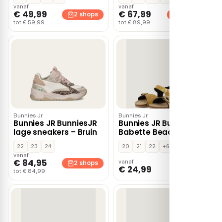
Leer
vanaf
vanaf
€ 49,99
€ 67,99
2 shops
2 shops
tot € 59,99
tot € 89,99
Bunnies Jr
Bunnies Jr
Bunnies JR BunniesJR
Bunnies JR BunniesJR
lage sneakers – Bruin
Babette Beach
Sandalen goud
22
23
24
20
21
22
+6
Imitatieleer
vanaf
€ 84,95
vanaf
2 shops
1 shop
€ 24,99
tot € 84,99