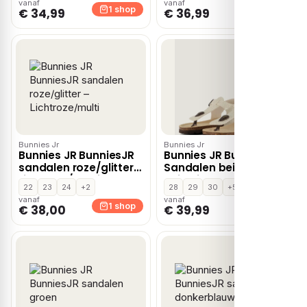
vanaf
vanaf
1 shop
1 shop
€ 34,99
€ 36,99
Bunnies Jr
Bunnies Jr
Bunnies JR BunniesJR
Bunnies JR BunniesJR
sandalen roze/glitter –
Sandalen beige
Lichtroze/multi
Imitatieleer
22
23
24
+2
28
29
30
+5
vanaf
vanaf
1 shop
1 shop
€ 38,00
€ 39,99