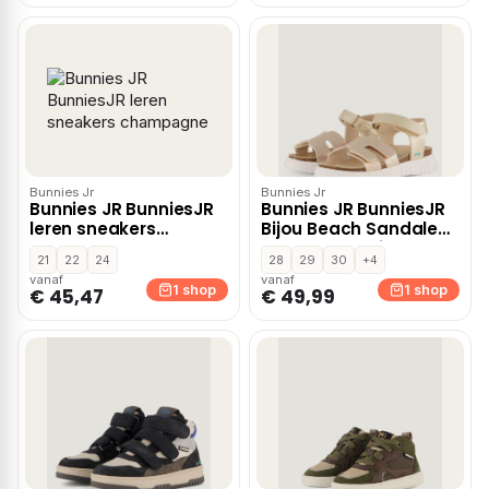
Bunnies Jr
Bunnies Jr
Bunnies JR BunniesJR
Bunnies JR BunniesJR
leren sneakers
Bijou Beach Sandalen
champagne
goud Synthetisch
21
22
24
28
29
30
+4
vanaf
vanaf
1 shop
1 shop
€ 45,47
€ 49,99