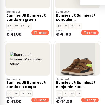
Bunnies Jr
Bunnies Jr
Bunnies JR BunniesJR
Bunnies JR BunniesJR
sandalen groen
sandalen
donkerblauw
26
27
29
+1
20
21
23
+2
vanaf
vanaf
1 shop
1 shop
€ 41,00
€ 41,00
Bunnies Jr
Bunnies Jr
Bunnies JR BunniesJR
Bunnies JR BunniesJR
sandalen taupe
Benjamin Baas
Sneakers cognac Leer
24
25
26
+2
26
27
28
+6
– Bruin
vanaf
vanaf
1 shop
1 shop
€ 41,00
€ 44,99