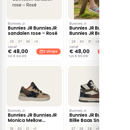
Bunnies Jr
Bunnies Jr
Bunnies JR BunniesJR
Bunnies JR BunniesJR
sandalen rose – Rosé
Bunnies JR Bette
Beach Sandalen
25
27
28
+5
28
30
31
+3
multicolor – Roze
vanaf
vanaf
€ 48,00
€ 48,00
2 shops
2 shops
tot € 64,99
tot € 69,99
Bunnies Jr
Bunnies Jr
Bunnies JR BunniesJR
Bunnies JR BunniesJR
Monica Mellow
Billie Baas Sneakers
Babyschoenen taupe
blauw Leer
19
20
21
+1
27
28
29
+5