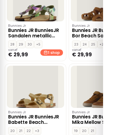
Bunnies Jr
Bunnies Jr
Bunnies JR BunniesJR
Bunnies JR BunniesJR
Sandalen metallic
Bor Beach Sandalen
Imitatieleer –
cognac Leer
28
29
30
+5
23
24
25
+2
Combinatie
vanaf
vanaf
1 shop
1 shop
€ 29,99
€ 29,99
Bunnies Jr
Bunnies Jr
Bunnies JR BunniesJR
Bunnies JR BunniesJR
Babette Beach
Mika Mellow Sneakers
Sandalen beige
cognac Leer
20
21
22
+3
19
20
21