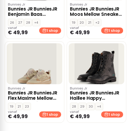
Bunnies Jr
Bunnies Jr
Bunnies JR BunniesJR
Bunnies JR BunniesJR
Benjamin Baas
Moos Mellow Sneakers
sneakers blauw
groen Leer
26
27
28
+4
19
20
21
+2
vanaf
vanaf
1 shop
1 shop
€ 49,99
€ 49,99
Bunnies Jr
Bunnies Jr
Bunnies JR BunniesJR
Bunnies JR BunniesJR
Flex Maxime Mellow
Haillee Happy
Sneakers beige
Veterboots zwart Leer
19
21
23
28
29
30
+4
vanaf
vanaf
1 shop
1 shop
€ 49,99
€ 49,99