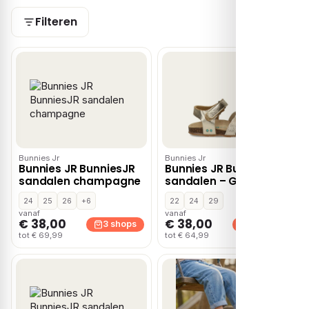
Filteren
Bunnies Jr
Bunnies Jr
Bunnies JR BunniesJR
Bunnies JR BunniesJR
sandalen champagne
sandalen – Goud
24
25
26
+6
22
24
29
vanaf
vanaf
€ 38,00
€ 38,00
3 shops
2 shops
tot € 69,99
tot € 64,99