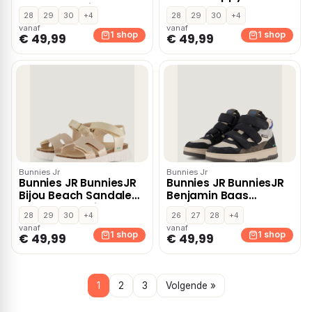
roze Synthetisch
Veterboots zwart Leer
28
29
30
+4
28
29
30
+4
vanaf
vanaf
1 shop
1 shop
€ 49,99
€ 49,99
Bunnies Jr
Bunnies Jr
Bunnies JR BunniesJR
Bunnies JR BunniesJR
Bijou Beach Sandalen
Benjamin Baas
goud Synthetisch
sneakers blauw
28
29
30
+4
26
27
28
+4
vanaf
vanaf
1 shop
1 shop
€ 49,99
€ 49,99
1
2
3
Volgende »