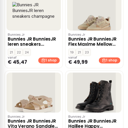
Bunnies Jr
Bunnies Jr
Bunnies JR BunniesJR
Bunnies JR BunniesJR
leren sneakers
Flex Maxime Mellow
champagne
Sneakers beige
21
22
24
19
21
23
vanaf
vanaf
1 shop
1 shop
€ 45,47
€ 49,99
Bunnies Jr
Bunnies Jr
Bunnies JR BunniesJR
Bunnies JR BunniesJR
Vita Verano Sandalen
Haillee Happy