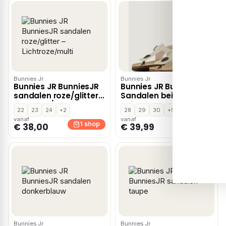
Bunnies Jr
Bunnies Jr
Bunnies JR BunniesJR
Bunnies JR BunniesJR
sandalen roze/glitter –
Sandalen beige
Lichtroze/multi
Imitatieleer
22
23
24
+2
28
29
30
+5
vanaf
vanaf
1 shop
1 shop
€ 38,00
€ 39,99
Bunnies Jr
Bunnies Jr