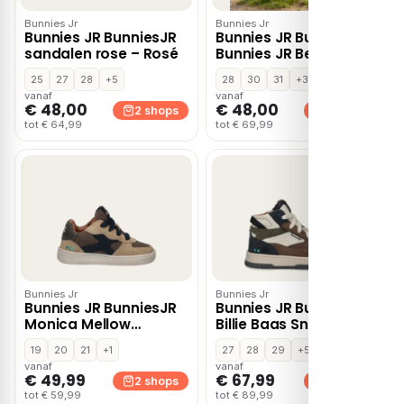
Bunnies Jr
Bunnies Jr
Bunnies JR BunniesJR
Bunnies JR BunniesJR
sandalen rose – Rosé
Bunnies JR Bette
Beach Sandalen
25
27
28
+5
28
30
31
+3
multicolor – Roze
vanaf
vanaf
€ 48,00
€ 48,00
2 shops
2 shops
tot € 64,99
tot € 69,99
Bunnies Jr
Bunnies Jr
Bunnies JR BunniesJR
Bunnies JR BunniesJR
Monica Mellow
Billie Baas Sneakers
Babyschoenen taupe
blauw Leer
19
20
21
+1
27
28
29
+5
Leer
vanaf
vanaf
€ 49,99
€ 67,99
2 shops
2 shops
tot € 59,99
tot € 89,99