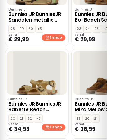
Bunnies Jr
Bunnies Jr
Bunnies JR BunniesJR
Bunnies JR BunniesJR
Sandalen metallic
Bor Beach Sandalen
Imitatieleer –
cognac Leer
28
29
30
+5
23
24
25
+2
Combinatie
vanaf
vanaf
1 shop
1 shop
€ 29,99
€ 29,99
Bunnies Jr
Bunnies Jr
Bunnies JR BunniesJR
Bunnies JR BunniesJR
Babette Beach
Mika Mellow Sneakers
Sandalen beige
cognac Leer
20
21
22
+3
19
20
21
vanaf
vanaf
1 shop
1 shop
€ 34,99
€ 36,99