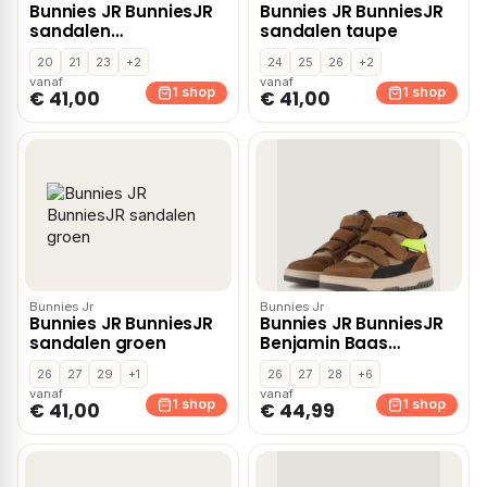
Bunnies JR BunniesJR
Bunnies JR BunniesJR
sandalen
sandalen taupe
donkerblauw
20
21
23
+2
24
25
26
+2
vanaf
vanaf
1 shop
1 shop
€ 41,00
€ 41,00
Bunnies Jr
Bunnies Jr
Bunnies JR BunniesJR
Bunnies JR BunniesJR
sandalen groen
Benjamin Baas
Sneakers cognac Leer
26
27
29
+1
26
27
28
+6
– Bruin
vanaf
vanaf
1 shop
1 shop
€ 41,00
€ 44,99