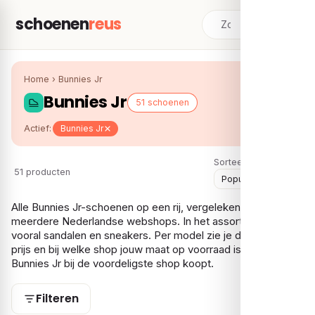
schoenen
reus
Home
›
Bunnies Jr
Bunnies Jr
51 schoenen
Actief:
Bunnies Jr
Sorteer:
51 producten
Alle Bunnies Jr-schoenen op een rij, vergeleken over
meerdere Nederlandse webshops. In het assortiment vind je
vooral sandalen en sneakers. Per model zie je de laagste
prijs en bij welke shop jouw maat op voorraad is, zodat je je
Bunnies Jr bij de voordeligste shop koopt.
Filteren