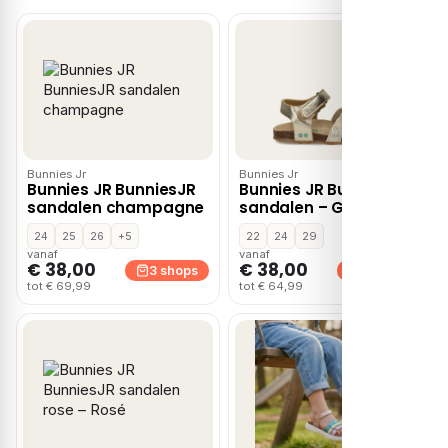
Bunnies Jr
Bunnies Jr
Bunnies JR BunniesJR
Bunnies JR BunniesJR
sandalen champagne
sandalen – Goud
24
25
26
+5
22
24
29
vanaf
vanaf
€ 38,00
€ 38,00
3 shops
2 shops
tot € 69,99
tot € 64,99