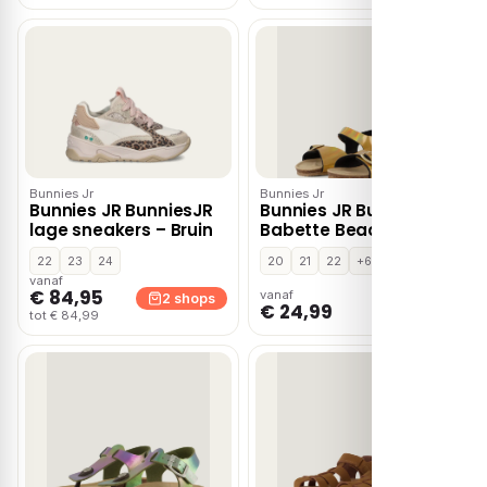
Bunnies Jr
Bunnies Jr
Bunnies JR BunniesJR
Bunnies JR BunniesJR
lage sneakers – Bruin
Babette Beach
Sandalen goud
22
23
24
20
21
22
+6
Imitatieleer
vanaf
€ 84,95
vanaf
2 shops
1 shop
€ 24,99
tot € 84,99