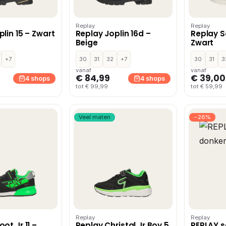
Replay
Replay
lin 15 – Zwart
Replay Joplin 16d –
Replay S
Beige
Zwart
+7
30
31
32
+7
30
31
3
vanaf
vanaf
€ 84,99
€ 39,00
4 shops
4 shops
tot € 99,99
tot € 59,99
Veel maten
−26%
Replay
Replay
ot Jr 11 –
Replay Christal Jr Boy 5
REPLAY 