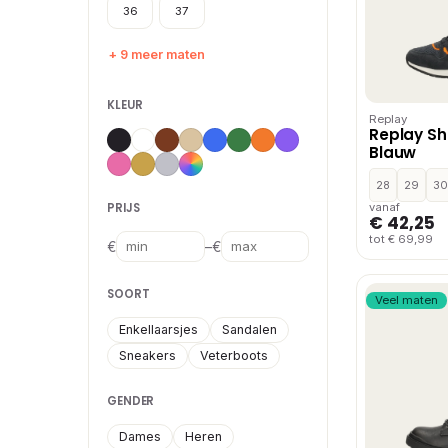
36
37
+ 9 meer maten
KLEUR
Replay
Replay Sho
Blauw
28
29
30
PRIJS
vanaf
€ 42,25
tot € 69,99
–
€
€
SOORT
Veel maten
Enkellaarsjes
Sandalen
Sneakers
Veterboots
GENDER
Dames
Heren