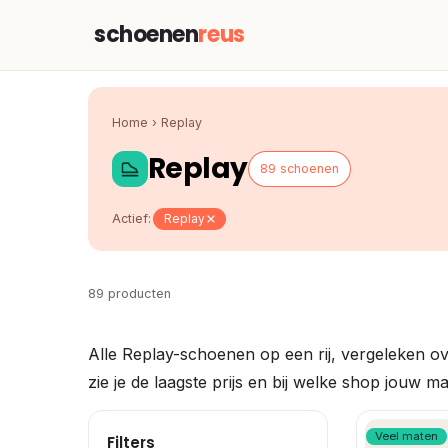
schoenen
reus
Home
›
Replay
Replay
89 schoenen
Actief:
Replay
89 producten
Alle Replay-schoenen op een rij, vergeleken o
zie je de laagste prijs en bij welke shop jouw m
Veel maten
Filters