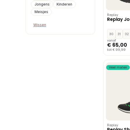
Jongens
Kinderen
Meisjes
Replay
Replay Jop
Wissen
30
31
32
vanaf
€ 65,00
tot € 99,99
Veel maten
Replay
Replay Sho