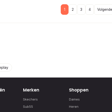
1
2
3
4
Volgende
eplay
ën
Merken
Shoppen
Skechers
Dames
Sub55
Heren