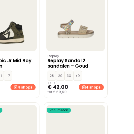
Replay
pic Jr Mid Boy
Replay Sandal 2
n
sandalen – Goud
31
+7
28
29
30
+9
vanaf
€ 42,00
4 shops
4 shops
tot € 69,99
Veel maten