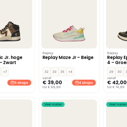
Replay
Replay
c Jr. hoge
Replay Maze Jr – Beige
Replay E
– Zwart
4 – Groe
+7
32
33
35
+4
29
30
vanaf
vanaf
€ 39,00
€ 42,00
5 shops
4 shops
tot € 69,99
tot € 74,99
Veel maten
Veel maten