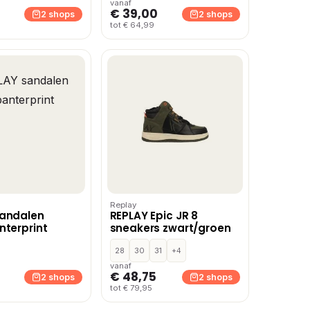
vanaf
€ 39,00
2 shops
2 shops
tot € 64,99
Replay
sandalen
REPLAY Epic JR 8
nterprint
sneakers zwart/groen
28
30
31
+4
vanaf
€ 48,75
2 shops
2 shops
tot € 79,95