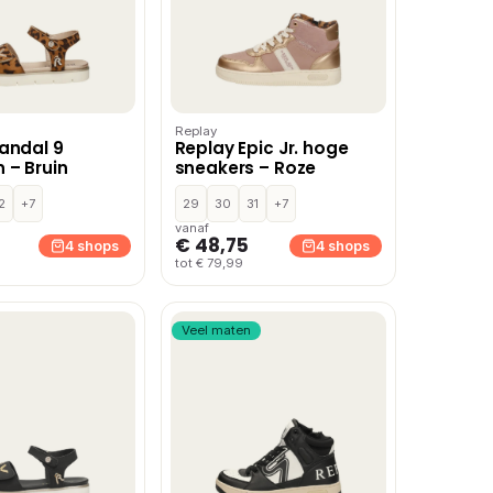
Replay
andal 9
Replay Epic Jr. hoge
 – Bruin
sneakers – Roze
2
+7
29
30
31
+7
vanaf
€ 48,75
4 shops
4 shops
tot € 79,99
Veel maten