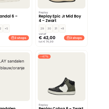
Replay
andal 6 –
Replay Epic Jr Mid Boy
4 – Zwart
2
+5
29
30
31
+8
vanaf
€ 42,00
3 shops
3 shops
tot € 74,99
−47%
Replay
sandalen
Replay Cobra 6 – Zwart