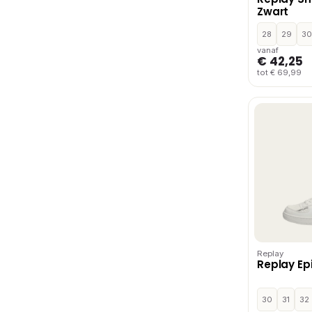
Zwart
28
29
30
vanaf
€ 42,25
tot € 69,99
Replay
Replay Epi
30
31
32