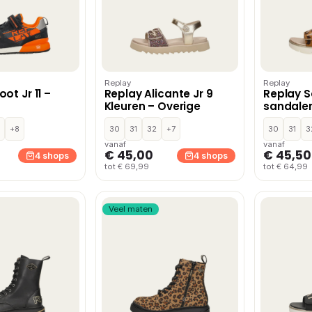
Replay
Replay
ot Jr 11 –
Replay Alicante Jr 9
Replay S
Kleuren – Overige
sandalen
+8
30
31
32
+7
30
31
3
vanaf
vanaf
€ 45,00
€ 45,50
4 shops
4 shops
tot € 69,99
tot € 64,99
Veel maten