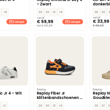
– Zwart
donkerb
+8
29
30
31
+8
28
30
3
vanaf
vanaf
€ 33,99
€ 59,99
3 shops
3 shops
€ 46,00
tot € 69,99
Replay
Replay
c Jr 4 – Wit
Replay Fiber Jr
Replay N
klittenbandschoenen –
Goudkle
Blauw
+2
29
30
31
+5
36
37
3