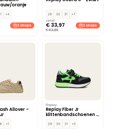
lauw/oranje
1
+4
28
30
31
+7
vanaf
€ 33,97
2 shops
2 shops
€ 63,85
Replay
ash Allover –
Replay Fiber Jr
ur
klittenbandschoenen –
Zwart
8
+1
29
30
31
+5