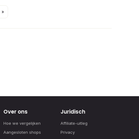
 »
Over ons
Juridisch
Hoe we vergelijken
Affiliate-uitleg
Aangesloten shops
Privacy