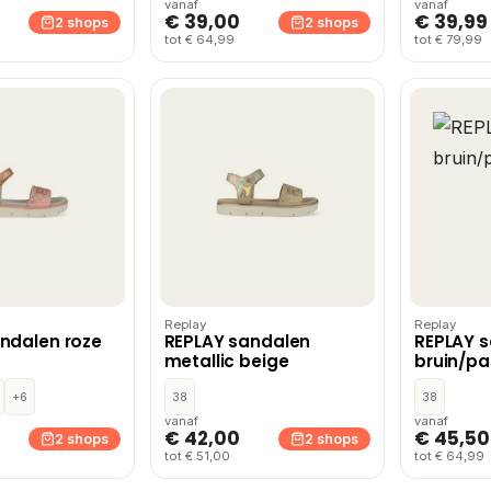
vanaf
vanaf
€ 39,00
€ 39,99
2 shops
2 shops
tot € 64,99
tot € 79,99
Replay
Replay
ndalen roze
REPLAY sandalen
REPLAY 
metallic beige
bruin/pa
+6
38
38
vanaf
vanaf
€ 42,00
€ 45,50
2 shops
2 shops
tot € 51,00
tot € 64,99