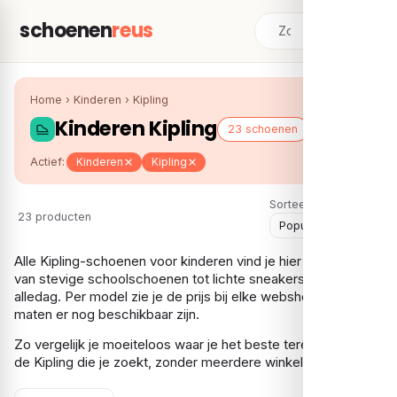
schoenen
reus
Home
›
Kinderen
›
Kipling
Kinderen Kipling
23 schoenen
Actief:
Kinderen
Kipling
Sorteer:
23 producten
Alle Kipling-schoenen voor kinderen vind je hier bij elkaar,
van stevige schoolschoenen tot lichte sneakers voor
alledag. Per model zie je de prijs bij elke webshop en welke
maten er nog beschikbaar zijn.
Zo vergelijk je moeiteloos waar je het beste terechtkan voor
de Kipling die je zoekt, zonder meerdere winkels af te gaan.