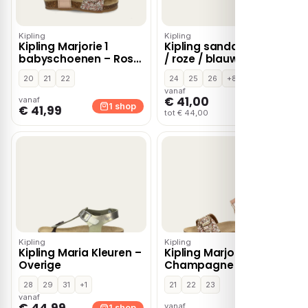
Kipling
Kipling
Kipling Marjorie 1
Kipling sandalen bruin
babyschoenen – Rose
/ roze / blauw / oranje
goud
20
21
22
24
25
26
+8
vanaf
€ 41,00
vanaf
1 shop
1 shop
€ 41,99
tot € 44,00
Kipling
Kipling
Kipling Maria Kleuren –
Kipling Marjorie 2 –
Overige
Champagne
28
29
31
+1
21
22
23
vanaf
€ 44,99
vanaf
1 shop