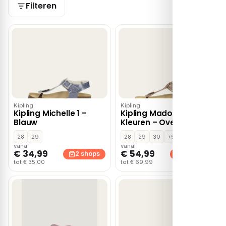
Filteren
Kipling
Kipling
Kipling Michelle 1 –
Kipling Madonna 1
Blauw
Kleuren – Overige
28
29
28
29
30
+5
vanaf
vanaf
€ 34,99
€ 54,99
2 shops
2 shops
tot € 35,00
tot € 69,99