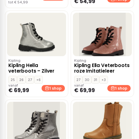
€ 54,99
tot € 54,99
Kipling
Kipling
Kipling Hella
Kipling Ella Veterboots
veterboots – Zilver
roze Imitatieleer
25
26
27
+6
27
30
31
+3
vanaf
vanaf
1 shop
1 shop
€ 69,99
€ 69,99