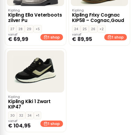
Kipling
Kipling
Kipling Ella Veterboots
Kipling Frixy Cognac
zilver Pu
KIP58 – Cognac,Goud
27
28
29
+5
24
25
26
+2
vanaf
vanaf
1 shop
1 shop
€ 69,99
€ 89,95
Kipling
Kipling Kiki 1 Zwart
KIP47
30
32
34
+1
vanaf
1 shop
€ 104,95