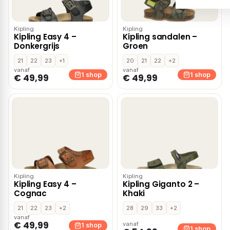
Kipling
Kipling
Kipling Easy 4 –
Kipling sandalen –
Donkergrijs
Groen
21
22
23
+1
20
21
22
+2
vanaf
vanaf
1 shop
1 shop
€ 49,99
€ 49,99
Kipling
Kipling
Kipling Easy 4 –
Kipling Giganto 2 –
Cognac
Khaki
21
22
23
+2
28
29
33
+2
vanaf
€ 49,99
vanaf
1 shop
1 shop