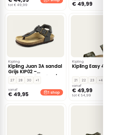
1 shop
€ 49,99
tot € 49,99
Kipling
Kipling
Kipling Juan 3A sandal
Kipling Easy 4 – Khaki
Grijs KIP02 –
Cognac,Grijs,Beige /
27
28
30
+1
21
22
23
+4
Khaki,Blauw
vanaf
€ 49,99
vanaf
1 shop
1 shop
€ 49,95
tot € 54,99