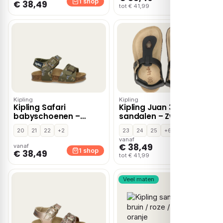
1 shop
€ 38,49
tot € 41,99
Kipling
Kipling
Kipling Safari
Kipling Juan 3
babyschoenen –
sandalen – Zwart
Groen
20
21
22
+2
23
24
25
+6
vanaf
€ 38,49
vanaf
1 shop
1 shop
€ 38,49
tot € 41,99
Veel maten