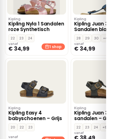
Kipling
Kipling
Kipling Nyla 1 Sandalen
Kipling Juan 3
roze Synthetisch
Sandalen blauw Leer
22
23
24
28
29
30
+4
vanaf
vanaf
1 shop
1 shop
€ 34,99
€ 34,99
Kipling
Kipling
Kipling Easy 4
Kipling Juan 3
babyschoenen – Grijs
sandalen – Grijs
20
22
23
22
23
24
+6
vanaf
€ 38,49
vanaf
1 shop