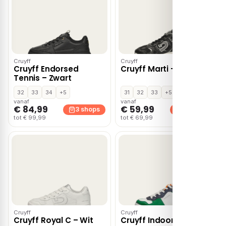
Cruyff
Cruyff
Cruyff Endorsed
Cruyff Marti – Zwart
Tennis – Zwart
32
33
34
+5
31
32
33
+5
vanaf
vanaf
€ 84,99
€ 59,99
3 shops
2 shops
tot € 99,99
tot € 69,99
Cruyff
Cruyff
Cruyff Royal C – Wit
Cruyff Indoor Royale –