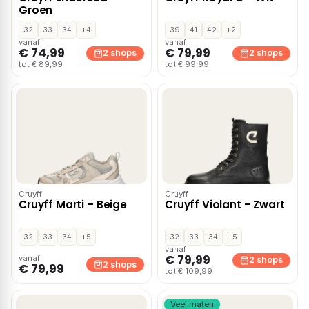
Groen
32
33
34
+4
39
41
42
+2
vanaf
vanaf
€ 74,99
€ 79,99
2 shops
2 shops
tot € 89,99
tot € 99,99
Cruyff
Cruyff
Cruyff Marti – Beige
Cruyff Violant – Zwart
32
33
34
+5
32
33
34
+5
vanaf
€ 79,99
vanaf
2 shops
2 shops
€ 79,99
tot € 109,99
Veel maten