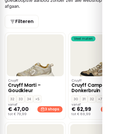
goedkoopste aanbod zonder zelf alle webshops te hoeven
afgaan.
Filteren
Veel maten
Cruyff
Cruyff
Cruyff Marti –
Cruyff Campo Low –
Goudkleur
Donkerbruin
32
33
34
+5
30
31
32
+7
vanaf
vanaf
€ 47,00
€ 62,99
3 shops
3 shops
tot € 79,99
tot € 89,99