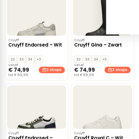
Cruyff
Cruyff
Cruyff Endorsed – Wit
Cruyff Gina – Zwart
32
33
34
+3
32
33
34
+5
vanaf
vanaf
€ 74,99
€ 74,99
2 shops
2 shops
tot € 89,99
tot € 89,99
Cruyff
Cruyff
Cruyff Endorsed –
Cruyff Royal C – Wit