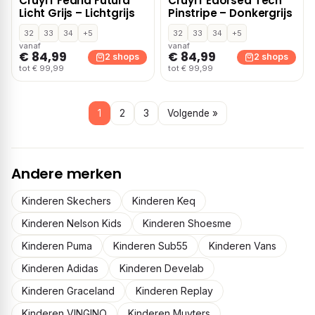
Cruyff Fearia Futura
Cruyff Edorsed Tech
Licht Grijs – Lichtgrijs
Pinstripe – Donkergrijs
32
33
34
+5
32
33
34
+5
vanaf
vanaf
€ 84,99
€ 84,99
2 shops
2 shops
tot € 99,99
tot € 99,99
1
2
3
Volgende »
Andere merken
Kinderen Skechers
Kinderen Keq
Kinderen Nelson Kids
Kinderen Shoesme
Kinderen Puma
Kinderen Sub55
Kinderen Vans
Kinderen Adidas
Kinderen Develab
Kinderen Graceland
Kinderen Replay
Kinderen VINGINO
Kinderen Muyters