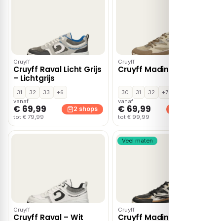
Cruyff
Cruyff
Cruyff Raval Licht Grijs
Cruyff Madina – Beige
– Lichtgrijs
31
32
33
+6
30
31
32
+7
vanaf
vanaf
€ 69,99
€ 69,99
2 shops
2 shops
tot € 79,99
tot € 99,99
Veel maten
Cruyff
Cruyff
Cruyff Raval – Wit
Cruyff Madina – Zwart