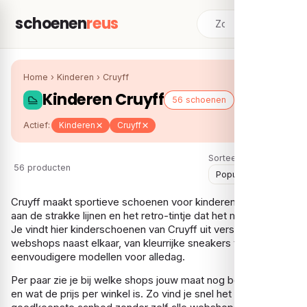
schoenen
reus
Home
›
Kinderen
›
Cruyff
Kinderen Cruyff
56 schoenen
Actief:
Kinderen
Cruyff
Sorteer:
56 producten
Cruyff maakt sportieve schoenen voor kinderen, herkenbaar
aan de strakke lijnen en het retro-tintje dat het merk typeert.
Je vindt hier kinderschoenen van Cruyff uit verschillende
webshops naast elkaar, van kleurrijke sneakers tot
eenvoudigere modellen voor alledag.
Per paar zie je bij welke shops jouw maat nog beschikbaar is
en wat de prijs per winkel is. Zo vind je snel het