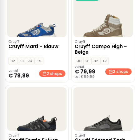
Cruyff
Cruyff
Cruyff Marti – Blauw
Cruyff Campo High –
Beige
32
33
34
+5
30
31
32
+7
vanaf
€ 79,99
vanaf
2 shops
2 shops
€ 79,99
tot € 99,99
Cruyff
Cruyff