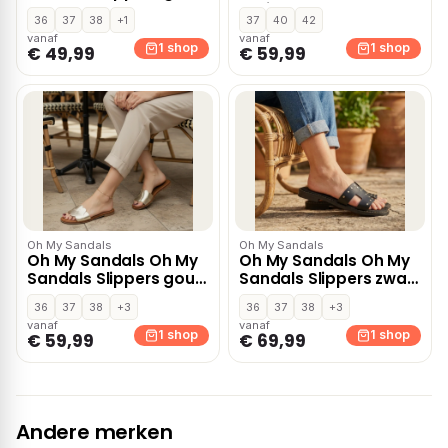
Leer
bruin Lak
36
37
38
+1
37
40
42
vanaf
vanaf
1 shop
1 shop
€ 49,99
€ 59,99
Oh My Sandals
Oh My Sandals
Oh My Sandals Oh My
Oh My Sandals Oh My
Sandals Slippers goud
Sandals Slippers zwart
Leer
Leer
36
37
38
+3
36
37
38
+3
vanaf
vanaf
1 shop
1 shop
€ 59,99
€ 69,99
Andere merken