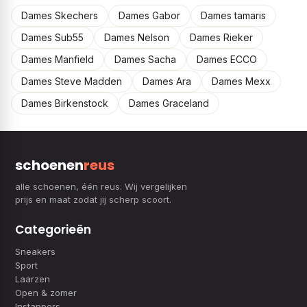
Dames Skechers
Dames Gabor
Dames tamaris
Dames Sub55
Dames Nelson
Dames Rieker
Dames Manfield
Dames Sacha
Dames ECCO
Dames Steve Madden
Dames Ara
Dames Mexx
Dames Birkenstock
Dames Graceland
schoenen
reus
alle schoenen, één reus. Wij vergelijken
prijs en maat zodat jij scherp scoort.
Categorieën
Sneakers
Sport
Laarzen
Open & zomer
Instappers