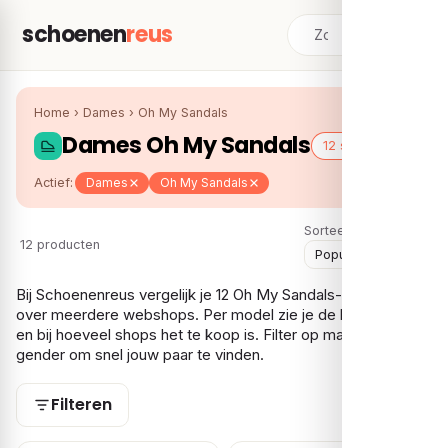
schoenen
reus
Home
›
Dames
›
Oh My Sandals
Dames Oh My Sandals
12 schoenen
Actief:
Dames
Oh My Sandals
Sorteer:
12 producten
Bij Schoenenreus vergelijk je 12 Oh My Sandals-schoenen
over meerdere webshops. Per model zie je de laagste prijs
en bij hoeveel shops het te koop is. Filter op maat, prijs en
gender om snel jouw paar te vinden.
Filteren