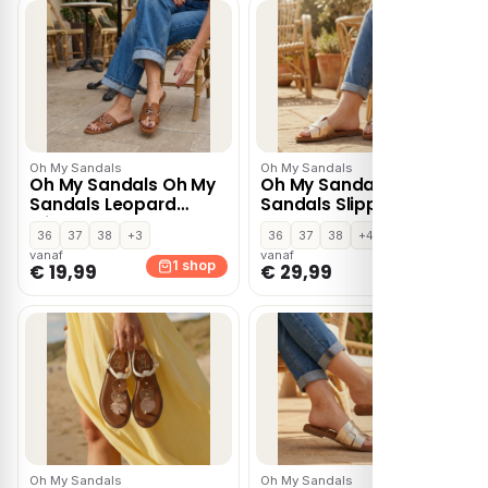
Oh My Sandals
Oh My Sandals
Oh My Sandals Oh My
Oh My Sandals Oh My
Sandals Leopard
Sandals Slippers
Slippers goud Leer –
brons Leer
36
37
38
+3
36
37
38
+4
Cognac
vanaf
vanaf
1 shop
1 shop
€ 19,99
€ 29,99
Oh My Sandals
Oh My Sandals