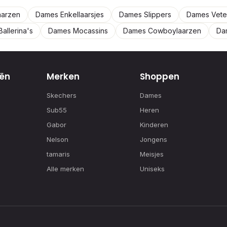
aarzen
Dames Enkellaarsjes
Dames Slippers
Dames Vete
allerina's
Dames Mocassins
Dames Cowboylaarzen
Da
ën
Merken
Shoppen
Skechers
Dames
Sub55
Heren
Gabor
Kinderen
Nelson
Jongens
tamaris
Meisjes
Alle merken
Uniseks