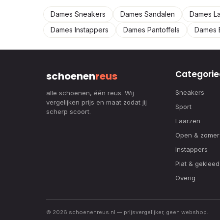
Dames Sneakers
Dames Sandalen
Dames L
Dames Instappers
Dames Pantoffels
Dames B
Categorie
schoenen
reus
Sneakers
alle schoenen, één reus. Wij
vergelijken prijs en maat zodat jij
Sport
scherp scoort.
Laarzen
Open & zomer
Instappers
Plat & gekleed
Overig
© 2026 schoenenreus.nl — prijsvergelijker, geen webshop.