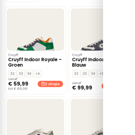
Cruyff
Cruyff
Cruyff Indoor Royale –
Cruyff Indoor Classic –
Groen
Blauw
32
33
34
+4
32
33
34
+5
vanaf
€ 59,99
vanaf
2 shops
2 shops
€ 99,99
tot € 69,99