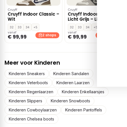
Cruyff
Cruyff
Cruyff Indoor Classic –
Cruyff Indoor Classic
Wit
Licht Grijs – Lichtgrijs
32
33
34
+5
32
33
34
+5
vanaf
vanaf
2 shops
2 shops
€ 99,99
€ 99,99
Meer voor Kinderen
Kinderen Sneakers
Kinderen Sandalen
Kinderen Veterboots
Kinderen Laarzen
Kinderen Regenlaarzen
Kinderen Enkellaarsjes
Kinderen Slippers
Kinderen Snowboots
Kinderen Cowboylaarzen
Kinderen Pantoffels
Kinderen Chelsea boots