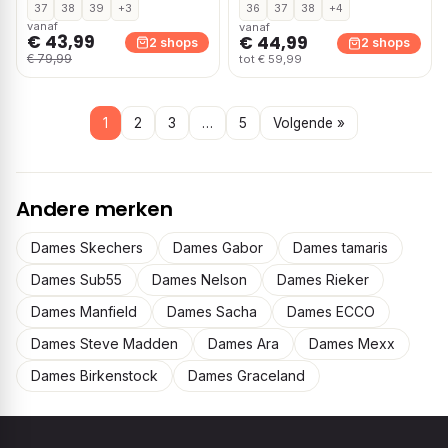
37
38
39
+3
36
37
38
+4
vanaf
vanaf
€ 43,99
€ 44,99
2 shops
2 shops
€ 79,99
tot € 59,99
1
2
3
…
5
Volgende »
Andere merken
Dames Skechers
Dames Gabor
Dames tamaris
Dames Sub55
Dames Nelson
Dames Rieker
Dames Manfield
Dames Sacha
Dames ECCO
Dames Steve Madden
Dames Ara
Dames Mexx
Dames Birkenstock
Dames Graceland