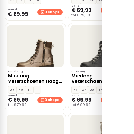
vanaf
€ 69,99
vanaf
3 shops
3 shops
€ 69,99
tot € 79,99
mustang
mustang
Mustang
Mustang
Veterschoenen Hoog
Veterschoenen Hoog
– Goudkleur
– Zwart
38
39
40
+1
36
37
38
+3
vanaf
vanaf
€ 69,99
€ 69,99
3 shops
3 shops
tot € 79,99
tot € 99,99