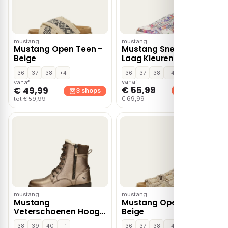
mustang
mustang
Mustang Open Teen –
Mustang Sneakers
Beige
Laag Kleuren – Overige
36
37
38
+4
36
37
38
+4
vanaf
vanaf
€ 55,99
€ 49,99
3 shops
3 shops
€ 69,99
tot € 59,99
mustang
mustang
Mustang
Mustang Open Teen –
Veterschoenen Hoog
Beige
– Goudkleur
38
39
40
+1
36
37
38
+4