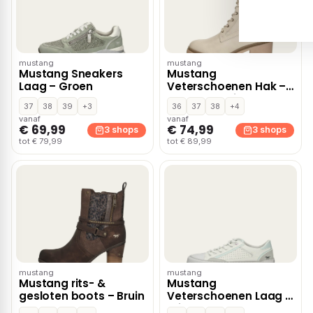
mustang
mustang
Mustang Sneakers
Mustang
Laag – Groen
Veterschoenen Hak –
Gebroken wit
37
38
39
+3
36
37
38
+4
vanaf
vanaf
€ 69,99
€ 74,99
3 shops
3 shops
tot € 79,99
tot € 89,99
mustang
mustang
Mustang rits- &
Mustang
gesloten boots – Bruin
Veterschoenen Laag –
Wit