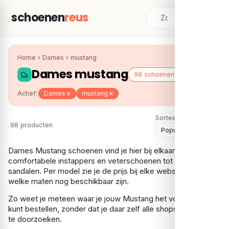
schoenen
reus
Home
›
Dames
›
mustang
Dames mustang
98 schoenen
Actief:
Dames
mustang
Sorteer:
98 producten
Dames Mustang schoenen vind je hier bij elkaar: van
comfortabele instappers en veterschoenen tot laarsjes en
sandalen. Per model zie je de prijs bij elke webshop en
welke maten nog beschikbaar zijn.
Zo weet je meteen waar je jouw Mustang het voordeligst
kunt bestellen, zonder dat je daar zelf alle shops voor hoeft
te doorzoeken.