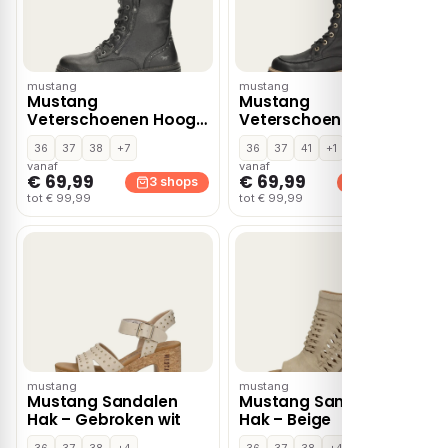
mustang
mustang
Mustang
Mustang
Veterschoenen Hoog
Veterschoenen Hoog
– Zwart
– Zwart
36
37
38
+7
36
37
41
+1
vanaf
vanaf
€ 69,99
€ 69,99
3 shops
3 shops
tot € 99,99
tot € 99,99
mustang
mustang
Mustang Sandalen
Mustang Sandalen
Hak – Gebroken wit
Hak – Beige
36
37
38
+4
36
37
38
+4