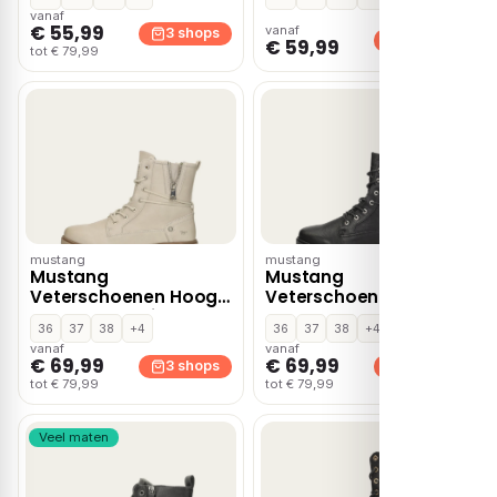
vanaf
€ 55,99
vanaf
3 shops
3 shops
€ 59,99
tot € 79,99
mustang
mustang
Mustang
Mustang
Veterschoenen Hoog
Veterschoenen Hoog
– Gebroken wit
– Zwart
36
37
38
+4
36
37
38
+4
vanaf
vanaf
€ 69,99
€ 69,99
3 shops
3 shops
tot € 79,99
tot € 79,99
Veel maten