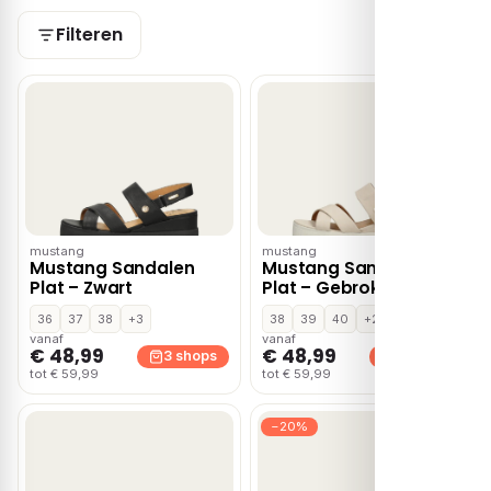
Filteren
mustang
mustang
Mustang Sandalen
Mustang Sandalen
Plat – Zwart
Plat – Gebroken wit
36
37
38
+3
38
39
40
+2
vanaf
vanaf
€ 48,99
€ 48,99
3 shops
3 shops
tot € 59,99
tot € 59,99
−20%