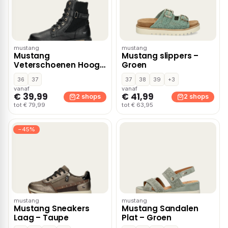
mustang
mustang
Mustang
Mustang slippers –
Veterschoenen Hoog
Groen
– Zwart
36
37
37
38
39
+3
vanaf
vanaf
€ 39,99
€ 41,99
2 shops
2 shops
tot € 79,99
tot € 63,95
−45%
mustang
mustang
Mustang Sneakers
Mustang Sandalen
Laag – Taupe
Plat – Groen