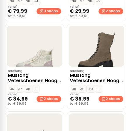
36
37
38
+4
36
37
38
+2
vanaf
vanaf
€ 79,99
€ 29,99
3 shops
2 shops
tot € 89,99
tot € 69,99
mustang
mustang
Mustang
Mustang
Veterschoenen Hoog
Veterschoenen Hoog
– Wit
– Taupe
36
37
38
+1
38
39
40
+1
vanaf
vanaf
€ 34,99
€ 39,99
2 shops
2 shops
tot € 69,99
tot € 99,99