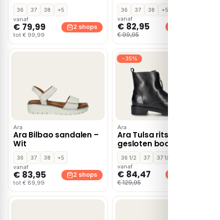
36
37
38
+5
36
37
38
+5
vanaf
vanaf
€ 82,95
€ 79,99
2 shops
2 shops
€ 99,95
tot € 99,99
−35%
Ara
Ara
Ara Bilbao sandalen –
Ara Tulsa rits- &
Wit
gesloten boots –
Zwart
36
37
38
+5
36 1/2
37
37 1/2
+8
vanaf
vanaf
€ 84,47
€ 83,95
2 shops
2 shops
€ 129,95
tot € 89,99