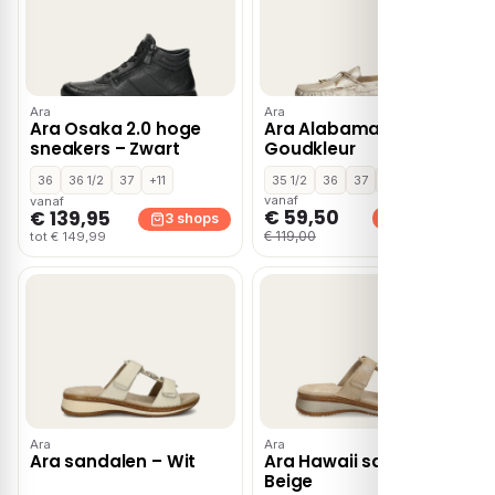
Ara
Ara
Ara Osaka 2.0 hoge
Ara Alabama Sport –
sneakers – Zwart
Goudkleur
36
36 1/2
37
+11
35 1/2
36
37
+1
vanaf
vanaf
€ 59,50
€ 139,95
2 shops
3 shops
€ 119,00
tot € 149,99
Ara
Ara
Ara sandalen – Wit
Ara Hawaii sandalen –
Beige