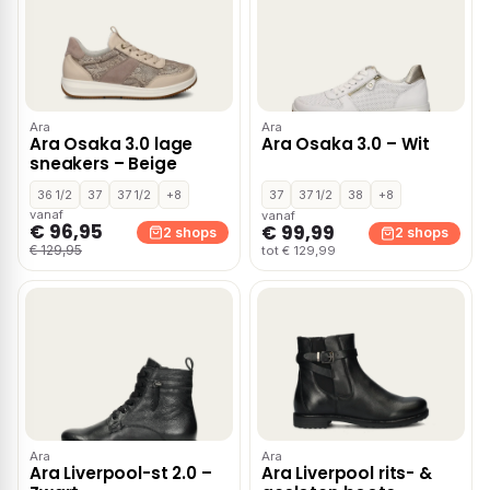
Ara
Ara
Ara Osaka 3.0 lage
Ara Osaka 3.0 – Wit
sneakers – Beige
36 1/2
37
37 1/2
+8
37
37 1/2
38
+8
vanaf
vanaf
€ 96,95
€ 99,99
2 shops
2 shops
€ 129,95
tot € 129,99
Ara
Ara
Ara Liverpool-st 2.0 –
Ara Liverpool rits- &