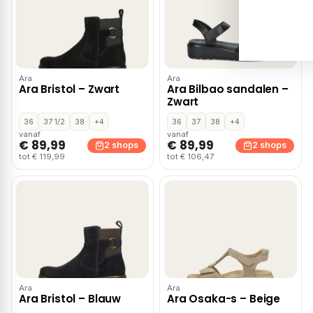
Ara
Ara
Ara Bristol – Zwart
Ara Bilbao sandalen –
Zwart
36
37 1/2
38
+4
36
37
38
+4
vanaf
vanaf
€ 89,99
€ 89,99
2 shops
2 shops
tot € 119,99
tot € 106,47
Ara
Ara
Ara Bristol – Blauw
Ara Osaka-s – Beige