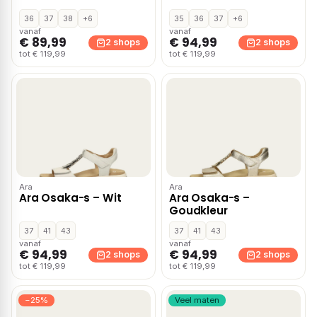
36
37
38
+6
35
36
37
+6
vanaf
vanaf
€ 89,99
€ 94,99
2 shops
2 shops
tot € 119,99
tot € 119,99
Ara
Ara
Ara Osaka-s – Wit
Ara Osaka-s –
Goudkleur
37
41
43
37
41
43
vanaf
vanaf
€ 94,99
€ 94,99
2 shops
2 shops
tot € 119,99
tot € 119,99
−25%
Veel maten