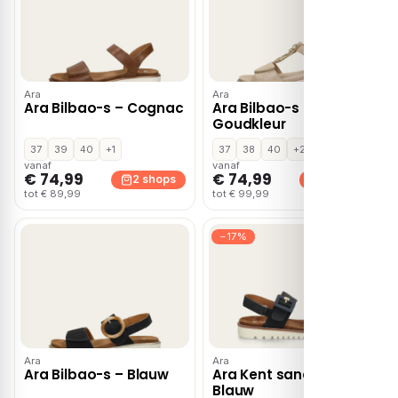
Ara
Ara
Ara Bilbao-s – Cognac
Ara Bilbao-s –
Goudkleur
37
39
40
+1
37
38
40
+2
vanaf
vanaf
€ 74,99
€ 74,99
2 shops
2 shops
tot € 89,99
tot € 99,99
−17%
Ara
Ara
Ara Bilbao-s – Blauw
Ara Kent sandalen –
Blauw