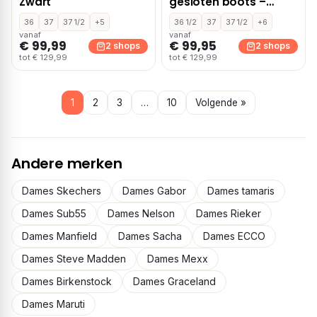
Zwart
gesloten boots –
Zwart
36
37
37 1/2
+5
36 1/2
37
37 1/2
+6
vanaf
vanaf
€ 99,99
€ 99,95
2 shops
2 shops
tot € 129,99
tot € 129,99
1
2
3
…
10
Volgende »
Andere merken
Dames Skechers
Dames Gabor
Dames tamaris
Dames Sub55
Dames Nelson
Dames Rieker
Dames Manfield
Dames Sacha
Dames ECCO
Dames Steve Madden
Dames Mexx
Dames Birkenstock
Dames Graceland
Dames Maruti