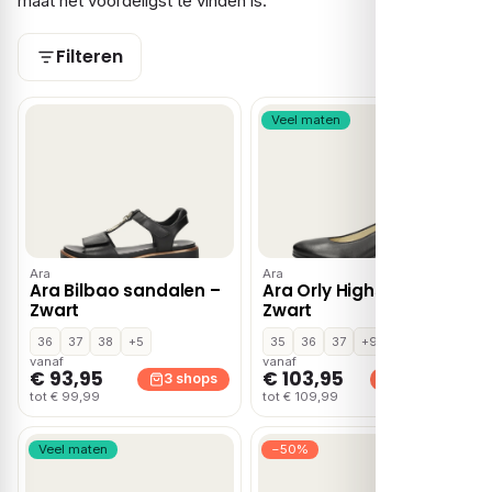
maat het voordeligst te vinden is.
Filteren
Veel maten
Ara
Ara
Ara Bilbao sandalen –
Ara Orly Highsoft –
Zwart
Zwart
36
37
38
+5
35
36
37
+9
vanaf
vanaf
€ 93,95
€ 103,95
3 shops
3 shops
tot € 99,99
tot € 109,99
Veel maten
−50%