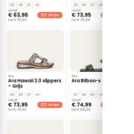
35
36
37
+6
35
36
37
+6
vanaf
vanaf
€ 63,95
€ 73,95
2 shops
2 shops
tot € 79,99
tot € 79,99
Ara
Ara
Ara Hawaii 2.0 slippers
Ara Bilbao-s – Zwart
– Grijs
35
36
37
+6
37
38
39
+4
vanaf
vanaf
€ 73,95
€ 74,99
2 shops
2 shops
tot € 79,99
tot € 89,99