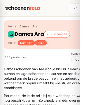
schoenen
reus
Home
›
Dames
›
Ara
Dames Ara
230 schoenen
Actief:
Dames
Ara
Sorteer:
230 producten
Damesschoenen van Ara vind je hier bij elkaar: van comfort­
pumps en lage schoenen tot laarzen en sandalen. Ara staat
bekend om de brede pasvorm en het gebruik van zacht leer,
wat het merk populair maakt bij wie stijl en draagcomfort
combineert.
Per model zie je de prijs bij elke webshop en welke maten er
nog beschikbaar zijn. Zo check je in één overzicht waar jouw