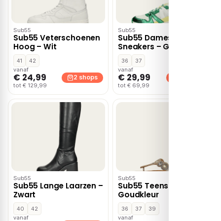
Sub55
Sub55
Sub55 Veterschoenen
Sub55 Dames
Hoog – Wit
Sneakers – Groen
41
42
36
37
vanaf
vanaf
€ 24,99
€ 29,99
2 shops
2 shops
tot € 129,99
tot € 69,99
Sub55
Sub55
Sub55 Lange Laarzen –
Sub55 Teenslippers –
Zwart
Goudkleur
40
42
36
37
39
vanaf
vanaf