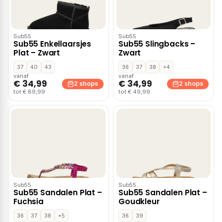
Sub55
Sub55
Sub55 Enkellaarsjes
Sub55 Slingbacks –
Plat – Zwart
Zwart
37
40
43
36
37
38
+4
vanaf
vanaf
€ 34,99
€ 34,99
2 shops
2 shops
tot € 89,99
tot € 49,99
Sub55
Sub55
Sub55 Sandalen Plat –
Sub55 Sandalen Plat –
Fuchsia
Goudkleur
36
37
38
+5
36
39