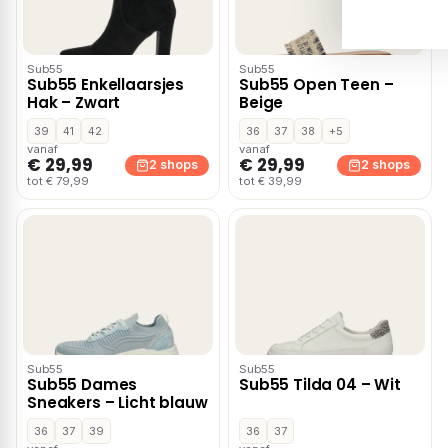
Sub55
Sub55
Sub55 Enkellaarsjes
Sub55 Open Teen –
Hak – Zwart
Beige
39
41
42
36
37
38
+5
vanaf
vanaf
€ 29,99
€ 29,99
2 shops
2 shops
tot € 79,99
tot € 39,99
Sub55
Sub55
Sub55 Dames
Sub55 Tilda 04 – Wit
Sneakers – Licht blauw
36
37
39
36
37