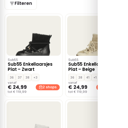
Filteren
Sub55
Sub55
Sub55 Enkellaarsjes
Sub55 Enkellaarsjes
Plat – Zwart
Plat – Beige
36
37
38
+3
36
38
41
+1
vanaf
vanaf
€ 24,99
€ 24,99
2 shops
2 shops
tot € 119,99
tot € 119,99