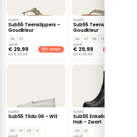
Sub55
Sub55
Sub55 Teenslippers –
Sub55 Teenslippers –
Goudkleur
Goudkleur
36
37
36
37
38
+1
vanaf
vanaf
€ 29,99
€ 29,99
2 shops
2 shops
tot € 39,99
tot € 39,99
Sub55
Sub55
Sub55 Tilda 06 – Wit
Sub55 Enkellaarsjes
Hak – Zwart
40
41
42
+1
40
41
vanaf
vanaf