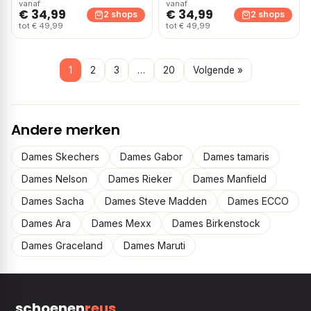
vanaf
vanaf
€ 34,99
€ 34,99
2 shops
2 shops
tot € 49,99
tot € 49,99
1
2
3
…
20
Volgende »
Andere merken
Dames Skechers
Dames Gabor
Dames tamaris
Dames Nelson
Dames Rieker
Dames Manfield
Dames Sacha
Dames Steve Madden
Dames ECCO
Dames Ara
Dames Mexx
Dames Birkenstock
Dames Graceland
Dames Maruti
schoenen
reus