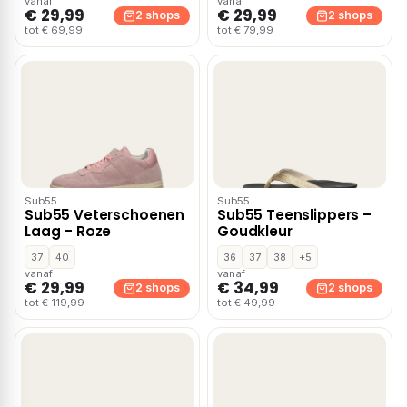
vanaf
vanaf
€ 29,99
€ 29,99
2 shops
2 shops
tot € 69,99
tot € 79,99
Sub55
Sub55
Sub55 Veterschoenen
Sub55 Teenslippers –
Laag – Roze
Goudkleur
37
40
36
37
38
+5
vanaf
vanaf
€ 29,99
€ 34,99
2 shops
2 shops
tot € 119,99
tot € 49,99