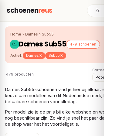
schoenen
reus
Home
›
Dames
›
Sub55
Dames Sub55
479 schoenen
Actief:
Dames
Sub55
Sorteer:
479 producten
Dames Sub55-schoenen vind je hier bij elkaar: een ruime
keuze aan modellen van dit Nederlandse merk, bekend om
betaalbare schoenen voor alledag.
Per model zie je de prijs bij elke webshop en welke maten er
nog beschikbaar zijn. Zo vind je snel het paar dat je zoekt, bij
de shop waar het het voordeligst is.