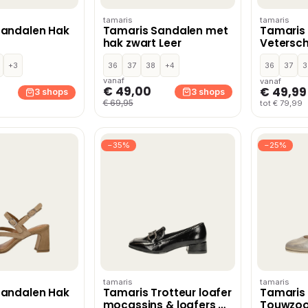
tamaris
tamaris
Sandalen Hak
Tamaris Sandalen met
Tamaris
hak zwart Leer
Vetersc
Zwart
+3
36
37
38
+4
36
37
3
vanaf
vanaf
€ 49,00
€ 49,99
3 shops
3 shops
€ 69,95
tot € 79,99
−35%
−25%
tamaris
tamaris
Sandalen Hak
Tamaris Trotteur loafer
Tamaris
mocassins & loafers –
Touwzoo