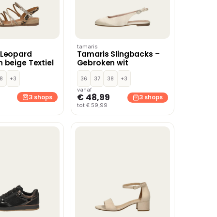
tamaris
 Leopard
Tamaris Slingbacks –
 beige Textiel
Gebroken wit
8
+3
36
37
38
+3
vanaf
€ 48,99
3 shops
3 shops
tot € 59,99