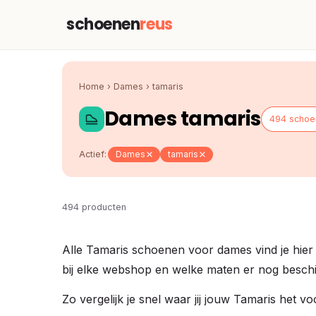
schoenen
reus
Home
›
Dames
›
tamaris
Dames tamaris
494 schoe
Actief:
Dames
tamaris
494 producten
Alle Tamaris schoenen voor dames vind je hier o
bij elke webshop en welke maten er nog beschi
Zo vergelijk je snel waar jij jouw Tamaris het v