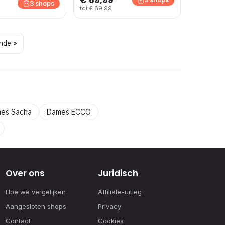
3 shops
tot € 69,99
nde »
es Sacha
Dames ECCO
Over ons
Juridisch
Hoe we vergelijken
Affiliate-uitleg
Aangesloten shops
Privacy
Contact
Cookies