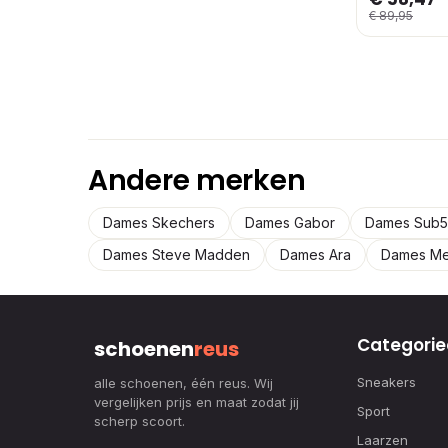
€ 89,95
Andere merken
Dames Skechers
Dames Gabor
Dames Sub5
Dames Steve Madden
Dames Ara
Dames M
Categorie
schoenen
reus
Sneakers
alle schoenen, één reus. Wij
vergelijken prijs en maat zodat jij
Sport
scherp scoort.
Laarzen