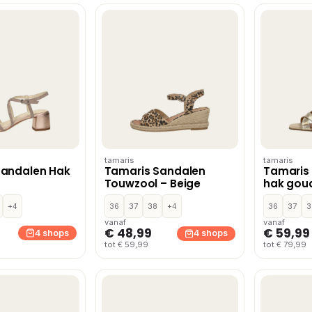
tamaris
tamaris
Sandalen Hak
Tamaris Sandalen
Tamaris
Touwzool – Beige
hak goud
+4
36
37
38
+4
36
37
3
vanaf
vanaf
€ 48,99
€ 59,99
4 shops
4 shops
tot € 59,99
tot € 79,99