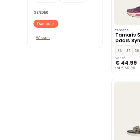
GENDER
Dames
×
tamaris
Tamaris 
Wissen
paars Syn
36
37
38
vanaf
€ 44,99
tot € 89,99