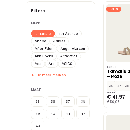
−30%
Filters
MERK
tamaris
×
5th Avenue
Abeba
Adidas
After Eden
Angel Alarcon
Ann Rocks
Antarctica
Aqa
Ara
ASICS
tamaris
Tamaris 
+ 192 meer merken
– Roze
36
37
38
MAAT
vanaf
€ 41,97
35
36
37
38
€ 59,95
39
40
41
42
43