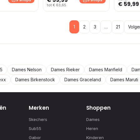
€ 59,99
tot € 63,65
1
2
3
…
21
Volge
5
Dames Nelson
Dames Rieker
Dames Manfield
Dam
exx
Dames Birkenstock
Dames Graceland
Dames Maruti
ën
Merken
Shoppen
Skechers
Dames
Sub55
Heren
Gabor
Kinderen