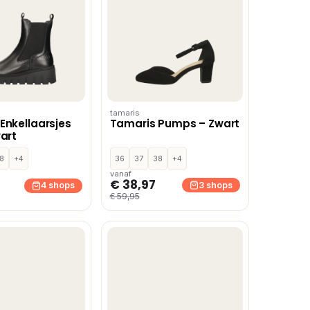
tamaris
Enkellaarsjes
Tamaris Pumps – Zwart
wart
8
+4
36
37
38
+4
vanaf
€ 38,97
3 shops
4 shops
€ 59,95