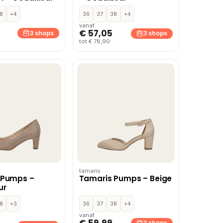
8
+4
36
37
38
+4
vanaf
€ 57,05
3 shops
3 shops
tot € 78,90
tamaris
 Pumps –
Tamaris Pumps – Beige
ur
8
+3
36
37
38
+4
vanaf
€ 59,99
3 shops