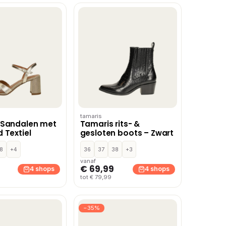
tamaris
 Sandalen met
Tamaris rits- &
 Textiel
gesloten boots – Zwart
8
+4
36
37
38
+3
vanaf
€ 69,99
4 shops
4 shops
tot € 79,99
−35%