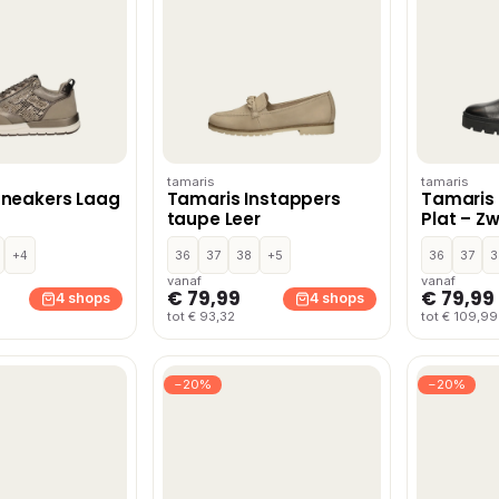
tamaris
tamaris
Sneakers Laag
Tamaris Instappers
Tamaris 
taupe Leer
Plat – Z
+4
36
37
38
+5
36
37
3
vanaf
vanaf
€ 79,99
€ 79,99
4 shops
4 shops
tot € 93,32
tot € 109,99
−20%
−20%