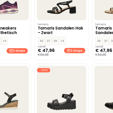
tamaris
tamaris
Sneakers
Tamaris Sandalen Hak
Tamaris
thetisch
– Zwart
Sandalen
+4
36
37
38
+4
36
37
3
vanaf
vanaf
€ 47,96
€ 47,96
3 shops
3 shops
€ 59,95
€ 59,95
−30%