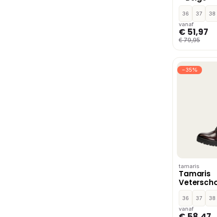
36
37
38
vanaf
€ 51,97
€ 79,95
−35%
tamaris
Tamaris
Vetersch
Bordeaux
36
37
38
vanaf
€ 58,47