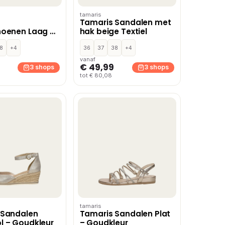
tamaris
Tamaris Sandalen met
hoenen Laag –
hak beige Textiel
8
+4
36
37
38
+4
vanaf
€ 49,99
3 shops
3 shops
tot € 80,08
tamaris
 Sandalen
Tamaris Sandalen Plat
l – Goudkleur
– Goudkleur