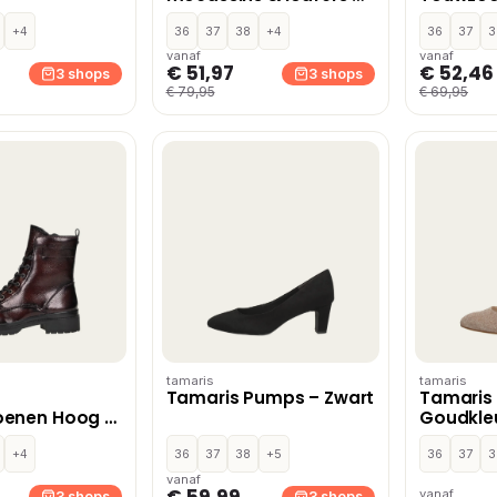
Zwart
+4
36
37
38
+4
36
37
3
vanaf
vanaf
€ 51,97
€ 52,46
3 shops
3 shops
€ 79,95
€ 69,95
tamaris
tamaris
Tamaris Pumps – Zwart
Tamaris
oenen Hoog –
Goudkle
+4
36
37
38
+5
36
37
3
vanaf
€ 59,99
vanaf
3 shops
3 shops