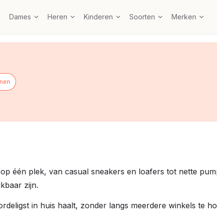
Dames
Heren
Kinderen
Soorten
Merken
nen
p één plek, van casual sneakers en loafers tot nette pumps
kbaar zijn.
oordeligst in huis haalt, zonder langs meerdere winkels te h