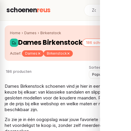
schoenen
reus
Home
›
Dames
›
Birkenstock
Dames Birkenstock
186 schoenen
Actief:
Dames
Birkenstock
Sorteer:
186 producten
Dames Birkenstock schoenen vind je hier in een ruime
keuze bij elkaar: van klassieke sandalen en slippers tot
gesloten modellen voor de koudere maanden. Per paar zie
je de prijs bij elke webshop en welke maten er nog
beschikbaar zijn.
Zo zie je in één oogopslag waar jouw favoriete Birkenstock
het voordeligst te koop is, zonder zelf meerdere shops te