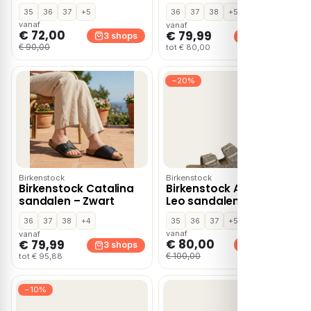
35
36
37
+5
36
37
38
+5
vanaf
vanaf
€ 72,00
€ 79,99
3 shops
3 shops
€ 90,00
tot € 80,00
−20%
Birkenstock
Birkenstock
Birkenstock Catalina
Birkenstock Arizona
sandalen – Zwart
Leo sandalen – Bruin
36
37
38
+4
35
36
37
+5
vanaf
vanaf
€ 80,00
€ 79,99
3 shops
3 shops
€ 100,00
tot € 95,88
−10%