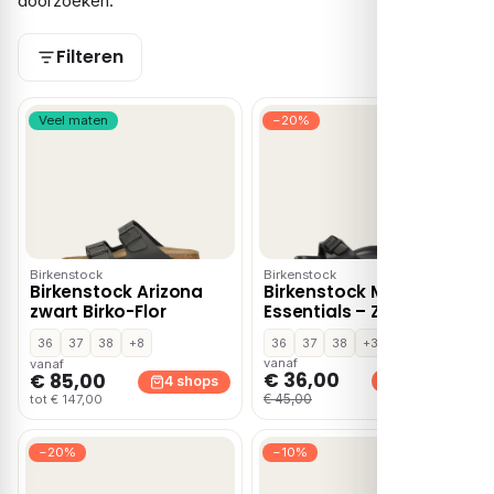
doorzoeken.
Filteren
Veel maten
−20%
Birkenstock
Birkenstock
Birkenstock Arizona
Birkenstock Madrid
zwart Birko-Flor
Essentials – Zwart
36
37
38
+8
36
37
38
+3
vanaf
vanaf
€ 36,00
€ 85,00
3 shops
4 shops
€ 45,00
tot € 147,00
−20%
−10%