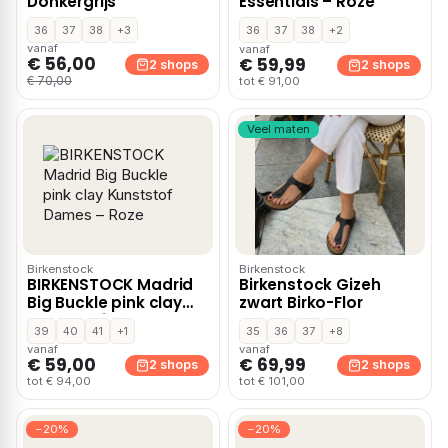
Donkergrijs
Essentials – Roze
36
37
38
+3
36
37
38
+2
vanaf
vanaf
€ 56,00
€ 59,99
2 shops
2 shops
€ 70,00
tot € 91,00
Veel maten
Birkenstock
Birkenstock
BIRKENSTOCK Madrid
Birkenstock Gizeh
Big Buckle pink clay
zwart Birko-Flor
Kunststof Dames –
39
40
41
+1
35
36
37
+8
Roze
vanaf
vanaf
€ 59,00
€ 69,99
2 shops
2 shops
tot € 94,00
tot € 101,00
−20%
−20%