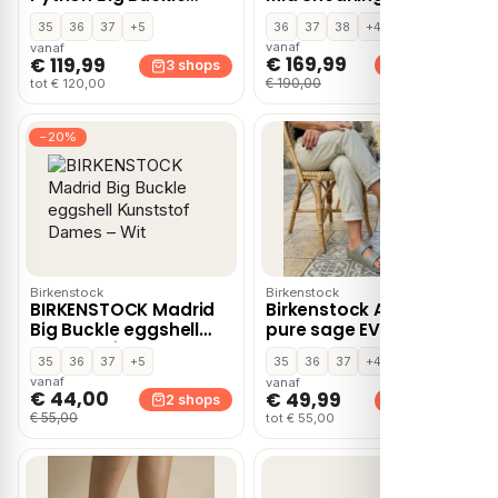
sandalen – Taupe
veterboots – Cognac
35
36
37
+5
36
37
38
+4
vanaf
vanaf
€ 169,99
€ 119,99
3 shops
3 shops
€ 190,00
tot € 120,00
−20%
Birkenstock
Birkenstock
BIRKENSTOCK Madrid
Birkenstock Arizona
Big Buckle eggshell
pure sage EVA – Groen
Kunststof Dames –
35
36
37
+5
35
36
37
+4
Wit
vanaf
vanaf
€ 44,00
€ 49,99
2 shops
2 shops
€ 55,00
tot € 55,00