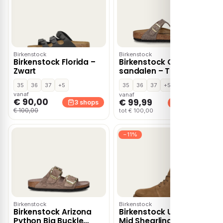
Birkenstock
Birkenstock
Birkenstock Florida –
Birkenstock Gizeh
Zwart
sandalen – Taupe
35
36
37
+5
35
36
37
+5
vanaf
vanaf
€ 90,00
€ 99,99
3 shops
3 shops
€ 100,00
tot € 100,00
−11%
Birkenstock
Birkenstock
Birkenstock Arizona
Birkenstock Uppsala
Python Big Buckle
Mid Shearling