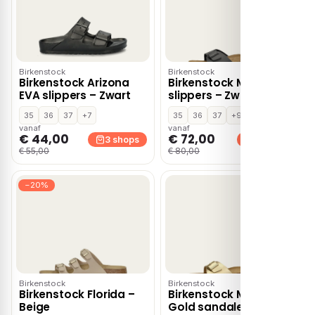
Birkenstock
Birkenstock
Birkenstock Arizona
Birkenstock Madrid
EVA slippers – Zwart
slippers – Zwart
35
36
37
+7
35
36
37
+9
vanaf
vanaf
€ 44,00
€ 72,00
3 shops
3 shops
€ 55,00
€ 80,00
−20%
Birkenstock
Birkenstock
Birkenstock Florida –
Birkenstock Madrid
Beige
Gold sandalen – Goud