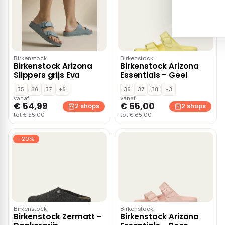
Birkenstock
Birkenstock
Birkenstock Arizona
Birkenstock Arizona
Slippers grijs Eva
Essentials – Geel
35
36
37
+6
36
37
38
+3
vanaf
vanaf
€ 54,99
€ 55,00
2 shops
2 shops
tot € 55,00
tot € 65,00
−20%
Birkenstock
Birkenstock
Birkenstock Zermatt –
Birkenstock Arizona