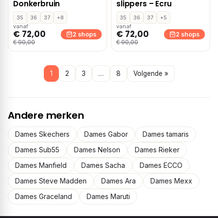
Donkerbruin
slippers – Ecru
35
36
37
+8
35
36
37
+5
vanaf
vanaf
€ 72,00
€ 72,00
2 shops
2 shops
€ 90,00
€ 90,00
1
2
3
…
8
Volgende »
Andere merken
Dames Skechers
Dames Gabor
Dames tamaris
Dames Sub55
Dames Nelson
Dames Rieker
Dames Manfield
Dames Sacha
Dames ECCO
Dames Steve Madden
Dames Ara
Dames Mexx
Dames Graceland
Dames Maruti