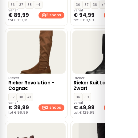
36
37
38
+4
36
37
38
+4
vanaf
vanaf
€ 89,99
€ 94,99
3 shops
3 shops
tot € 119,99
tot € 119,99
Rieker
Rieker
Rieker Revolution –
Rieker Kuit Laarzen –
Cognac
Zwart
37
38
41
36
39
vanaf
vanaf
€ 39,99
€ 49,99
2 shops
2 shops
tot € 99,99
tot € 129,99