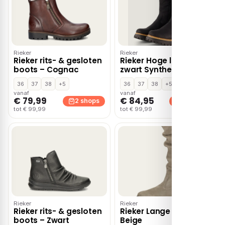
Rieker
Rieker
Rieker rits- & gesloten
Rieker Hoge laarzen
boots – Cognac
zwart Synthetisch
36
37
38
+5
36
37
38
+5
vanaf
vanaf
€ 79,99
€ 84,95
2 shops
2 shops
tot € 99,99
tot € 99,99
Rieker
Rieker
Rieker rits- & gesloten
Rieker Lange Laarzen –
boots – Zwart
Beige