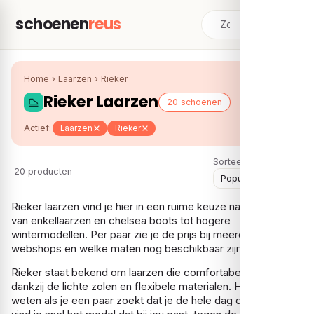
schoenen
reus
Home
›
Laarzen
›
Rieker
Rieker Laarzen
20 schoenen
Actief:
Laarzen
Rieker
Sorteer:
20 producten
Rieker laarzen vind je hier in een ruime keuze naast elkaar,
van enkellaarzen en chelsea boots tot hogere
wintermodellen. Per paar zie je de prijs bij meerdere
webshops en welke maten nog beschikbaar zijn.
Rieker staat bekend om laarzen die comfortabel zitten
dankzij de lichte zolen en flexibele materialen. Handig om te
weten als je een paar zoekt dat je de hele dag draagt. Zo