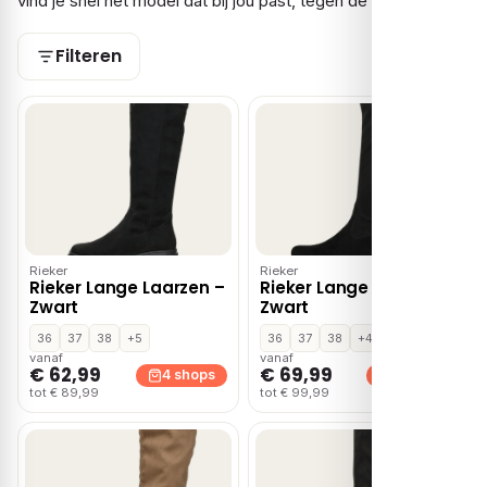
vind je snel het model dat bij jou past, tegen de beste prijs.
Filteren
Rieker
Rieker
Rieker Lange Laarzen –
Rieker Lange Laarzen –
Zwart
Zwart
36
37
38
+5
36
37
38
+4
vanaf
vanaf
€ 62,99
€ 69,99
4 shops
3 shops
tot € 89,99
tot € 99,99