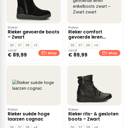
Rieker
Rieker
Rieker gevoerde boots
Rieker comfort
– Zwart
gevoerde leren
enkelboots zwart –
36
37
38
+5
36
37
38
+4
Zwart zwart
vanaf
vanaf
1 shop
1 shop
€ 89,99
€ 89,99
Rieker
Rieker
Rieker suède hoge
Rieker rits- & gesloten
laarzen cognac
boots – Zwart
36
37
38
+4
36
37
38
+4