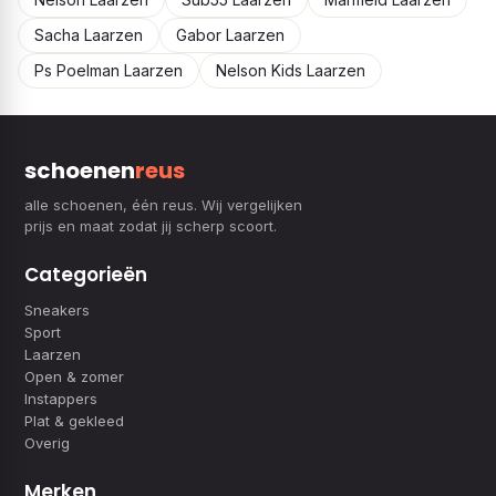
Sacha Laarzen
Gabor Laarzen
Ps Poelman Laarzen
Nelson Kids Laarzen
schoenen
reus
alle schoenen, één reus. Wij vergelijken
prijs en maat zodat jij scherp scoort.
Categorieën
Sneakers
Sport
Laarzen
Open & zomer
Instappers
Plat & gekleed
Overig
Merken