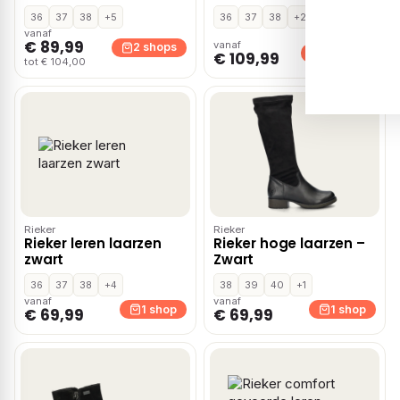
36
37
38
+5
36
37
38
+2
vanaf
€ 89,99
vanaf
2 shops
2 shops
€ 109,99
tot € 104,00
Rieker
Rieker
Rieker leren laarzen
Rieker hoge laarzen –
zwart
Zwart
36
37
38
+4
38
39
40
+1
vanaf
vanaf
1 shop
1 shop
€ 69,99
€ 69,99