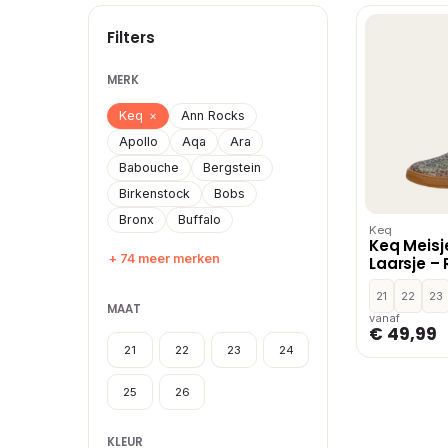
Filters
MERK
Keq
×
Ann Rocks
Apollo
Aqa
Ara
Babouche
Bergstein
Birkenstock
Bobs
Bronx
Buffalo
Keq
Keq Meisj
+ 74 meer merken
Laarsje –
21
22
23
MAAT
vanaf
€ 49,99
21
22
23
24
25
26
KLEUR