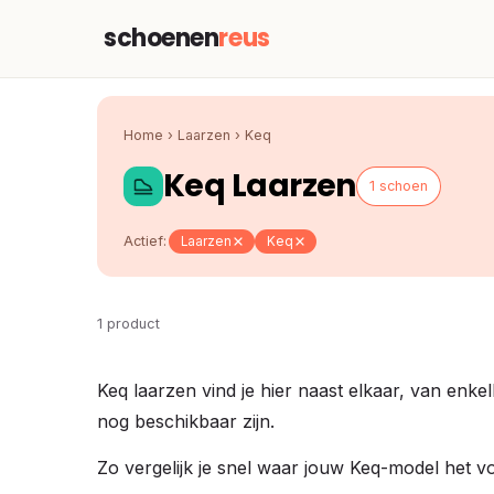
schoenen
reus
Home
›
Laarzen
›
Keq
Keq Laarzen
1 schoen
Actief:
Laarzen
Keq
1 product
Keq laarzen vind je hier naast elkaar, van enk
nog beschikbaar zijn.
Zo vergelijk je snel waar jouw Keq-model het v