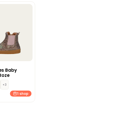
es Baby
 Roze
+3
1 shop