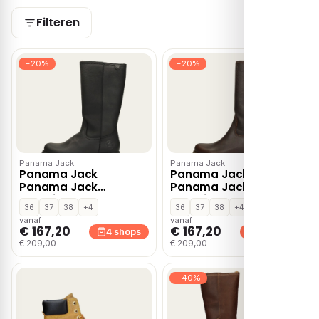
Filteren
−20%
−20%
Panama Jack
Panama Jack
Panama Jack
Panama Jack
Panama Jack
Panama Jack
Bambina B60 Laarzen
Bambina B82 Laarzen
36
37
38
+4
36
37
38
+4
zwart Leer
bruin Leer
vanaf
vanaf
€ 167,20
€ 167,20
4 shops
3 shops
€ 209,00
€ 209,00
−40%