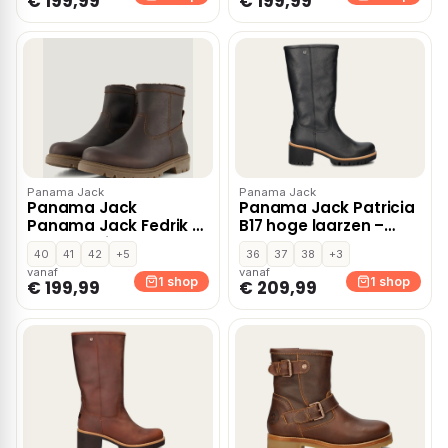
€ 199,99
€ 199,99
Panama Jack
Panama Jack
Panama Jack
Panama Jack Patricia
Panama Jack Fedrik C1
B17 hoge laarzen –
Boots bruin Leer
Zwart
40
41
42
+5
36
37
38
+3
vanaf
vanaf
1 shop
1 shop
€ 199,99
€ 209,99