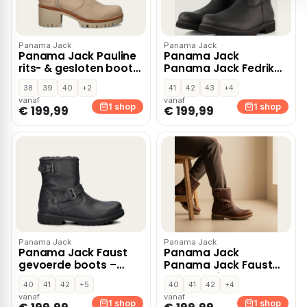
Panama Jack
Panama Jack
Panama Jack Pauline
Panama Jack
rits- & gesloten boots
Panama Jack Fedrik
– Ecru
C2 Boots zwart Leer
38
39
40
+2
41
42
43
+4
vanaf
vanaf
1 shop
1 shop
€ 199,99
€ 199,99
Panama Jack
Panama Jack
Panama Jack Faust
Panama Jack
gevoerde boots –
Panama Jack Faust
Zwart
Boots bruin Leer
40
41
42
+5
40
41
42
+4
vanaf
vanaf
1 shop
1 shop