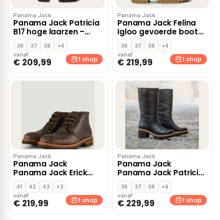
Panama Jack
Panama Jack
Panama Jack Patricia
Panama Jack Felina
B17 hoge laarzen –
Igloo gevoerde boots
Bruin
– Cognac
36
37
38
+4
36
37
38
+4
vanaf
vanaf
1 shop
1 shop
€ 209,99
€ 219,99
Panama Jack
Panama Jack
Panama Jack
Panama Jack
Panama Jack Erick
Panama Jack Patricia
Igloo C2 Igloo Boots
Igloo B5 Laarzen zwart
41
42
43
+3
36
37
38
+4
taupe Leer
vanaf
vanaf
1 shop
1 shop
€ 219,99
€ 229,99