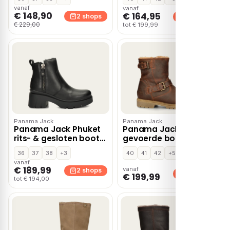
vanaf
vanaf
€ 148,90
€ 164,95
2 shops
2 shops
€ 229,00
tot € 199,99
Panama Jack
Panama Jack
Panama Jack Phuket
Panama Jack Faust
rits- & gesloten boots
gevoerde boots –
– Zwart
Cognac
36
37
38
+3
40
41
42
+5
vanaf
€ 189,99
vanaf
2 shops
2 shops
€ 199,99
tot € 194,00