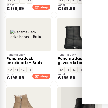
41
43
44
+2
40
41
42
+5
bruin Leer
vanaf
vanaf
1 shop
1 shop
€ 179,99
€ 189,99
Panama Jack
Panama Jack
Panama Jack
Panama Jack Fedro
enkelboots – Bruin
gevoerde boots –
Zwart
40
41
42
+5
40
41
42
+3
vanaf
vanaf
1 shop
1 shop
€ 199,99
€ 199,99