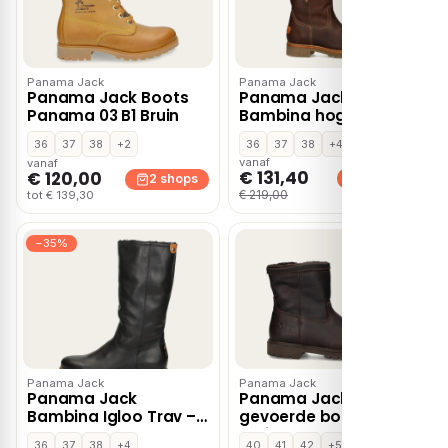
Panama Jack
Panama Jack
Panama Jack Boots
Panama Jack
Panama 03 B1 Bruin
Bambina hoge laarzen
– Cognac
36
37
38
+2
36
37
38
+4
vanaf
vanaf
€ 131,40
€ 120,00
2 shops
2 shops
€ 219,00
tot € 139,30
−35%
Panama Jack
Panama Jack
Panama Jack
Panama Jack Fedro
Bambina Igloo Trav –
gevoerde boots –
Zwart
Bruin
36
37
38
+4
40
41
42
+5