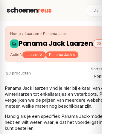
schoenen
reus
Home
›
Laarzen
›
Panama Jack
Panama Jack Laarzen
28 schoenen
Actief:
Laarzen
Panama Jack
Sorteer:
28 producten
Panama Jack laarzen vind je hier bij elkaar: van gevoerde
winterlaarzen tot enkellaarsjes en veterboots. Per model
vergelijken we de prijzen van meerdere webshops en zie je
meteen welke maten nog beschikbaar zijn.
Handig als je een specifiek Panama Jack-model op het oog
hebt en wilt weten waar je dat het voordeligst in jouw maat
kunt bestellen.