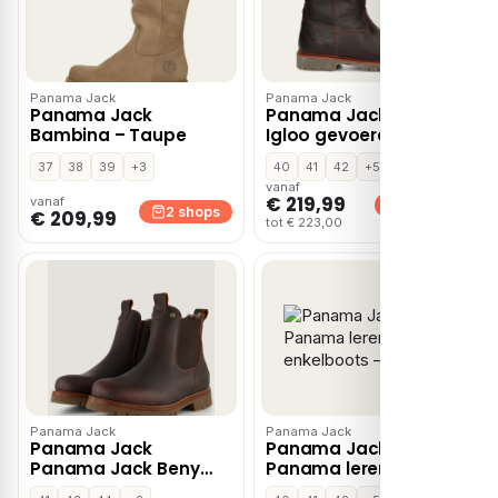
Panama Jack
Panama Jack
Panama Jack
Panama Jack Fedro
Bambina – Taupe
Igloo gevoerde boots
– Cognac
37
38
39
+3
40
41
42
+5
vanaf
€ 219,99
vanaf
2 shops
2 shops
€ 209,99
tot € 223,00
Panama Jack
Panama Jack
Panama Jack
Panama Jack Bota
Panama Jack Beny
Panama leren
Igloo C2 Igloo Boots
enkelboots – Bruin