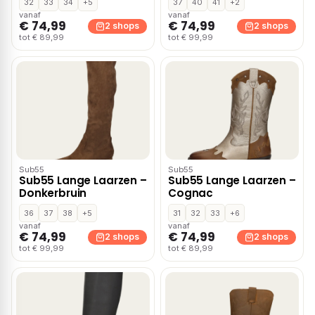
32
33
34
+5
37
40
41
+2
vanaf
vanaf
€ 74,99
€ 74,99
2 shops
2 shops
tot € 89,99
tot € 99,99
Sub55
Sub55
Sub55 Lange Laarzen –
Sub55 Lange Laarzen –
Donkerbruin
Cognac
36
37
38
+5
31
32
33
+6
vanaf
vanaf
€ 74,99
€ 74,99
2 shops
2 shops
tot € 99,99
tot € 89,99