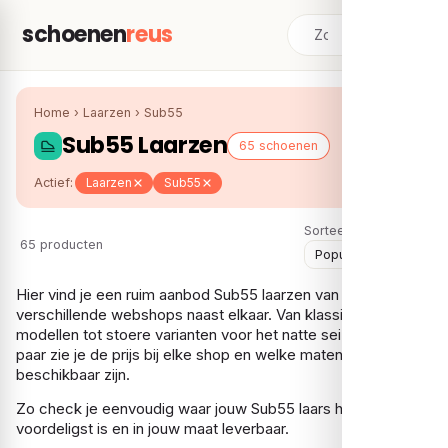
schoenen
reus
Home
›
Laarzen
›
Sub55
Sub55 Laarzen
65 schoenen
Actief:
Laarzen
Sub55
Sorteer:
65 producten
Hier vind je een ruim aanbod Sub55 laarzen van
verschillende webshops naast elkaar. Van klassieke
modellen tot stoere varianten voor het natte seizoen – per
paar zie je de prijs bij elke shop en welke maten er nog
beschikbaar zijn.
Zo check je eenvoudig waar jouw Sub55 laars het
voordeligst is en in jouw maat leverbaar.