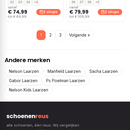
32
33
34
+5
36
37
38
+5
vanaf
vanaf
€ 74,99
€ 79,99
2 shops
2 shops
tot € 89,99
tot € 109,99
1
2
3
Volgende »
Andere merken
Nelson Laarzen
Manfield Laarzen
Sacha Laarzen
Gabor Laarzen
Ps Poelman Laarzen
Nelson Kids Laarzen
schoenen
reus
alle schoenen, één reus. Wij vergelijken