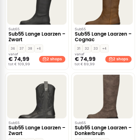
Sub55
Sub55
Sub55 Lange Laarzen –
Sub55 Lange Laarzen –
Zwart
Cognac
36
37
38
+6
31
32
33
+4
vanaf
vanaf
€ 74,99
€ 74,99
2 shops
2 shops
tot € 109,99
tot € 89,99
Sub55
Sub55
Sub55 Lange Laarzen –
Sub55 Lange Laarzen –
Zwart
Donkerbruin