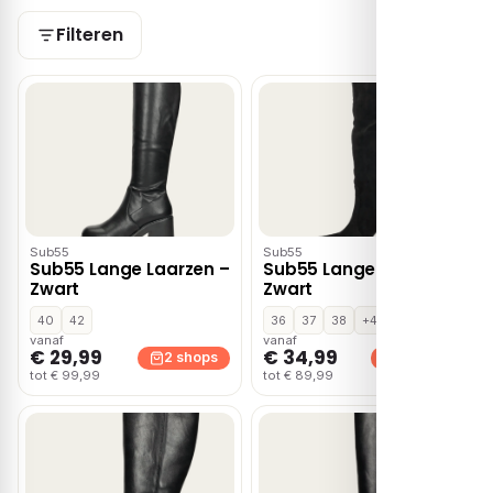
Filteren
Sub55
Sub55
Sub55 Lange Laarzen –
Sub55 Lange Laarzen –
Zwart
Zwart
40
42
36
37
38
+4
vanaf
vanaf
€ 29,99
€ 34,99
2 shops
2 shops
tot € 99,99
tot € 89,99