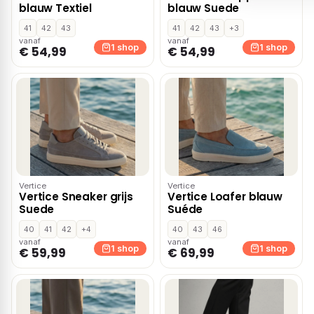
blauw Textiel
blauw Suede
41
42
43
41
42
43
+3
vanaf
vanaf
1 shop
1 shop
€ 54,99
€ 54,99
Vertice
Vertice
Vertice Sneaker grijs
Vertice Loafer blauw
Suede
Suéde
40
41
42
+4
40
43
46
vanaf
vanaf
1 shop
1 shop
€ 59,99
€ 69,99