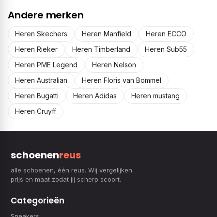
Andere merken
Heren Skechers
Heren Manfield
Heren ECCO
Heren Rieker
Heren Timberland
Heren Sub55
Heren PME Legend
Heren Nelson
Heren Australian
Heren Floris van Bommel
Heren Bugatti
Heren Adidas
Heren mustang
Heren Cruyff
schoenen
reus
alle schoenen, één reus. Wij vergelijken
prijs en maat zodat jij scherp scoort.
Categorieën
Sneakers