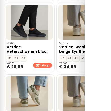
Vertice
Vertice
Vertice
Vertice Sneakers
Veterschoenen blauw
beige Synthetisch
Leer
41
42
43
40
41
42
+3
vanaf
vanaf
1 shop
1 shop
€ 29,99
€ 34,99