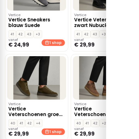
Vertice
Vertice
Vertice Sneakers
Vertice Veterboots
blauw Suede
zwart Nubuck
41
42
43
+3
41
42
43
+3
vanaf
vanaf
1 shop
1 shop
€ 24,99
€ 29,99
Vertice
Vertice
Vertice
Vertice
Veterschoenen groen
Veterschoenen bruin
Suede
Leer
40
41
42
+4
40
41
42
+2
vanaf
vanaf
1 shop
1 shop
€ 29,99
€ 29,99