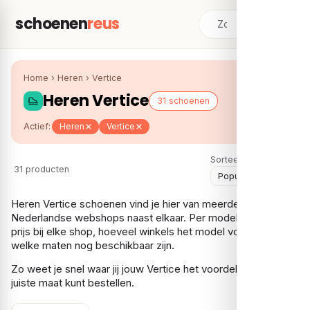
schoenen
reus
Home
›
Heren
›
Vertice
Heren Vertice
31 schoenen
Actief:
Heren
Vertice
Sorteer:
31 producten
Heren Vertice schoenen vind je hier van meerdere
Nederlandse webshops naast elkaar. Per model zie je de
prijs bij elke shop, hoeveel winkels het model voeren en
welke maten nog beschikbaar zijn.
Zo weet je snel waar jij jouw Vertice het voordeligst in de
juiste maat kunt bestellen.