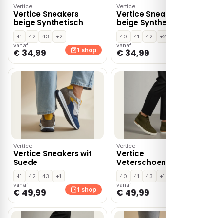
Vertice
Vertice
Vertice Sneakers
Vertice Sneakers
beige Synthetisch
beige Synthetisch
41
42
43
+2
40
41
42
+2
vanaf
vanaf
1 shop
1 shop
€ 34,99
€ 34,99
Vertice
Vertice
Vertice Sneakers wit
Vertice
Suede
Veterschoenen groen
Suede
41
42
43
+1
40
41
43
+1
vanaf
vanaf
1 shop
1 shop
€ 49,99
€ 49,99