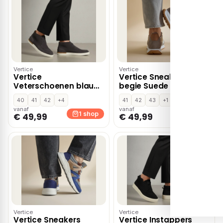
Vertice
Vertice
Vertice
Vertice Sneakers
Veterschoenen blauw
begie Suede – Beige
Suede
40
41
42
+4
41
42
43
+1
vanaf
vanaf
1 shop
1 shop
€ 49,99
€ 49,99
Vertice
Vertice
Vertice Sneakers
Vertice Instappers