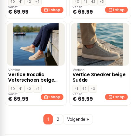
40
41
42
+4
40
41
42
+3
vanaf
vanaf
1 shop
1 shop
€ 69,99
€ 69,99
Vertice
Vertice
Vertice Rosalia
Vertice Sneaker beige
Veterschoen beige
Suède
Suede
40
41
42
+4
41
42
43
vanaf
vanaf
1 shop
1 shop
€ 69,99
€ 69,99
1
2
Volgende »