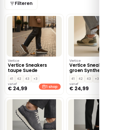
Filteren
Vertice
Vertice
Vertice Sneakers
Vertice Sneakers
taupe Suede
groen Synthetisch
41
42
43
+3
41
42
43
+3
vanaf
vanaf
1 shop
1 shop
€ 24,99
€ 24,99