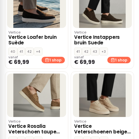
Vertice
Vertice
Vertice Loafer bruin
Vertice Instappers
Suède
bruin Suede
40
41
42
+4
41
42
43
+3
vanaf
vanaf
1 shop
1 shop
€ 69,99
€ 69,99
Vertice
Vertice
Vertice Rosalia
Vertice
Veterschoen taupe
Veterschoenen beige
Suede
Leer