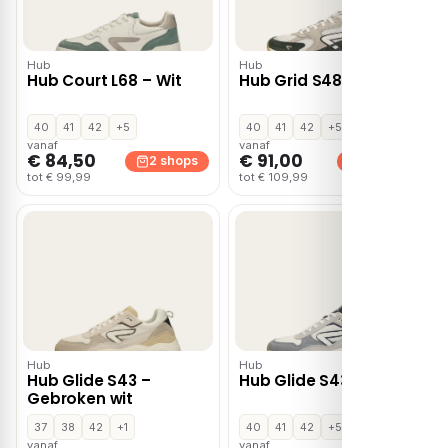
Hub
Hub
Hub Court L68 – Wit
Hub Grid S48 – Groen
40
41
42
+5
40
41
42
+5
vanaf
vanaf
€ 84,50
€ 91,00
2 shops
2 shops
tot € 99,99
tot € 109,99
Hub
Hub
Hub Glide S43 –
Hub Glide S43 – Wit
Gebroken wit
37
38
42
+1
40
41
42
+5
vanaf
vanaf