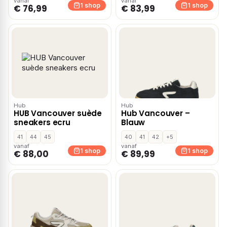
vanaf
vanaf
1 shop
1 shop
€ 76,99
€ 83,99
Hub
Hub
HUB Vancouver suède
Hub Vancouver –
sneakers ecru
Blauw
41
44
45
40
41
42
+5
vanaf
vanaf
1 shop
1 shop
€ 88,00
€ 89,99