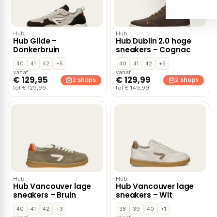
Hub
Hub
Hub Glide –
Hub Dublin 2.0 hoge
Donkerbruin
sneakers – Cognac
40
41
42
+5
40
41
42
+5
vanaf
vanaf
€ 129,95
€ 129,99
2 shops
2 shops
tot € 129,99
tot € 149,99
Hub
Hub
Hub Vancouver lage
Hub Vancouver lage
sneakers – Bruin
sneakers – Wit
40
41
42
+3
38
39
40
+1