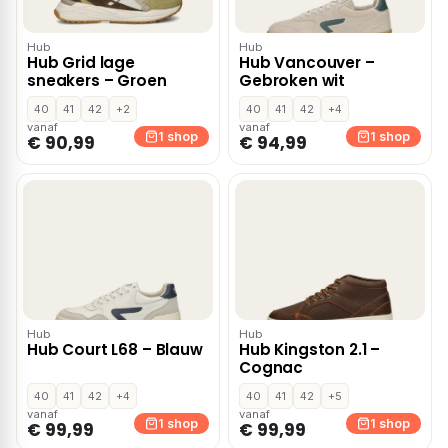
Hub
Hub
Hub Grid lage
Hub Vancouver –
sneakers – Groen
Gebroken wit
40
41
42
+2
40
41
42
+4
vanaf
vanaf
1 shop
1 shop
€ 90,99
€ 94,99
Hub
Hub
Hub Court L68 – Blauw
Hub Kingston 2.1 –
Cognac
40
41
42
+4
40
41
42
+5
vanaf
vanaf
1 shop
1 shop
€ 99,99
€ 99,99