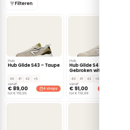
Filteren
Hub
Hub
Hub Glide S43 – Taupe
Hub Glide S43 –
Gebroken wit
40
41
42
+5
40
41
42
+5
vanaf
vanaf
€ 89,00
€ 91,00
4 shops
3 shops
tot € 116,95
tot € 119,99