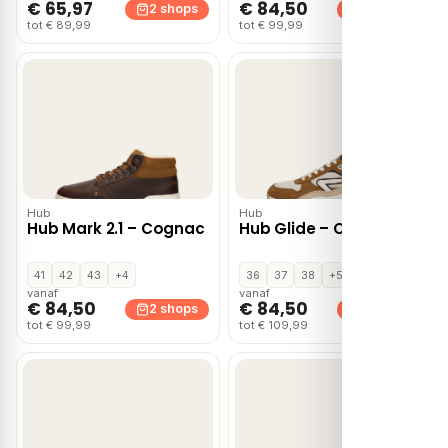
€ 65,97
€ 84,50
2 shops
2 shops
tot € 89,99
tot € 99,99
Hub
Hub
Hub Mark 2.1 – Cognac
Hub Glide – Cognac
41
42
43
+4
36
37
38
+5
vanaf
vanaf
€ 84,50
€ 84,50
2 shops
2 shops
tot € 99,99
tot € 109,99