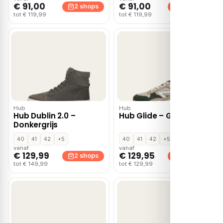
€ 91,00
€ 91,00
2 shops
2 shops
tot € 119,99
tot € 119,99
Hub
Hub
Hub Dublin 2.0 –
Hub Glide – Groen
Donkergrijs
40
41
42
+5
40
41
42
+5
vanaf
vanaf
€ 129,99
€ 129,95
2 shops
2 shops
tot € 149,99
tot € 129,99