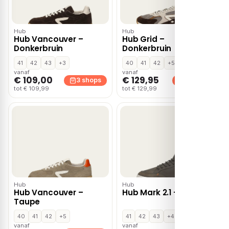
Hub
Hub
Hub Vancouver –
Hub Grid –
Donkerbruin
Donkerbruin
41
42
43
+3
40
41
42
+5
vanaf
vanaf
€ 109,00
€ 129,95
3 shops
3 shops
tot € 109,99
tot € 129,99
Hub
Hub
Hub Vancouver –
Hub Mark 2.1 – Grijs
Taupe
40
41
42
+5
41
42
43
+4
vanaf
vanaf