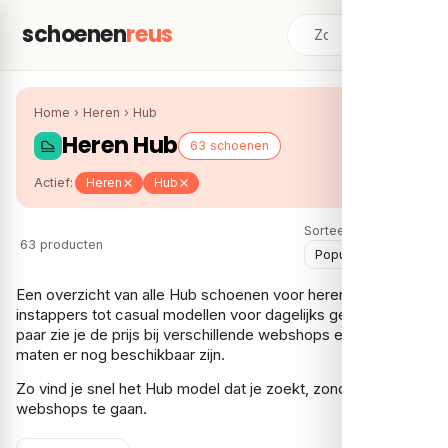
schoenen
reus
Home
›
Heren
›
Hub
Heren Hub
63 schoenen
Actief:
Heren
Hub
Sorteer:
63 producten
Een overzicht van alle Hub schoenen voor heren, van nette
instappers tot casual modellen voor dagelijks gebruik. Per
paar zie je de prijs bij verschillende webshops en welke
maten er nog beschikbaar zijn.
Zo vind je snel het Hub model dat je zoekt, zonder langs alle
webshops te gaan.