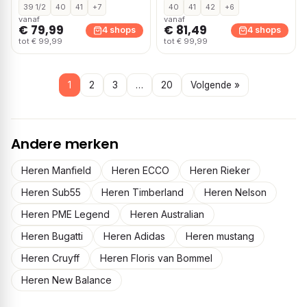
39 1/2
40
41
+7
40
41
42
+6
vanaf
vanaf
€ 79,99
€ 81,49
4 shops
4 shops
tot € 99,99
tot € 99,99
1
2
3
…
20
Volgende »
Andere merken
Heren Manfield
Heren ECCO
Heren Rieker
Heren Sub55
Heren Timberland
Heren Nelson
Heren PME Legend
Heren Australian
Heren Bugatti
Heren Adidas
Heren mustang
Heren Cruyff
Heren Floris van Bommel
Heren New Balance