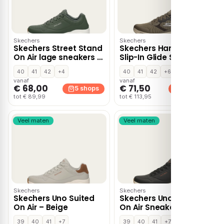
Skechers
Skechers
Skechers Street Stand
Skechers Hands Free
On Air lage sneakers –
Slip-In Glide Step 2
Groen
lage sneakers – Bruin
40
41
42
+4
40
41
42
+6
vanaf
vanaf
€ 68,00
€ 71,50
5 shops
5 shops
tot € 89,99
tot € 113,95
Veel maten
Veel maten
Skechers
Skechers
Skechers Uno Suited
Skechers Uno Suited
On Air – Beige
On Air Sneakers zwart
39
40
41
+7
39
40
41
+7