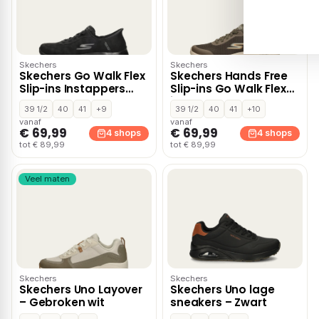
Skechers
Skechers
Skechers Go Walk Flex
Skechers Hands Free
Slip-ins Instappers
Slip-ins Go Walk Flex
zwart
instapschoenen –
39 1/2
40
41
+9
39 1/2
40
41
+10
Bruin
vanaf
vanaf
€ 69,99
€ 69,99
4 shops
4 shops
tot € 89,99
tot € 89,99
Veel maten
Skechers
Skechers
Skechers Uno Layover
Skechers Uno lage
– Gebroken wit
sneakers – Zwart