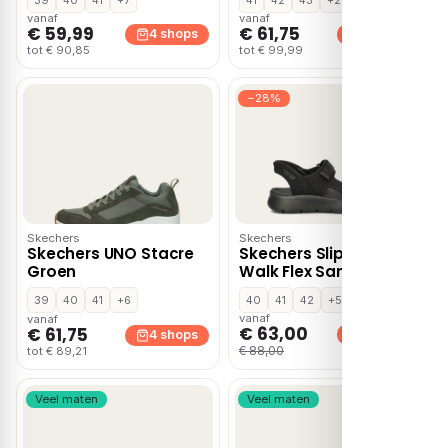
vanaf
vanaf
€ 59,99
€ 61,75
4 shops
4 shops
tot € 90,85
tot € 99,99
−28%
Skechers
Skechers
Skechers UNO Stacre
Skechers Slip-ins Go
Groen
Walk Flex Sandalen
zwart
39
40
41
+6
40
41
42
+5
vanaf
vanaf
€ 63,00
€ 61,75
4 shops
4 shops
€ 88,00
tot € 89,21
Veel maten
Veel maten