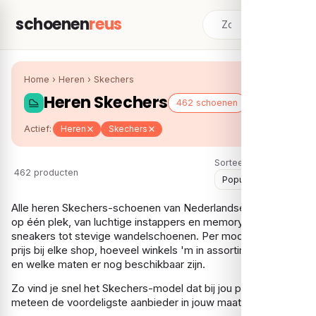
schoenen
reus
Home
›
Heren
›
Skechers
Heren Skechers
462 schoenen
Actief:
Heren
Skechers
Sorteer:
462 producten
Alle heren Skechers-schoenen van Nederlandse webshops
op één plek, van luchtige instappers en memory foam-
sneakers tot stevige wandelschoenen. Per model zie je de
prijs bij elke shop, hoeveel winkels 'm in assortiment hebben
en welke maten er nog beschikbaar zijn.
Zo vind je snel het Skechers-model dat bij jou past, en
meteen de voordeligste aanbieder in jouw maat.