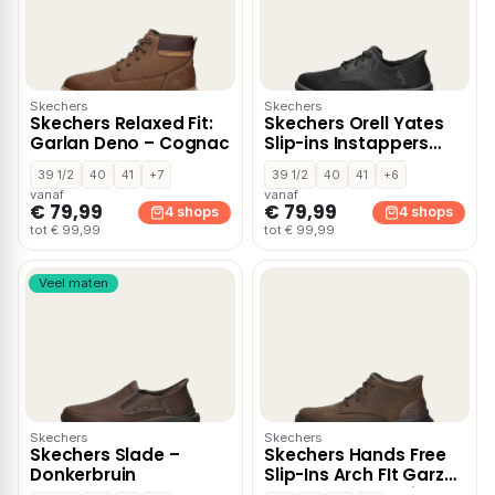
Skechers
Skechers
Skechers Relaxed Fit:
Skechers Orell Yates
Garlan Deno – Cognac
Slip-ins Instappers
zwart
39 1/2
40
41
+7
39 1/2
40
41
+6
vanaf
vanaf
€ 79,99
€ 79,99
4 shops
4 shops
tot € 99,99
tot € 99,99
Veel maten
Skechers
Skechers
Skechers Slade –
Skechers Hands Free
Donkerbruin
Slip-Ins Arch FIt Garza
veterboots – Bruin