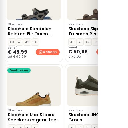
Skechers
Skechers
Skechers Sandalen
Skechers Slip-ins:
Relaxed Fit: Orvan
Tresmen Reece –
Gamble Grijs
Donkerbruin
40
41
42
+6
40
41
42
+6
vanaf
vanaf
€ 50,99
€ 48,99
4 shops
4 shops
€ 70,95
tot € 69,99
Veel maten
Skechers
Skechers
Skechers Uno Stacre
Skechers UNO Stacre
Sneakers cognac Leer
Groen
39
40
41
+7
41
42
43
+2