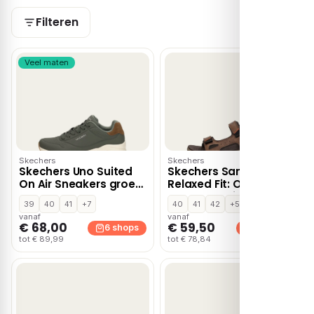
Filteren
Veel maten
Skechers
Skechers
Skechers Uno Suited
Skechers Sandalen
On Air Sneakers groen
Relaxed Fit: Orvan
Suede
Gamble Bruin
39
40
41
+7
40
41
42
+5
vanaf
vanaf
€ 68,00
€ 59,50
6 shops
5 shops
tot € 89,99
tot € 78,84